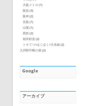
大阪メトロ
(1)
阪急
(3)
阪神
(2)
京阪
(1)
山陽
(1)
西鉄
(2)
福井鉄道
(2)
トキてつ×ほくほく×大糸線
(2)
九州駅印帳の旅
(2)
Google
アーカイブ