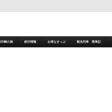
コンテンツへスキ
鉄印帳の旅
鉄印情報
お得なきっぷ
観光列車 乗車記