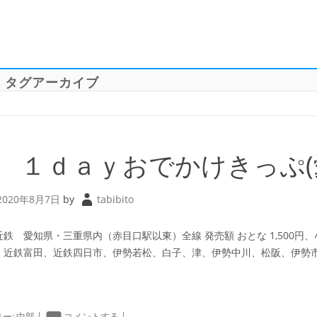
」タグアーカイブ
 １ｄａｙおでかけきっぷ(
2020年8月7日
by
tabibito
近鉄 愛知県・三重県内（赤目口駅以東）全線 発売額 おとな 1,500円、
、近鉄富田、近鉄四日市、伊勢若松、白子、津、伊勢中川、松阪、伊勢市、
ー:
中部
|
コメントする
|