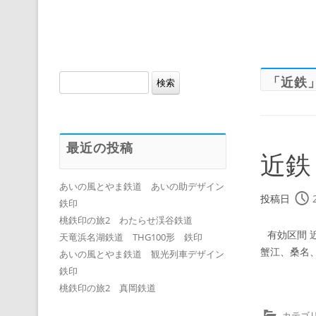
検
「
近鉄
索:
最近の投稿
近鉄
あいの風とやま鉄道 あいの助デザイン
投稿日
鉄印
桃鉄印の旅2 わたらせ渓谷鉄道
有効区間 
天竜浜名湖鉄道 THG100形 鉄印
蟹江、桑名
あいの風とやま鉄道 観光列車デザイン
鉄印
桃鉄印の旅2 真岡鉄道
カテゴリ