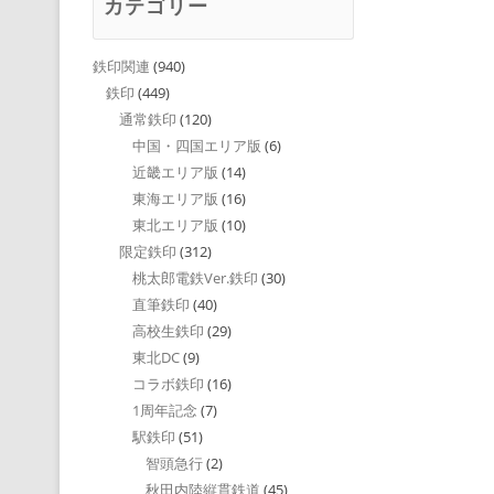
カテゴリー
鉄印関連
(940)
鉄印
(449)
通常鉄印
(120)
中国・四国エリア版
(6)
近畿エリア版
(14)
東海エリア版
(16)
東北エリア版
(10)
限定鉄印
(312)
桃太郎電鉄Ver.鉄印
(30)
直筆鉄印
(40)
高校生鉄印
(29)
東北DC
(9)
コラボ鉄印
(16)
1周年記念
(7)
駅鉄印
(51)
智頭急行
(2)
秋田内陸縦貫鉄道
(45)