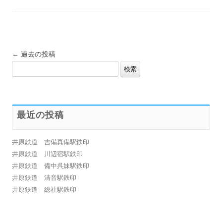
投
←
過去の投稿
検
稿
索:
ナ
ビ
ゲ
最近の投稿
ー
シ
井原鉄道 吉備真備駅鉄印
ョ
井原鉄道 川辺宿駅鉄印
ン
井原鉄道 備中呉妹駅鉄印
井原鉄道 清音駅鉄印
井原鉄道 総社駅鉄印