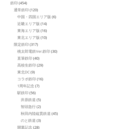
鉄印
(454)
通常鉄印
(120)
中国・四国エリア版
(6)
近畿エリア版
(14)
東海エリア版
(16)
東北エリア版
(10)
限定鉄印
(317)
桃太郎電鉄Ver.鉄印
(30)
直筆鉄印
(40)
高校生鉄印
(29)
東北DC
(9)
コラボ鉄印
(16)
1周年記念
(7)
駅鉄印
(56)
井原鉄道
(5)
智頭急行
(2)
秋田内陸縦貫鉄道
(45)
のと鉄道
(3)
開業記念
(28)