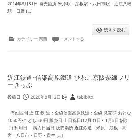
2014年3月31日 発売箇所 米原駅・彦根駅・八日市駅・近江八幡
駅・日野 […]
続きを読む
カテゴリー:
関西
|
コメントする
|
近江鉄道･信楽高原鐵道 びわこ京阪奈線フリ
ーきっぷ
投稿日
2020年8月12日
by
tabibito
有効区間 近 江 鉄 道：全線信楽高原鉄道：全線 発売額 おとな
1050円/こども530円 販売日 土日祝日(12月31日～1月3日を除
く) 利用日 購入日当日 販売場所 近江鉄道（米原・彦根・高
宮・八日市・日野・貴生 […]