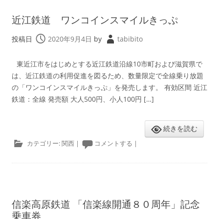
近江鉄道 ワンコインスマイルきっぷ
投稿日
2020年9月4日
by
tabibito
東近江市をはじめとする近江鉄道沿線10市町および滋賀県で
は、近江鉄道の利用促進を図るため、数量限定で全線乗り放題
の「ワンコインスマイルきっぷ」を発売します。 有効区間 近江
鉄道：全線 発売額 大人500円、小人100円 […]
続きを読む
カテゴリー:
関西
|
コメントする
|
信楽高原鉄道 「信楽線開通８０周年」記念
乗車券