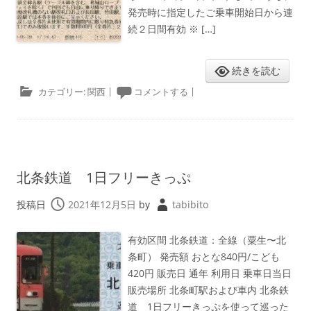
発売時に指定したご乗車開始日から連
続２日間有効 ※ […]
続きを読む
カテゴリー:
関西
|
コメントする
|
北条鉄道 1日フリーきっぷ
投稿日
2021年12月5日
by
tabibito
有効区間 北条鉄道：全線（粟生〜北
条町） 発売額 おとな840円/こども
420円 販売日 通年 利用日 乗車日当日
販売場所 北条町駅および車内 北条鉄
道 1日フリーきっぷを使って巡った