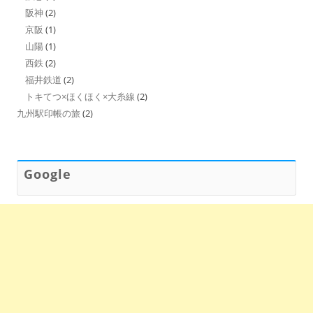
阪神
(2)
京阪
(1)
山陽
(1)
西鉄
(2)
福井鉄道
(2)
トキてつ×ほくほく×大糸線
(2)
九州駅印帳の旅
(2)
Google