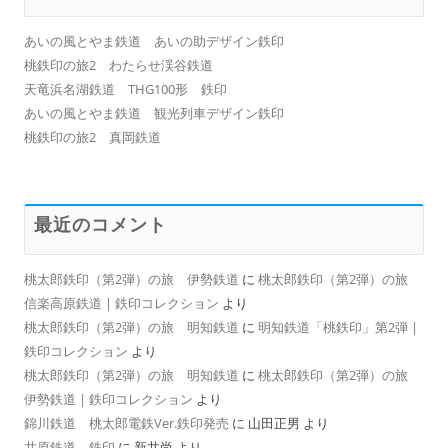
あいの風とやま鉄道 あいの助デザイン鉄印
桃鉄印の旅2 わたらせ渓谷鉄道
天竜浜名湖鉄道 THG100形 鉄印
あいの風とやま鉄道 観光列車デザイン鉄印
桃鉄印の旅2 真岡鉄道
最近のコメント
桃太郎鉄印（第2弾）の旅 伊勢鉄道
に
桃太郎鉄印（第2弾）の旅
信楽高原鉄道 | 鉄印コレクション
より
桃太郎鉄印（第2弾）の旅 明知鉄道
に
明知鉄道「桃鉄印」第2弾 |
鉄印コレクション
より
桃太郎鉄印（第2弾）の旅 明知鉄道
に
桃太郎鉄印（第2弾）の旅
伊勢鉄道 | 鉄印コレクション
より
錦川鉄道 桃太郎電鉄Ver.鉄印発売
に
山田正男
より
井原鉄道 鉄印
に
新井尚
より