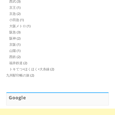
西武
(3)
京王
(1)
京急
(2)
小田急
(1)
大阪メトロ
(1)
阪急
(3)
阪神
(2)
京阪
(1)
山陽
(1)
西鉄
(2)
福井鉄道
(2)
トキてつ×ほくほく×大糸線
(2)
九州駅印帳の旅
(2)
Google