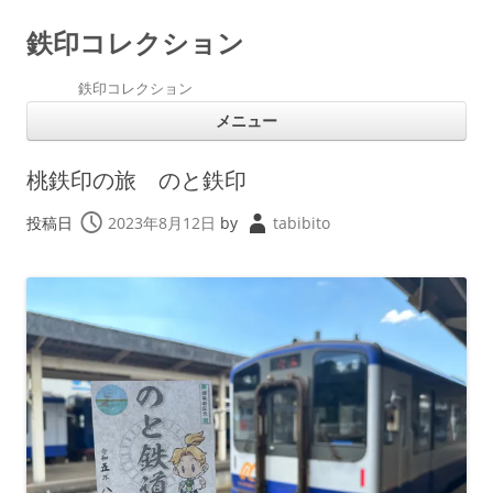
鉄印コレクション
鉄印コレクション
コ
メニュー
ン
テ
ン
ツ
桃鉄印の旅 のと鉄印
へ
ス
キ
投稿日
2023年8月12日
by
tabibito
ッ
プ