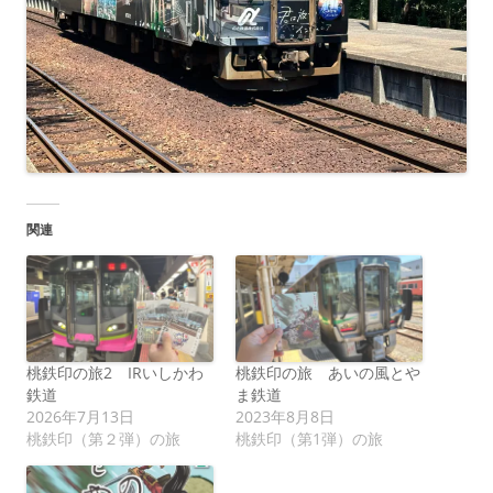
関連
桃鉄印の旅2 IRいしかわ
桃鉄印の旅 あいの風とや
鉄道
ま鉄道
2026年7月13日
2023年8月8日
桃鉄印（第２弾）の旅
桃鉄印（第1弾）の旅