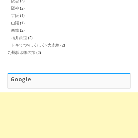
阪急
(3)
阪神
(2)
京阪
(1)
山陽
(1)
西鉄
(2)
福井鉄道
(2)
トキてつ×ほくほく×大糸線
(2)
九州駅印帳の旅
(2)
Google