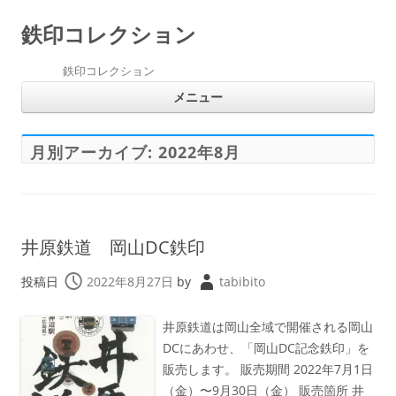
鉄印コレクション
鉄印コレクション
コ
メニュー
ン
テ
ン
ツ
へ
月別アーカイブ:
2022年8月
ス
キ
ッ
プ
井原鉄道 岡山DC鉄印
投稿日
2022年8月27日
by
tabibito
井原鉄道は岡山全域で開催される岡山
DCにあわせ、「岡山DC記念鉄印」を
販売します。 販売期間 2022年7月1日
（金）〜9月30日（金） 販売箇所 井