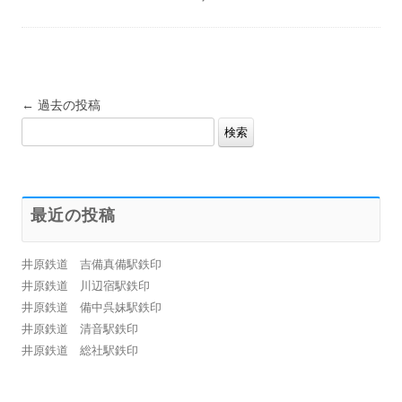
投
←
過去の投稿
検
稿
索:
ナ
ビ
ゲ
最近の投稿
ー
シ
井原鉄道 吉備真備駅鉄印
ョ
井原鉄道 川辺宿駅鉄印
ン
井原鉄道 備中呉妹駅鉄印
井原鉄道 清音駅鉄印
井原鉄道 総社駅鉄印