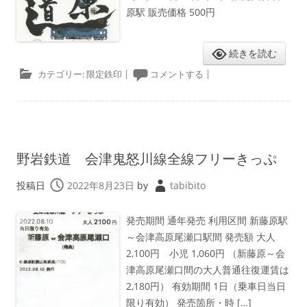
原駅 販売価格 500円
続きを読む
カテゴリー:
限定鉄印
|
コメントする
|
野岩鉄道 会津鬼怒川線全線フリーきっぷ
投稿日
2022年8月23日
by
tabibito
発売期間 通年発売 利用区間 新藤原駅
～会津高原尾瀬口駅間 発売額 大人
2,100円 小児 1,060円 （新藤原～会
津高原尾瀬口間の大人普通往復運賃は
2,180円） 有効期間 1日（乗車日当日
限り有効） 発売箇所・時 […]