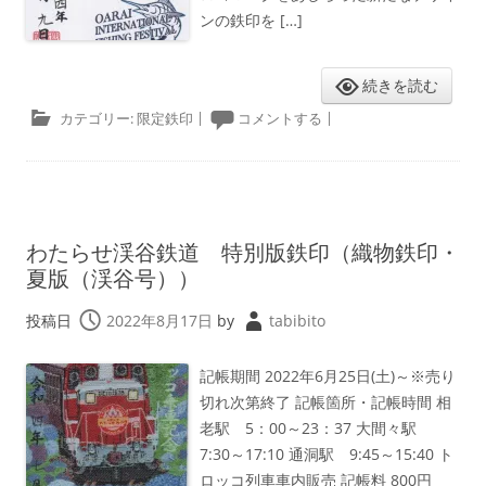
ンの鉄印を […]
続きを読む
カテゴリー:
限定鉄印
|
コメントする
|
わたらせ渓谷鉄道 特別版鉄印（織物鉄印・
夏版（渓谷号））
投稿日
2022年8月17日
by
tabibito
記帳期間 2022年6月25日(土)～※売り
切れ次第終了 記帳箇所・記帳時間 相
老駅 5：00～23：37 大間々駅
7:30～17:10 通洞駅 9:45～15:40 ト
ロッコ列車車内販売 記帳料 800円