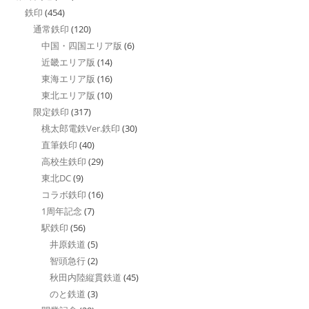
鉄印
(454)
通常鉄印
(120)
中国・四国エリア版
(6)
近畿エリア版
(14)
東海エリア版
(16)
東北エリア版
(10)
限定鉄印
(317)
桃太郎電鉄Ver.鉄印
(30)
直筆鉄印
(40)
高校生鉄印
(29)
東北DC
(9)
コラボ鉄印
(16)
1周年記念
(7)
駅鉄印
(56)
井原鉄道
(5)
智頭急行
(2)
秋田内陸縦貫鉄道
(45)
のと鉄道
(3)