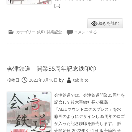
[…]
続きを読む
カテゴリー:
鉄印
,
開業記念
|
コメントする
|
会津鉄道 開業35周年記念鉄印①
投稿日
2022年8月18日
by
tabibito
会津鉄道では、会津鉄道開業35周年を
記念して鈴木重敏社長が揮毫し
「AIZUマウントエクスプレス」を水
彩画のようにデザインし35周年のロゴ
が入った記念鉄印を販売します。 販
売開始日 2022年8月1日 販売箇所 会