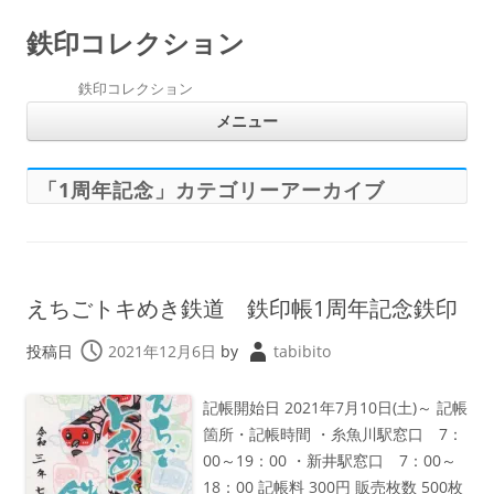
鉄印コレクション
鉄印コレクション
コ
メニュー
ン
テ
ン
ツ
へ
「
1周年記念
」カテゴリーアーカイブ
ス
キ
ッ
プ
えちごトキめき鉄道 鉄印帳1周年記念鉄印
投稿日
2021年12月6日
by
tabibito
記帳開始日 2021年7月10日(土)～ 記帳
箇所・記帳時間 ・糸魚川駅窓口 7：
00～19：00 ・新井駅窓口 7：00～
18：00 記帳料 300円 販売枚数 500枚