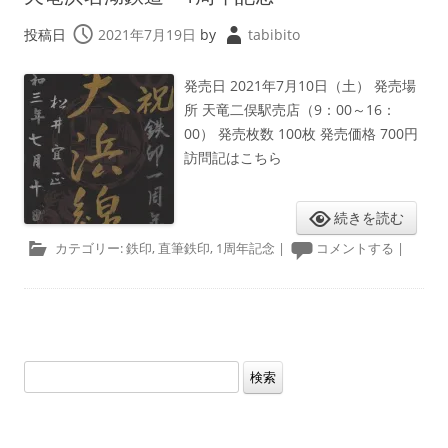
投稿日
2021年7月19日
by
tabibito
発売日 2021年7月10日（土） 発売場
所 天竜二俣駅売店（9：00～16：
00） 発売枚数 100枚 発売価格 700円
訪問記はこちら
続きを読む
カテゴリー:
鉄印
,
直筆鉄印
,
1周年記念
|
コメントする
|
検
索: