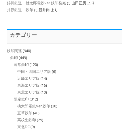
錦川鉄道 桃太郎電鉄Ver.鉄印発売
に
山田正男
より
井原鉄道 鉄印
に
新井尚
より
カテゴリー
鉄印関連
(940)
鉄印
(449)
通常鉄印
(120)
中国・四国エリア版
(6)
近畿エリア版
(14)
東海エリア版
(16)
東北エリア版
(10)
限定鉄印
(312)
桃太郎電鉄Ver.鉄印
(30)
直筆鉄印
(40)
高校生鉄印
(29)
東北DC
(9)