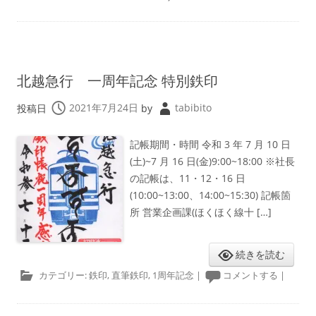
北越急行 一周年記念 特別鉄印
投稿日
2021年7月24日
by
tabibito
記帳期間・時間 令和 3 年 7 月 10 日
(土)~7 月 16 日(金)9:00~18:00 ※社長
の記帳は、11・12・16 日
(10:00~13:00、14:00~15:30) 記帳箇
所 営業企画課(ほくほく線十 […]
続きを読む
カテゴリー:
鉄印
,
直筆鉄印
,
1周年記念
|
コメントする
|