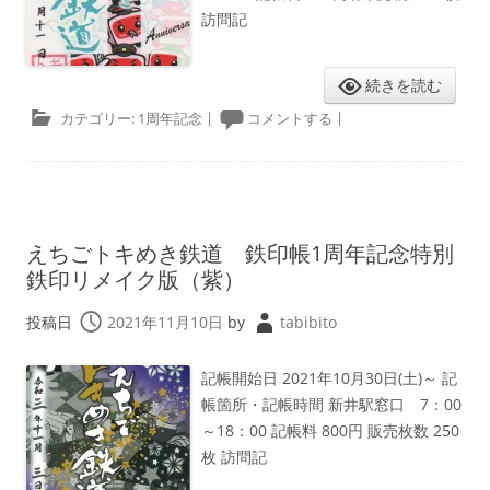
訪問記
続きを読む
カテゴリー:
1周年記念
|
コメントする
|
えちごトキめき鉄道 鉄印帳1周年記念特別
鉄印リメイク版（紫）
投稿日
2021年11月10日
by
tabibito
記帳開始日 2021年10月30日(土)～ 記
帳箇所・記帳時間 新井駅窓口 7：00
～18：00 記帳料 800円 販売枚数 250
枚 訪問記