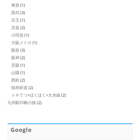
東急
(1)
西武
(3)
京王
(1)
京急
(2)
小田急
(1)
大阪メトロ
(1)
阪急
(3)
阪神
(2)
京阪
(1)
山陽
(1)
西鉄
(2)
福井鉄道
(2)
トキてつ×ほくほく×大糸線
(2)
九州駅印帳の旅
(2)
Google