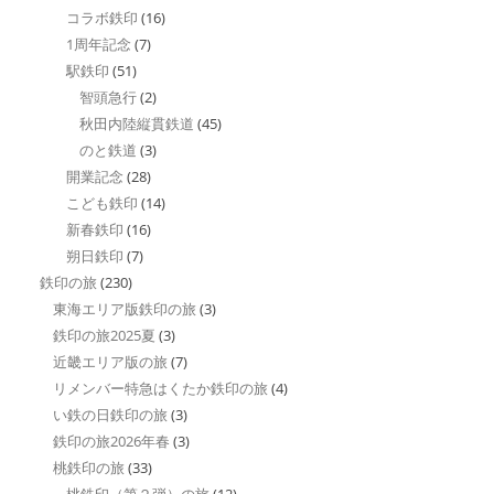
コラボ鉄印
(16)
1周年記念
(7)
駅鉄印
(51)
智頭急行
(2)
秋田内陸縦貫鉄道
(45)
のと鉄道
(3)
開業記念
(28)
こども鉄印
(14)
新春鉄印
(16)
朔日鉄印
(7)
鉄印の旅
(230)
東海エリア版鉄印の旅
(3)
鉄印の旅2025夏
(3)
近畿エリア版の旅
(7)
リメンバー特急はくたか鉄印の旅
(4)
い鉄の日鉄印の旅
(3)
鉄印の旅2026年春
(3)
桃鉄印の旅
(33)
桃鉄印（第２弾）の旅
(12)