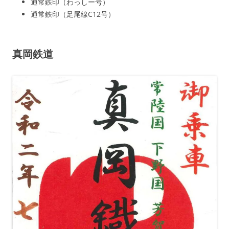
通常鉄印（わっしー号）
通常鉄印（足尾線C12号）
真岡鉄道