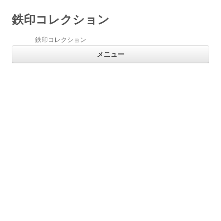
鉄印コレクション
鉄印コレクション
コ
メニュー
ン
テ
ン
ツ
へ
ス
キ
ッ
プ