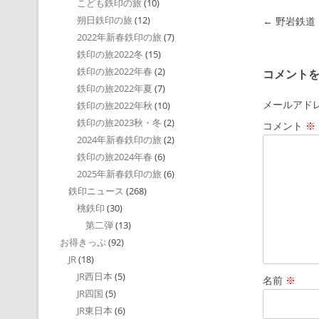
こども鉄印の旅
(10)
朔日鉄印の旅
(12)
投稿ナビゲ
←
野岩鉄道
2022年新春鉄印の旅
(7)
鉄印の旅2022冬
(15)
鉄印の旅2022年春
(2)
コメント
鉄印の旅2022年夏
(7)
メールアド
鉄印の旅2022年秋
(10)
鉄印の旅2023秋・冬
(2)
コメント
※
2024年新春鉄印の旅
(2)
鉄印の旅2024年春
(6)
2025年新春鉄印の旅
(6)
鉄印ニュース
(268)
桃鉄印
(30)
第二弾
(13)
お得きっぷ
(92)
JR
(18)
JR西日本
(5)
名前
※
JR四国
(5)
JR東日本
(6)