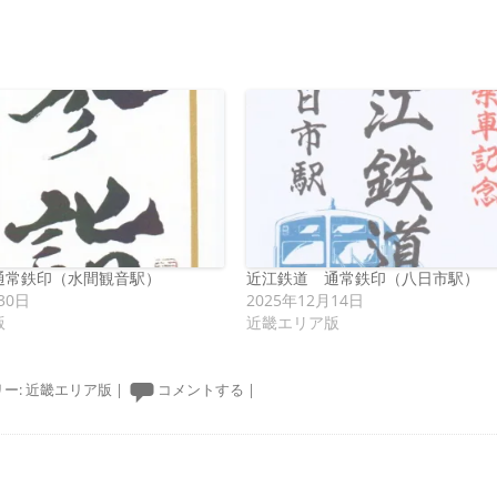
通常鉄印（水間観音駅）
近江鉄道 通常鉄印（八日市駅）
30日
2025年12月14日
版
近畿エリア版
ー:
近畿エリア版
|
コメントする
|