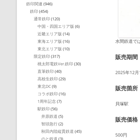
鉄印関連
(946)
鉄印
(454)
通常鉄印
(120)
中国・四国エリア版
(6)
近畿エリア版
(14)
水間鉄道では
東海エリア版
(16)
東北エリア版
(10)
販売期間
限定鉄印
(317)
桃太郎電鉄Ver.鉄印
(30)
直筆鉄印
(40)
2025年12
高校生鉄印
(29)
東北DC
(9)
販売箇所
コラボ鉄印
(16)
1周年記念
(7)
貝塚駅
駅鉄印
(56)
井原鉄道
(5)
販売価格
智頭急行
(2)
秋田内陸縦貫鉄道
(45)
500円
のと鉄道
(3)