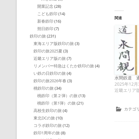
開業記念
(28)
こども鉄印
(14)
関連
新春鉄印
(16)
朔日鉄印
(7)
鉄印の旅
(231)
東海エリア版鉄印の旅
(3)
鉄印の旅2025夏
(3)
近畿エリア版の旅
(7)
リメンバー特急はくたか鉄印の旅
(4)
い鉄の日鉄印の旅
(4)
水間鉄道 
鉄印の旅2026年春
(3)
2025年12月
桃鉄印の旅
(34)
近畿エリア
桃鉄印（第２弾）の旅
(13)
桃鉄印（第1弾）の旅
(21)
カテゴリ
高校生鉄印の旅
(4)
東北DCの旅
(10)
コラボ鉄印の旅
(12)
鉄印1周年の旅
(8)