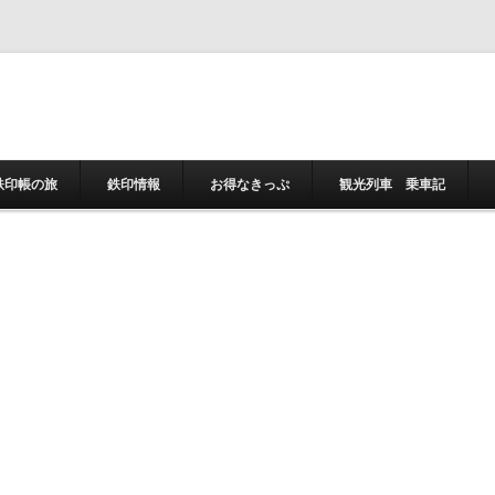
コンテンツへスキ
鉄印帳の旅
鉄印情報
お得なきっぷ
観光列車 乗車記