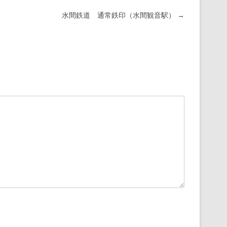
水間鉄道 通常鉄印（水間観音駅）
→