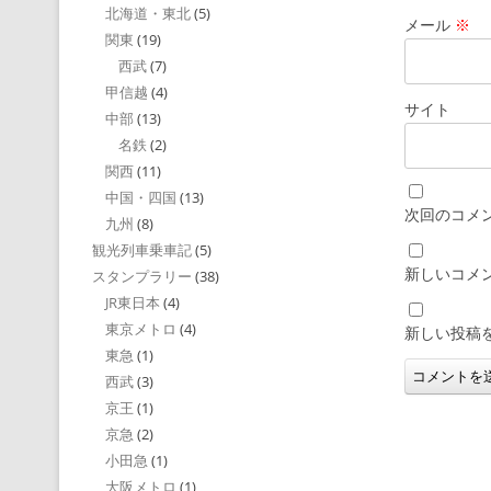
北海道・東北
(5)
メール
※
関東
(19)
西武
(7)
甲信越
(4)
サイト
中部
(13)
名鉄
(2)
関西
(11)
中国・四国
(13)
次回のコメ
九州
(8)
観光列車乗車記
(5)
新しいコメ
スタンプラリー
(38)
JR東日本
(4)
東京メトロ
(4)
新しい投稿
東急
(1)
西武
(3)
京王
(1)
京急
(2)
小田急
(1)
大阪メトロ
(1)