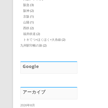
阪急
(3)
阪神
(2)
京阪
(1)
山陽
(1)
西鉄
(2)
福井鉄道
(2)
トキてつ×ほくほく×大糸線
(2)
九州駅印帳の旅
(2)
Google
アーカイブ
2026年8月