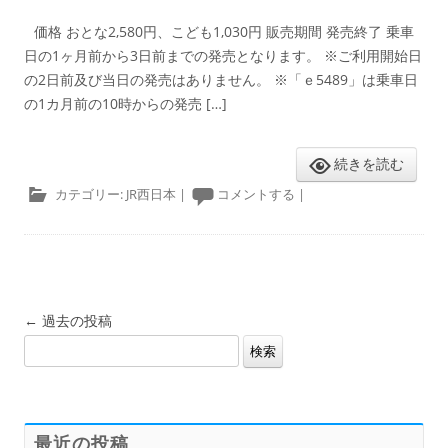
価格 おとな2,580円、こども1,030円 販売期間 発売終了 乗車
日の1ヶ月前から3日前までの発売となります。 ※ご利用開始日
の2日前及び当日の発売はありません。 ※「ｅ5489」は乗車日
の1カ月前の10時からの発売 […]
続きを読む
カテゴリー:
JR西日本
|
コメントする
|
投
←
過去の投稿
検
稿
索:
ナ
ビ
ゲ
最近の投稿