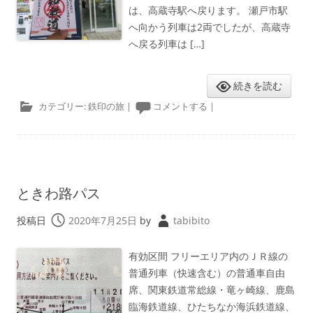
は、高蔵寺駅へ戻ります。 瀬戸市駅
へ向かう列車は2両でしたが、高蔵寺
へ戻る列車は […]
続きを読む
カテゴリー:
鉄印の旅
|
コメントする
|
ときわ路パス
投稿日
2020年7月25日
by
tabibito
有効区間 フリーエリア内のＪＲ線の
普通列車（快速含む）の普通車自由
席、関東鉄道常総線・竜ヶ崎線、鹿島
臨海鉄道線、ひたちなか海浜鉄道線、