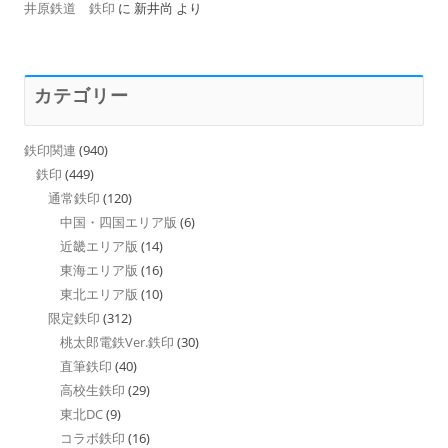
井原鉄道 鉄印
に
新井尚
より
カテゴリー
鉄印関連
(940)
鉄印
(449)
通常鉄印
(120)
中国・四国エリア版
(6)
近畿エリア版
(14)
東海エリア版
(16)
東北エリア版
(10)
限定鉄印
(312)
桃太郎電鉄Ver.鉄印
(30)
直筆鉄印
(40)
高校生鉄印
(29)
東北DC
(9)
コラボ鉄印
(16)