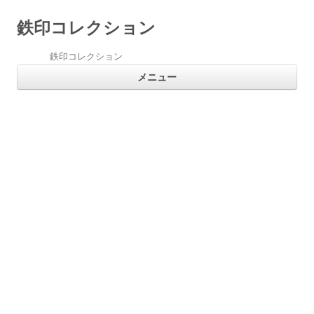
鉄印コレクション
鉄印コレクション
コ
メニュー
ン
テ
ン
ツ
へ
ス
キ
ッ
プ