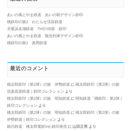
ー
シ
あいの風とやま鉄道 あいの助デザイン鉄印
ョ
桃鉄印の旅2 わたらせ渓谷鉄道
ン
天竜浜名湖鉄道 THG100形 鉄印
あいの風とやま鉄道 観光列車デザイン鉄印
桃鉄印の旅2 真岡鉄道
最近のコメント
桃太郎鉄印（第2弾）の旅 伊勢鉄道
に
桃太郎鉄印（第2弾）の旅
信楽高原鉄道 | 鉄印コレクション
より
桃太郎鉄印（第2弾）の旅 明知鉄道
に
明知鉄道「桃鉄印」第2弾 |
鉄印コレクション
より
桃太郎鉄印（第2弾）の旅 明知鉄道
に
桃太郎鉄印（第2弾）の旅
伊勢鉄道 | 鉄印コレクション
より
錦川鉄道 桃太郎電鉄Ver.鉄印発売
に
山田正男
より