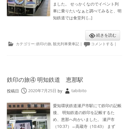
ました。 せっかくなのでイベント列
車に乗りたいなぁと調べてみると、明
知鉄道では食堂列 […]
続きを読む
カテゴリー:
鉄印の旅
,
観光列車乗車記
|
コメントする
|
鉄印の旅④ 明知鉄道 恵那駅
投稿日
2020年7月25日
by
tabibito
愛知環状鉄道瀬戸市駅にて鉄印の記帳
後、 明知鉄道の鉄印を記帳するた
め、恵那へ向かいました。 瀬戸市
（10:37）→高蔵寺（10:43） まず