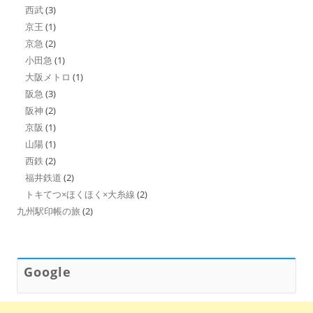
西武
(3)
京王
(1)
京急
(2)
小田急
(1)
大阪メトロ
(1)
阪急
(3)
阪神
(2)
京阪
(1)
山陽
(1)
西鉄
(2)
福井鉄道
(2)
トキてつ×ほくほく×大糸線
(2)
九州駅印帳の旅
(2)
Google