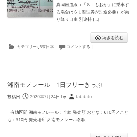
真岡鐵道線（「ＳＬもおか」に乗車す
る場合はＳＬ整理券が別途必要）が乗
り降り自由 別途特 […]
続きを読む
カテゴリー:
JR東日本
|
コメントする
|
湘南モノレール 1日フリーきっぷ
投稿日
2020年7月24日
by
tabibito
有効区間 湘南モノレール：全線 発売額 おとな：610円／こど
も：310円 発売場所 湘南モノレール各駅