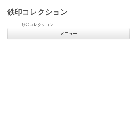
鉄印コレクション
鉄印コレクション
コ
メニュー
ン
テ
ン
ツ
へ
ス
キ
ッ
プ