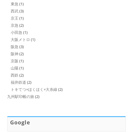
東急
(1)
西武
(3)
京王
(1)
京急
(2)
小田急
(1)
大阪メトロ
(1)
阪急
(3)
阪神
(2)
京阪
(1)
山陽
(1)
西鉄
(2)
福井鉄道
(2)
トキてつ×ほくほく×大糸線
(2)
九州駅印帳の旅
(2)
Google