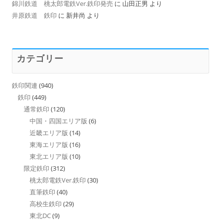
錦川鉄道 桃太郎電鉄Ver.鉄印発売
に
山田正男
より
井原鉄道 鉄印
に
新井尚
より
カテゴリー
鉄印関連
(940)
鉄印
(449)
通常鉄印
(120)
中国・四国エリア版
(6)
近畿エリア版
(14)
東海エリア版
(16)
東北エリア版
(10)
限定鉄印
(312)
桃太郎電鉄Ver.鉄印
(30)
直筆鉄印
(40)
高校生鉄印
(29)
東北DC
(9)