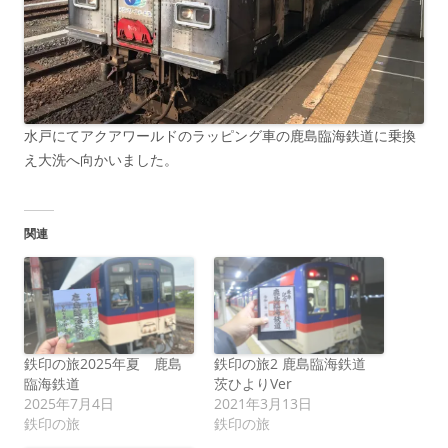
水戸にてアクアワールドのラッピング車の鹿島臨海鉄道に乗換
え大洗へ向かいました。
関連
鉄印の旅2025年夏 鹿島
鉄印の旅2 鹿島臨海鉄道
臨海鉄道
茨ひよりVer
2025年7月4日
2021年3月13日
鉄印の旅
鉄印の旅