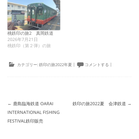
桃鉄印の旅2 真岡鉄道
2026年7月21日
桃鉄印（第２弾）の旅
カテゴリー:
鉄印の旅2022年夏
|
コメントする
|
投稿ナビゲーション
←
鹿島臨海鉄道 OARAI
鉄印の旅2022夏 会津鉄道
→
INTERNATIONAL FISHING
FESTIVAL鉄印販売