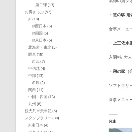
薬師の湯タ
第二弾
(13)
お得きっぷ
(92)
・
道の駅 湯
JR
(18)
JR西日本
(5)
食事メニュ
JR四国
(5)
JR東日本
(6)
・
上三依水
北海道・東北
(5)
関東
(19)
入園料/ 大
西武
(7)
甲信越
(4)
・
憩の家
（
中部
(13)
名鉄
(2)
ソフトクリ
関西
(11)
中国・四国
(13)
食事メニュ
九州
(8)
観光列車乗車記
(5)
スタンプラリー
(38)
関連
JR東日本
(4)