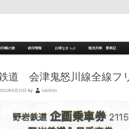
コンテンツへスキ
鉄印帳の旅
鉄印情報
お得なきっぷ
観光列車 乗車記
鉄道 会津鬼怒川線全線フ
2022年8月23日
by
tabibito