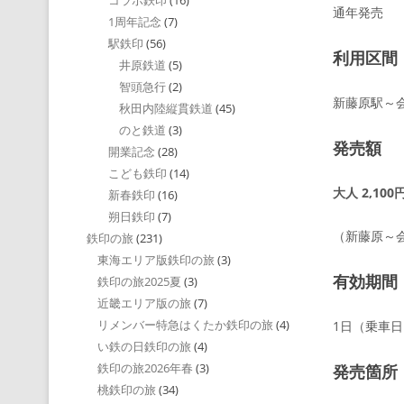
コラボ鉄印
(16)
通年発売
1周年記念
(7)
駅鉄印
(56)
利用区間
井原鉄道
(5)
智頭急行
(2)
新藤原駅～
秋田内陸縦貫鉄道
(45)
のと鉄道
(3)
発売額
開業記念
(28)
こども鉄印
(14)
大人 2,100
新春鉄印
(16)
朔日鉄印
(7)
（新藤原～会
鉄印の旅
(231)
東海エリア版鉄印の旅
(3)
有効期間
鉄印の旅2025夏
(3)
近畿エリア版の旅
(7)
リメンバー特急はくたか鉄印の旅
(4)
1日（乗車
い鉄の日鉄印の旅
(4)
鉄印の旅2026年春
(3)
発売箇所
桃鉄印の旅
(34)