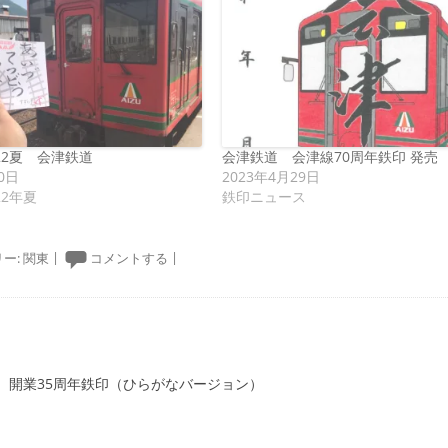
22夏 会津鉄道
会津鉄道 会津線70周年鉄印 発売
0日
2023年4月29日
22年夏
鉄印ニュース
ー:
関東
|
コメントする
|
ーション
 開業35周年鉄印（ひらがなバージョン）