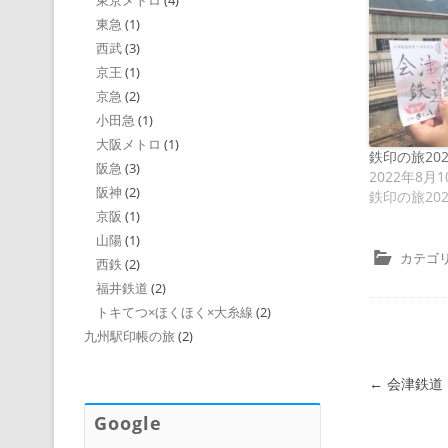
東京メトロ
(4)
東急
(1)
西武
(3)
京王
(1)
京急
(2)
小田急
(1)
大阪メトロ
(1)
鉄印の旅20
阪急
(3)
2022年8月1
阪神
(2)
鉄印の旅20
京阪
(1)
山陽
(1)
カテゴリ
西鉄
(2)
福井鉄道
(2)
トキてつ×ほくほく×大糸線
(2)
九州駅印帳の旅
(2)
投稿ナビゲ
←
会津鉄道
Google