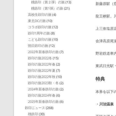
桃鉄印（第２弾）の旅
(13)
新藤原駅（
桃鉄印（第1弾）の旅
(21)
高校生鉄印の旅
(4)
龍王峡駅、
東北DCの旅
(10)
コラボ鉄印の旅
(12)
上三依塩原温
鉄印1周年の旅
(8)
こども鉄印の旅
(10)
会津高原尾瀬
朔日鉄印の旅
(12)
2022年新春鉄印の旅
(7)
野岩鉄道車内
鉄印の旅2022冬
(15)
鉄印の旅2022年春
(2)
東武日光駅
鉄印の旅2022年夏
(7)
鉄印の旅2022年秋
(10)
特典
鉄印の旅2023秋・冬
(2)
2024年新春鉄印の旅
(2)
本券を以下
鉄印の旅2024年春
(6)
2025年新春鉄印の旅
(6)
・
川治温泉
鉄印ニュース
(268)
桃鉄印
(30)