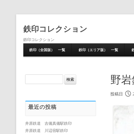
鉄印コレクション
鉄印コレクション
鉄印（全国版） 一覧
鉄印（エリア版） 一覧
野岩
検
索:
投稿日
最近の投稿
井原鉄道 吉備真備駅鉄印
井原鉄道 川辺宿駅鉄印