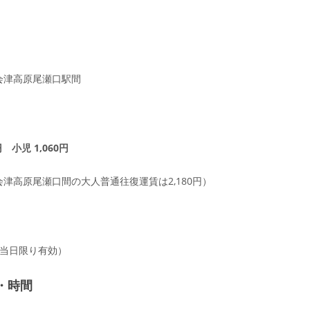
会津高原尾瀬口駅間
円 小児 1,060円
津高原尾瀬口間の大人普通往復運賃は2,180円）
日当日限り有効）
・時間