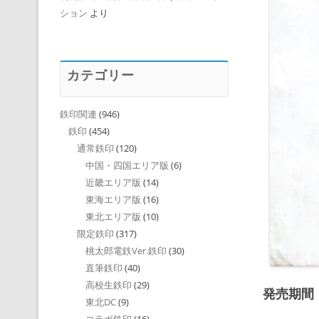
ション
より
カテゴリー
鉄印関連
(946)
鉄印
(454)
通常鉄印
(120)
中国・四国エリア版
(6)
近畿エリア版
(14)
東海エリア版
(16)
東北エリア版
(10)
限定鉄印
(317)
桃太郎電鉄Ver.鉄印
(30)
直筆鉄印
(40)
高校生鉄印
(29)
発売期間
東北DC
(9)