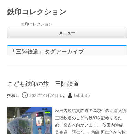
鉄印コレクション
鉄印コレクション
コ
メニュー
ン
テ
ン
ツ
へ
「
三陸鉄道
」タグアーカイブ
ス
キ
ッ
プ
こども鉄印の旅 三陸鉄道
投稿日
2022年4月24日
by
tabibito
秋田内陸縦貫鉄道の高校生鉄印購入後
三陸鉄道のこども鉄印を記帳するた
め、宮古へ向かいます。 秋田内陸縦
貫鉄道 阿仁合 → 角館 阿仁合から秋