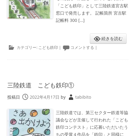
「こども鉄印」として三陸鉄道宮古駅
窓口で発売します。 記帳箇所 宮古駅
記帳料 300 […]
続きを読む
カテゴリー:
こども鉄印
|
コメントする
|
三陸鉄道 こども鉄印①
投稿日
2022年4月17日
by
tabibito
三陸鉄道では、第三セクター鉄道等協
議会などが主催して行われた「こども
鉄印コンテスト」に応募いただいたう
ちの受賞４作品を「鉄印」と同様に