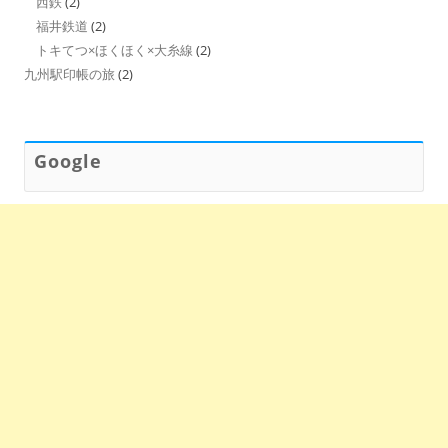
西鉄
(2)
福井鉄道
(2)
トキてつ×ほくほく×大糸線
(2)
九州駅印帳の旅
(2)
Google