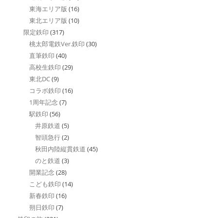
東海エリア版
(16)
東北エリア版
(10)
限定鉄印
(317)
桃太郎電鉄Ver.鉄印
(30)
直筆鉄印
(40)
高校生鉄印
(29)
東北DC
(9)
コラボ鉄印
(16)
1周年記念
(7)
駅鉄印
(56)
井原鉄道
(5)
智頭急行
(2)
秋田内陸縦貫鉄道
(45)
のと鉄道
(3)
開業記念
(28)
こども鉄印
(14)
新春鉄印
(16)
朔日鉄印
(7)