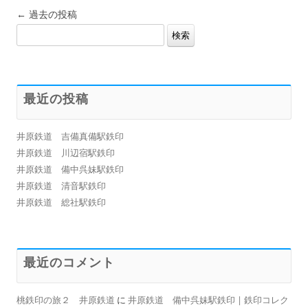
投
←
過去の投稿
検
稿
索:
ナ
ビ
ゲ
最近の投稿
ー
シ
井原鉄道 吉備真備駅鉄印
ョ
井原鉄道 川辺宿駅鉄印
ン
井原鉄道 備中呉妹駅鉄印
井原鉄道 清音駅鉄印
井原鉄道 総社駅鉄印
最近のコメント
桃鉄印の旅２ 井原鉄道
に
井原鉄道 備中呉妹駅鉄印 | 鉄印コレク