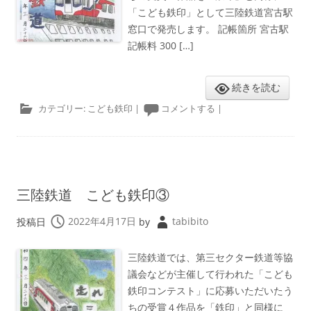
「こども鉄印」として三陸鉄道宮古駅
窓口で発売します。 記帳箇所 宮古駅
記帳料 300 […]
続きを読む
カテゴリー:
こども鉄印
|
コメントする
|
三陸鉄道 こども鉄印③
投稿日
2022年4月17日
by
tabibito
三陸鉄道では、第三セクター鉄道等協
議会などが主催して行われた「こども
鉄印コンテスト」に応募いただいたう
ちの受賞４作品を「鉄印」と同様に