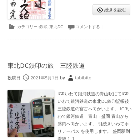
続きを読む
カテゴリー:
鉄印
,
東北DC
|
コメントする
|
東北DC鉄印の旅 三陸鉄道
投稿日
2021年5月1日
by
tabibito
IGRいわて銀河鉄道の青山駅にてIGR
いわて銀河鉄道の東北DC鉄印記帳後
三陸鉄道の宮古へ向かいます。 IGRい
わて銀河鉄道 青山→盛岡 青山から
盛岡へ向かいます。 引続きいわてホ
リデーパス を使用します。 盛岡駅到
着後 […]