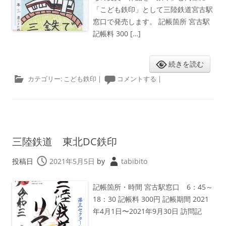
「こども鉄印」として三陸鉄道宮古駅
窓口で発売します。 記帳箇所 宮古駅
記帳料 300 […]
続きを読む
カテゴリー:
こども鉄印
|
コメントする
|
三陸鉄道 東北DC鉄印
投稿日
2021年5月5日
by
tabibito
記帳箇所・時間 宮古駅窓口 6：45～
18：30 記帳料 300円 記帳期間 2021
年4月1日〜2021年9月30日 訪問記