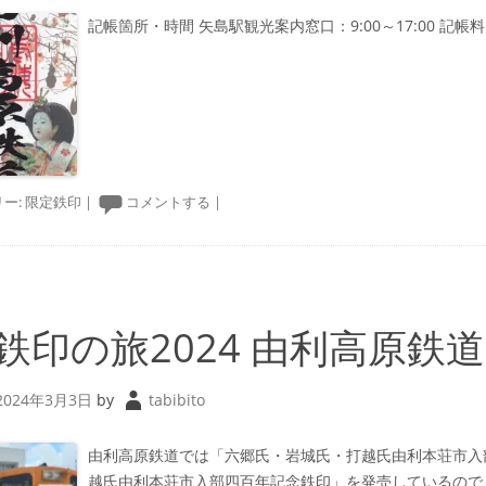
記帳箇所・時間 矢島駅観光案内窓口：9:00～17:00 記帳料 3
ー:
限定鉄印
|
コメントする
|
鉄印の旅2024 由利高原鉄道
2024年3月3日
by
tabibito
由利高原鉄道では「六郷氏・岩城氏・打越氏由利本荘市入
越氏由利本荘市入部四百年記念鉄印」を発売しているので