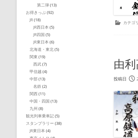
第二弾
(13)
お得きっぷ
(92)
JR
(18)
カテゴリ
JR西日本
(5)
JR四国
(5)
JR東日本
(6)
北海道・東北
(5)
関東
(19)
由利
西武
(7)
甲信越
(4)
投稿日
中部
(13)
名鉄
(2)
関西
(11)
中国・四国
(13)
九州
(8)
観光列車乗車記
(5)
スタンプラリー
(38)
JR東日本
(4)