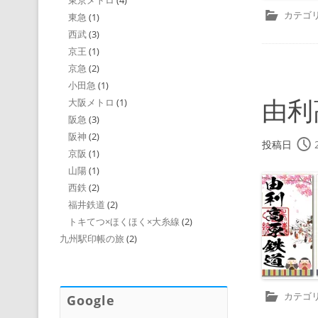
東京メトロ
(4)
カテゴリ
東急
(1)
西武
(3)
京王
(1)
京急
(2)
小田急
(1)
由利
大阪メトロ
(1)
阪急
(3)
阪神
(2)
投稿日
京阪
(1)
山陽
(1)
西鉄
(2)
福井鉄道
(2)
トキてつ×ほくほく×大糸線
(2)
九州駅印帳の旅
(2)
カテゴリ
Google