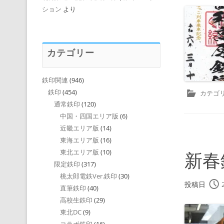
ション
より
カテゴリー
鉄印関連
(946)
鉄印
(454)
カテゴリ
通常鉄印
(120)
中国・四国エリア版
(6)
近畿エリア版
(14)
東海エリア版
(16)
東北エリア版
(10)
新春
限定鉄印
(317)
桃太郎電鉄Ver.鉄印
(30)
投稿日
直筆鉄印
(40)
高校生鉄印
(29)
東北DC
(9)