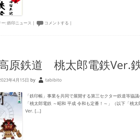
ー:
鉄印ニュース
|
コメントする
|
高原鉄道 桃太郎電鉄Ver.
2023年4月15日
by
tabibito
「鉄印帳」事業を共同で展開する第三セクター鉄道等協議
「桃太郎電鉄 ～昭和 平成 令和も定番！～」（以下「桃
Ver. […]