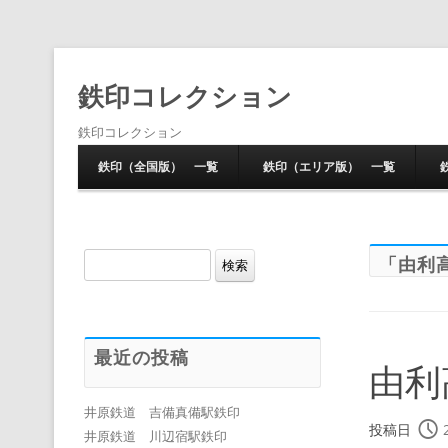
鉄印コレクション
鉄印コレクション
鉄印（全国版） 一覧
鉄印（エリア版） 一覧
検
「
由利
索:
最近の投稿
由利
井原鉄道 吉備真備駅鉄印
投稿日
井原鉄道 川辺宿駅鉄印