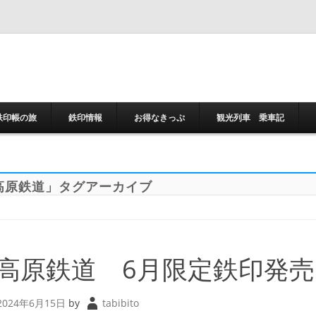
コンテンツへスキ
鉄印帳の旅
鉄印情報
お得なきっぷ
観光列車 乗車記
高原鉄道
」タグアーカイブ
高原鉄道 6月限定鉄印発売
2024年6月15日
by
tabibito