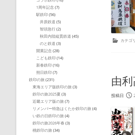
コラボ鉄印
(16)
1周年記念
(7)
駅鉄印
(56)
井原鉄道
(5)
智頭急行
(2)
秋田内陸縦貫鉄道
(45)
カテゴリ
のと鉄道
(3)
開業記念
(28)
こども鉄印
(14)
新春鉄印
(16)
朔日鉄印
(7)
由利
鉄印の旅
(231)
東海エリア版鉄印の旅
(3)
鉄印の旅2025夏
(3)
投稿日
近畿エリア版の旅
(7)
リメンバー特急はくたか鉄印の旅
(4)
い鉄の日鉄印の旅
(4)
鉄印の旅2026年春
(3)
桃鉄印の旅
(34)