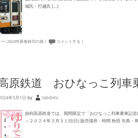
城氏・打越氏 […]
ー:
2024年新春鉄印の旅
|
コメントする
|
高原鉄道 おひなっこ列車乗
2024年3月1日
by
tabibito
由利高原鉄道では、期間限定で「おひなっこ列車乗車記念鉄
～２０２４年３月３１日(日) 販売場所・時間 秋田 矢島・鳥海観