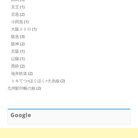
京王
(1)
京急
(2)
小田急
(1)
大阪メトロ
(1)
阪急
(3)
阪神
(2)
京阪
(1)
山陽
(1)
西鉄
(2)
福井鉄道
(2)
トキてつ×ほくほく×大糸線
(2)
九州駅印帳の旅
(2)
Google