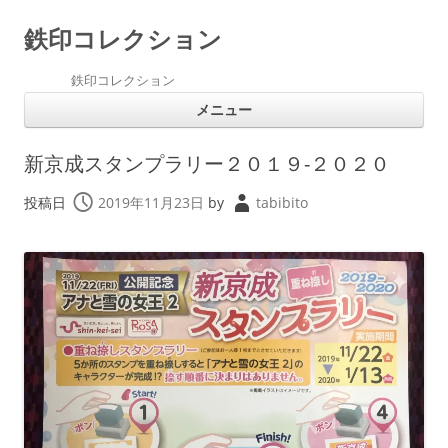
鉄印コレクション
鉄印コレクション
コ
メニュー
ン
テ
ン
ツ
新京成スタンプラリー２０１９-２０２０
へ
ス
キ
投稿日
2019年11月23日
by
tabibito
ッ
プ