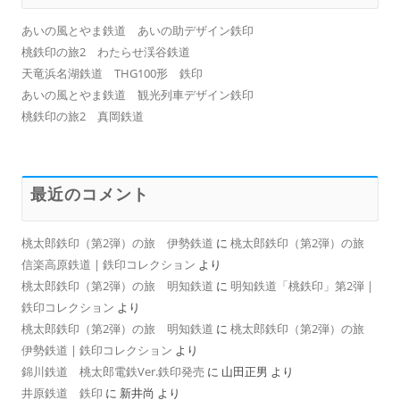
あいの風とやま鉄道 あいの助デザイン鉄印
桃鉄印の旅2 わたらせ渓谷鉄道
天竜浜名湖鉄道 THG100形 鉄印
あいの風とやま鉄道 観光列車デザイン鉄印
桃鉄印の旅2 真岡鉄道
最近のコメント
桃太郎鉄印（第2弾）の旅 伊勢鉄道
に
桃太郎鉄印（第2弾）の旅
信楽高原鉄道 | 鉄印コレクション
より
桃太郎鉄印（第2弾）の旅 明知鉄道
に
明知鉄道「桃鉄印」第2弾 |
鉄印コレクション
より
桃太郎鉄印（第2弾）の旅 明知鉄道
に
桃太郎鉄印（第2弾）の旅
伊勢鉄道 | 鉄印コレクション
より
錦川鉄道 桃太郎電鉄Ver.鉄印発売
に
山田正男
より
井原鉄道 鉄印
に
新井尚
より