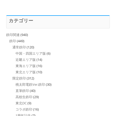
カテゴリー
鉄印関連
(940)
鉄印
(449)
通常鉄印
(120)
中国・四国エリア版
(6)
近畿エリア版
(14)
東海エリア版
(16)
東北エリア版
(10)
限定鉄印
(312)
桃太郎電鉄Ver.鉄印
(30)
直筆鉄印
(40)
高校生鉄印
(29)
東北DC
(9)
コラボ鉄印
(16)
1周年記念
(7)