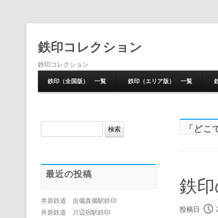
鉄印コレクション
鉄印コレクション
鉄印（全国版） 一覧
鉄印（エリア版） 一覧
検
「
どこ
索:
最近の投稿
鉄印
井原鉄道 吉備真備駅鉄印
投稿日
井原鉄道 川辺宿駅鉄印