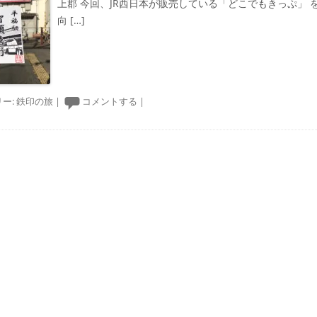
上郡 今回、JR西日本が販売している「どこでもきっぷ」
向 […]
ー:
鉄印の旅
|
コメントする
|