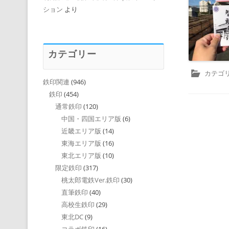
ション
より
カテゴリー
カテゴリ
鉄印関連
(946)
鉄印
(454)
通常鉄印
(120)
中国・四国エリア版
(6)
近畿エリア版
(14)
東海エリア版
(16)
東北エリア版
(10)
限定鉄印
(317)
桃太郎電鉄Ver.鉄印
(30)
直筆鉄印
(40)
高校生鉄印
(29)
東北DC
(9)