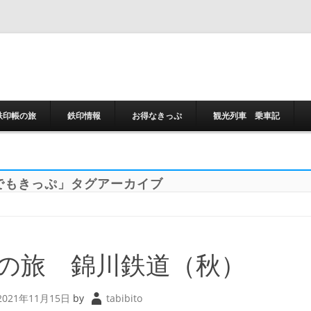
コンテンツへスキ
鉄印帳の旅
鉄印情報
お得なきっぷ
観光列車 乗車記
でもきっぷ
」タグアーカイブ
の旅 錦川鉄道（秋）
2021年11月15日
by
tabibito