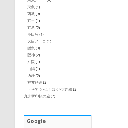
東京メトロ
(4)
東急
(1)
西武
(3)
京王
(1)
京急
(2)
小田急
(1)
大阪メトロ
(1)
阪急
(3)
阪神
(2)
京阪
(1)
山陽
(1)
西鉄
(2)
福井鉄道
(2)
トキてつ×ほくほく×大糸線
(2)
九州駅印帳の旅
(2)
Google