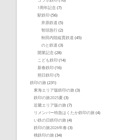
コラボ鉄印
(16)
1周年記念
(7)
駅鉄印
(56)
井原鉄道
(5)
智頭急行
(2)
秋田内陸縦貫鉄道
(45)
のと鉄道
(3)
開業記念
(28)
こども鉄印
(14)
新春鉄印
(16)
朔日鉄印
(7)
鉄印の旅
(231)
東海エリア版鉄印の旅
(3)
鉄印の旅2025夏
(3)
近畿エリア版の旅
(7)
リメンバー特急はくたか鉄印の旅
(4)
い鉄の日鉄印の旅
(4)
鉄印の旅2026年春
(3)
桃鉄印の旅
(34)