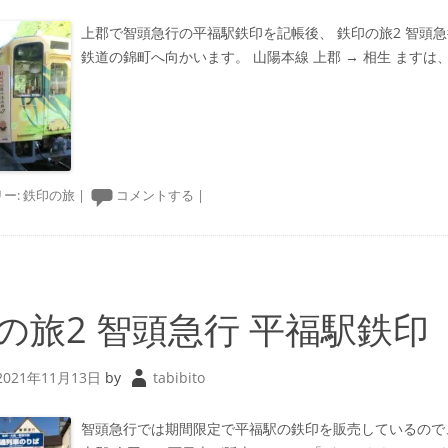
上郡で智頭急行の平福駅鉄印を記帳後、 鉄印の旅2 智頭
鉄道の錦町へ向かいます。 山陽本線 上郡 → 相生 ますは、
ー:
鉄印の旅
|
コメントする
|
の旅2 智頭急行 平福駅鉄印
2021年11月13日
by
tabibito
智頭急行では期間限定で平福駅の鉄印を販売しているので、