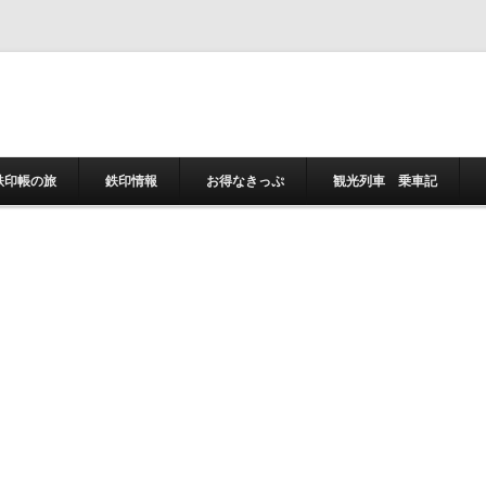
コンテンツへスキ
鉄印帳の旅
鉄印情報
お得なきっぷ
観光列車 乗車記