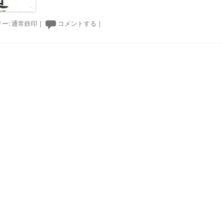
ー:
通常鉄印
|
コメントする
|