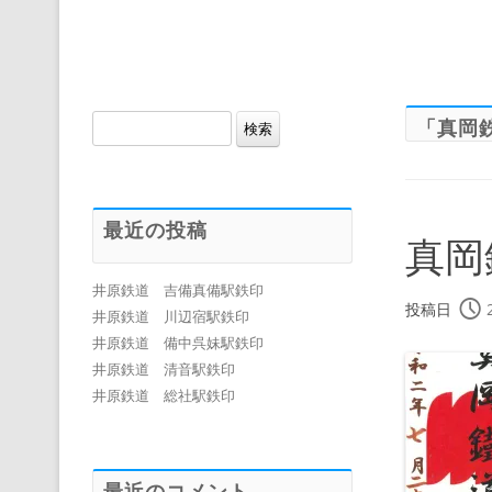
検
「
真岡
索:
最近の投稿
真岡
井原鉄道 吉備真備駅鉄印
投稿日
井原鉄道 川辺宿駅鉄印
井原鉄道 備中呉妹駅鉄印
井原鉄道 清音駅鉄印
井原鉄道 総社駅鉄印
最近のコメント