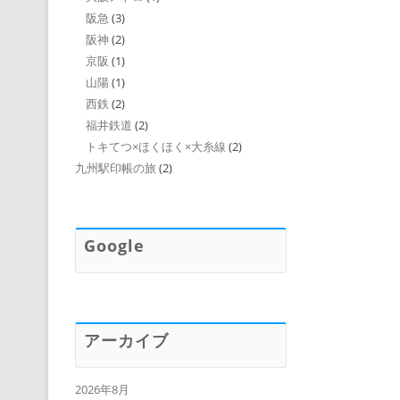
阪急
(3)
阪神
(2)
京阪
(1)
山陽
(1)
西鉄
(2)
福井鉄道
(2)
トキてつ×ほくほく×大糸線
(2)
九州駅印帳の旅
(2)
Google
アーカイブ
2026年8月