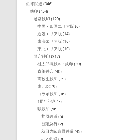
鉄印関連
(946)
鉄印
(454)
通常鉄印
(120)
中国・四国エリア版
(6)
近畿エリア版
(14)
東海エリア版
(16)
東北エリア版
(10)
限定鉄印
(317)
桃太郎電鉄Ver.鉄印
(30)
直筆鉄印
(40)
高校生鉄印
(29)
東北DC
(9)
コラボ鉄印
(16)
1周年記念
(7)
駅鉄印
(56)
井原鉄道
(5)
智頭急行
(2)
秋田内陸縦貫鉄道
(45)
のと鉄道
(3)