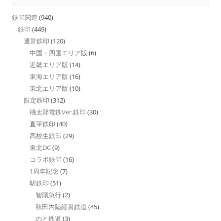
鉄印関連
(940)
鉄印
(449)
通常鉄印
(120)
中国・四国エリア版
(6)
近畿エリア版
(14)
東海エリア版
(16)
東北エリア版
(10)
限定鉄印
(312)
桃太郎電鉄Ver.鉄印
(30)
直筆鉄印
(40)
高校生鉄印
(29)
東北DC
(9)
コラボ鉄印
(16)
1周年記念
(7)
駅鉄印
(51)
智頭急行
(2)
秋田内陸縦貫鉄道
(45)
のと鉄道
(3)