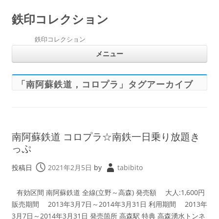
鉄印コレクション
鉄印コレクション
コ
メニュー
ン
テ
ン
ツ
へ
「
南阿蘇鉄道，コロプラ
」タグアーカイブ
ス
キ
ッ
プ
南阿蘇鉄道 コロプラ☆南鉄一日乗り放題き
っぷ
投稿日
2021年2月5日
by
tabibito
有効区間 南阿蘇鉄道 全線(立野～高森) 発売額 大人:1,600円
販売期間 2013年3月7日～2014年3月31日 利用期間 2013年
3月7日～2014年3月31日 発売箇所 高森駅 特典 高森湧水トンネ