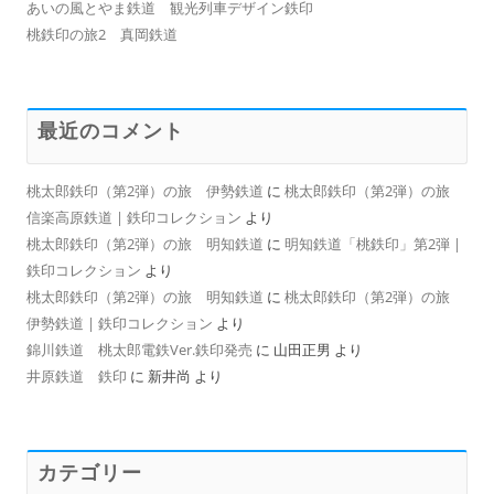
あいの風とやま鉄道 観光列車デザイン鉄印
桃鉄印の旅2 真岡鉄道
最近のコメント
桃太郎鉄印（第2弾）の旅 伊勢鉄道
に
桃太郎鉄印（第2弾）の旅
信楽高原鉄道 | 鉄印コレクション
より
桃太郎鉄印（第2弾）の旅 明知鉄道
に
明知鉄道「桃鉄印」第2弾 |
鉄印コレクション
より
桃太郎鉄印（第2弾）の旅 明知鉄道
に
桃太郎鉄印（第2弾）の旅
伊勢鉄道 | 鉄印コレクション
より
錦川鉄道 桃太郎電鉄Ver.鉄印発売
に
山田正男
より
井原鉄道 鉄印
に
新井尚
より
カテゴリー