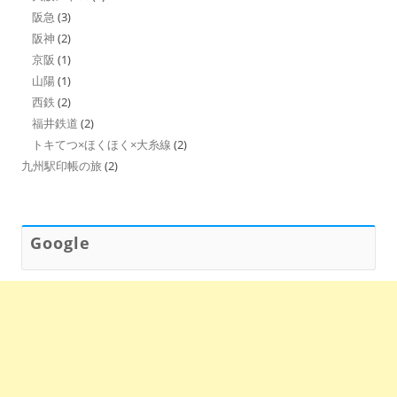
阪急
(3)
阪神
(2)
京阪
(1)
山陽
(1)
西鉄
(2)
福井鉄道
(2)
トキてつ×ほくほく×大糸線
(2)
九州駅印帳の旅
(2)
Google