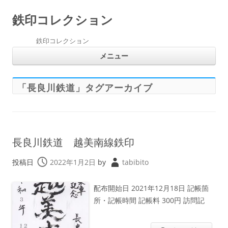
鉄印コレクション
鉄印コレクション
コ
メニュー
ン
テ
ン
ツ
へ
「
長良川鉄道
」タグアーカイブ
ス
キ
ッ
プ
長良川鉄道 越美南線鉄印
投稿日
2022年1月2日
by
tabibito
配布開始日 2021年12月18日 記帳箇
所・記帳時間 記帳料 300円 訪問記