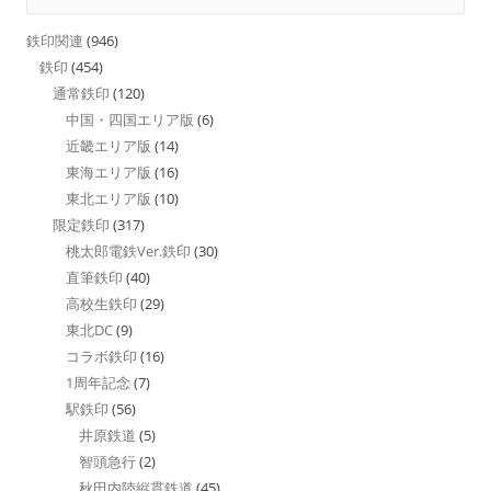
鉄印関連
(946)
鉄印
(454)
通常鉄印
(120)
中国・四国エリア版
(6)
近畿エリア版
(14)
東海エリア版
(16)
東北エリア版
(10)
限定鉄印
(317)
桃太郎電鉄Ver.鉄印
(30)
直筆鉄印
(40)
高校生鉄印
(29)
東北DC
(9)
コラボ鉄印
(16)
1周年記念
(7)
駅鉄印
(56)
井原鉄道
(5)
智頭急行
(2)
秋田内陸縦貫鉄道
(45)