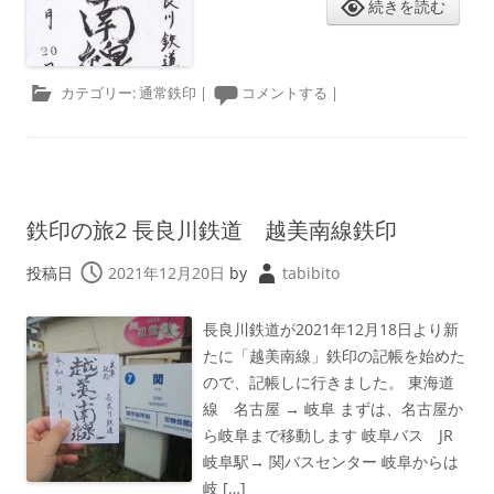
続きを読む
カテゴリー:
通常鉄印
|
コメントする
|
鉄印の旅2 長良川鉄道 越美南線鉄印
投稿日
2021年12月20日
by
tabibito
長良川鉄道が2021年12月18日より新
たに「越美南線」鉄印の記帳を始めた
ので、記帳しに行きました。 東海道
線 名古屋 → 岐阜 まずは、名古屋か
ら岐阜まで移動します 岐阜バス JR
岐阜駅→ 関バスセンター 岐阜からは
岐 […]