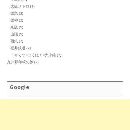
大阪メトロ
(1)
阪急
(3)
阪神
(2)
京阪
(1)
山陽
(1)
西鉄
(2)
福井鉄道
(2)
トキてつ×ほくほく×大糸線
(2)
九州駅印帳の旅
(2)
Google