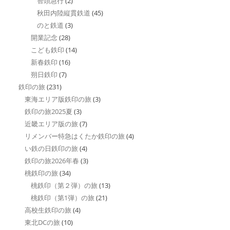
智頭急行
(2)
秋田内陸縦貫鉄道
(45)
のと鉄道
(3)
開業記念
(28)
こども鉄印
(14)
新春鉄印
(16)
朔日鉄印
(7)
鉄印の旅
(231)
東海エリア版鉄印の旅
(3)
鉄印の旅2025夏
(3)
近畿エリア版の旅
(7)
リメンバー特急はくたか鉄印の旅
(4)
い鉄の日鉄印の旅
(4)
鉄印の旅2026年春
(3)
桃鉄印の旅
(34)
桃鉄印（第２弾）の旅
(13)
桃鉄印（第1弾）の旅
(21)
高校生鉄印の旅
(4)
東北DCの旅
(10)