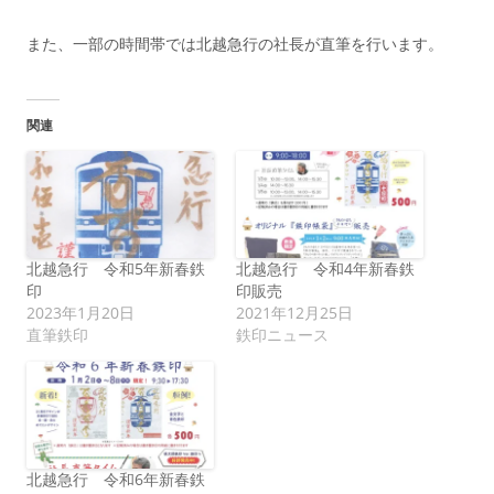
また、一部の時間帯では北越急行の社長が直筆を行います。
関連
北越急行 令和5年新春鉄
北越急行 令和4年新春鉄
印
印販売
2023年1月20日
2021年12月25日
直筆鉄印
鉄印ニュース
北越急行 令和6年新春鉄