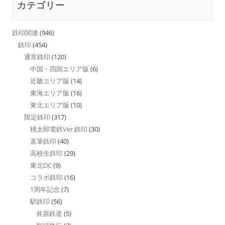
カテゴリー
鉄印関連
(946)
鉄印
(454)
通常鉄印
(120)
中国・四国エリア版
(6)
近畿エリア版
(14)
東海エリア版
(16)
東北エリア版
(10)
限定鉄印
(317)
桃太郎電鉄Ver.鉄印
(30)
直筆鉄印
(40)
高校生鉄印
(29)
東北DC
(9)
コラボ鉄印
(16)
1周年記念
(7)
駅鉄印
(56)
井原鉄道
(5)