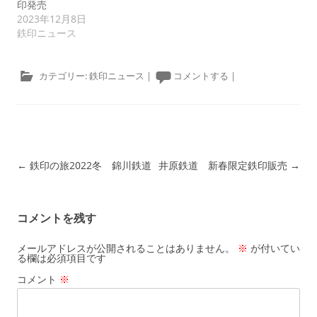
印発売
2023年12月8日
鉄印ニュース
カテゴリー:
鉄印ニュース
|
コメントする
|
投稿ナビゲーション
←
鉄印の旅2022冬 錦川鉄道
井原鉄道 新春限定鉄印販売
→
コメントを残す
メールアドレスが公開されることはありません。
※
が付いてい
る欄は必須項目です
コメント
※