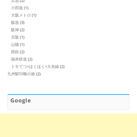
京急
(2)
小田急
(1)
大阪メトロ
(1)
阪急
(3)
阪神
(2)
京阪
(1)
山陽
(1)
西鉄
(2)
福井鉄道
(2)
トキてつ×ほくほく×大糸線
(2)
九州駅印帳の旅
(2)
Google