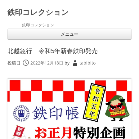
鉄印コレクション
鉄印コレクション
コ
メニュー
ン
テ
ン
ツ
北越急行 令和5年新春鉄印発売
へ
ス
キ
投稿日
2022年12月18日
by
tabibito
ッ
プ