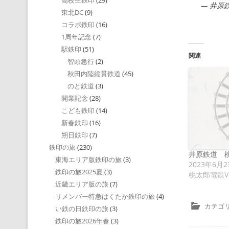
高校生鉄印
(29)
— 井原鉄
東北DC
(9)
コラボ鉄印
(16)
1周年記念
(7)
駅鉄印
(51)
関連
智頭急行
(2)
秋田内陸縦貫鉄道
(45)
のと鉄道
(3)
開業記念
(28)
こども鉄印
(14)
新春鉄印
(16)
朔日鉄印
(7)
鉄印の旅
(230)
井原鉄道 桃
東海エリア版鉄印の旅
(3)
2023年6月2
鉄印の旅2025夏
(3)
桃太郎電鉄V
近畿エリア版の旅
(7)
リメンバー特急はくたか鉄印の旅
(4)
カテゴリ
い鉄の日鉄印の旅
(3)
鉄印の旅2026年春
(3)