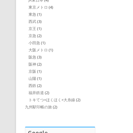
JR東日本
(4)
東京メトロ
(4)
東急
(1)
西武
(3)
京王
(1)
京急
(2)
小田急
(1)
大阪メトロ
(1)
阪急
(3)
阪神
(2)
京阪
(1)
山陽
(1)
西鉄
(2)
福井鉄道
(2)
トキてつ×ほくほく×大糸線
(2)
九州駅印帳の旅
(2)
Google