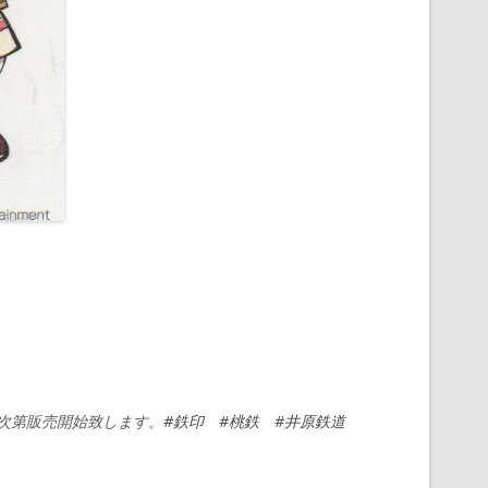
次第販売開始致します。
#鉄印
#桃鉄
#井原鉄道