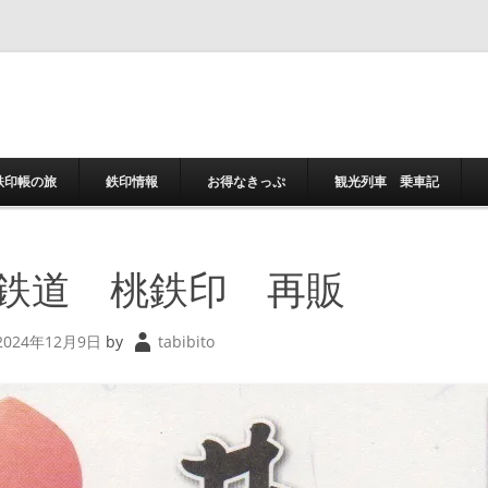
コンテンツへスキ
鉄印帳の旅
鉄印情報
お得なきっぷ
観光列車 乗車記
鉄道 桃鉄印 再販
2024年12月9日
by
tabibito