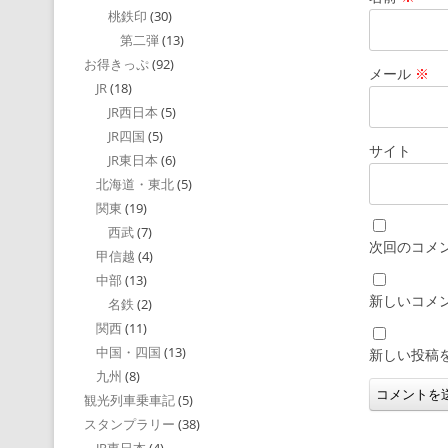
桃鉄印
(30)
第二弾
(13)
お得きっぷ
(92)
メール
※
JR
(18)
JR西日本
(5)
JR四国
(5)
サイト
JR東日本
(6)
北海道・東北
(5)
関東
(19)
西武
(7)
次回のコメ
甲信越
(4)
中部
(13)
新しいコメ
名鉄
(2)
関西
(11)
中国・四国
(13)
新しい投稿
九州
(8)
観光列車乗車記
(5)
スタンプラリー
(38)