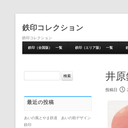
鉄印コレクション
鉄印コレクション
鉄印（全国版） 一覧
鉄印（エリア版） 一覧
井原
検
索:
投稿日
最近の投稿
あいの風とやま鉄道 あいの助デザイン
鉄印