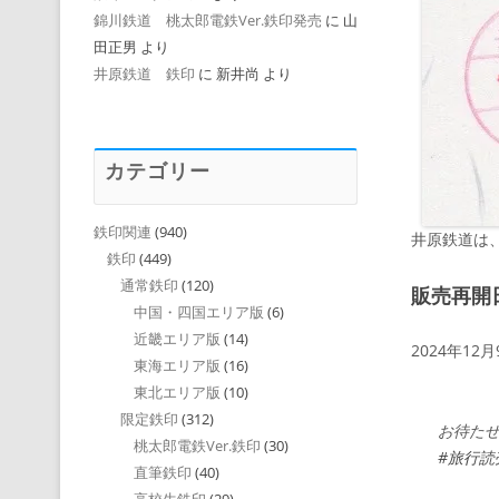
錦川鉄道 桃太郎電鉄Ver.鉄印発売
に
山
田正男
より
井原鉄道 鉄印
に
新井尚
より
カテゴリー
鉄印関連
(940)
井原鉄道は
鉄印
(449)
通常鉄印
(120)
販売再開
中国・四国エリア版
(6)
近畿エリア版
(14)
2024年12月
東海エリア版
(16)
東北エリア版
(10)
限定鉄印
(312)
お待た
桃太郎電鉄Ver.鉄印
(30)
#旅行読
直筆鉄印
(40)