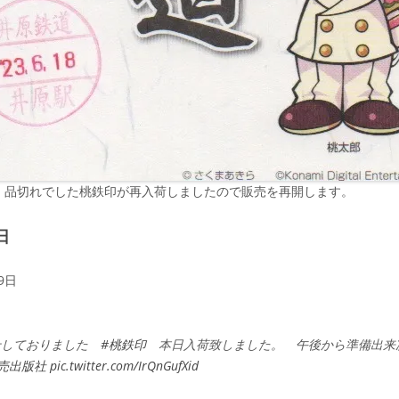
、品切れでした桃鉄印が再入荷しましたので販売を再開します。
日
9日
せしておりました
#桃鉄印
本日入荷致しました。 午後から準備出来
売出版社
pic.twitter.com/IrQnGufXid