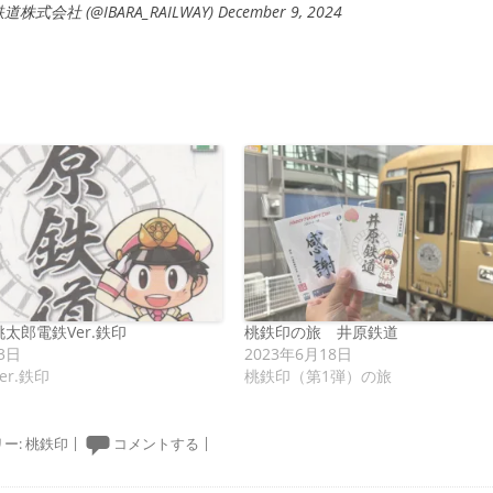
道株式会社 (@IBARA_RAILWAY)
December 9, 2024
太郎電鉄Ver.鉄印
桃鉄印の旅 井原鉄道
3日
2023年6月18日
er.鉄印
桃鉄印（第1弾）の旅
ー:
桃鉄印
|
コメントする
|