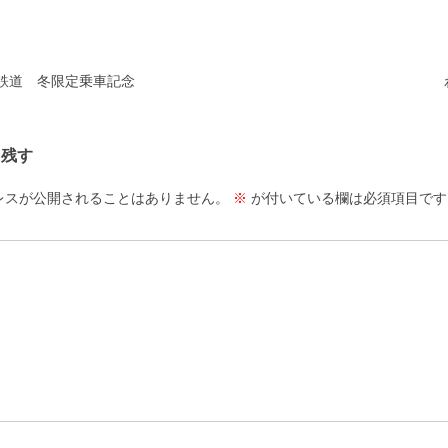
ーション
鉄道 冬限定乗車記念
を残す
レスが公開されることはありません。
※
が付いている欄は必須項目です