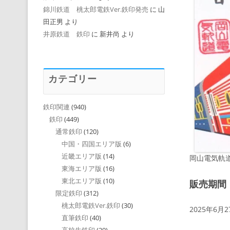
錦川鉄道 桃太郎電鉄Ver.鉄印発売
に
山
田正男
より
井原鉄道 鉄印
に
新井尚
より
カテゴリー
鉄印関連
(940)
鉄印
(449)
通常鉄印
(120)
中国・四国エリア版
(6)
近畿エリア版
(14)
岡山電気軌道
東海エリア版
(16)
東北エリア版
(10)
販売期間
限定鉄印
(312)
桃太郎電鉄Ver.鉄印
(30)
2025年6月
直筆鉄印
(40)