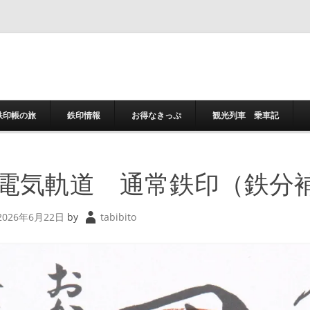
コンテンツへスキ
鉄印帳の旅
鉄印情報
お得なきっぷ
観光列車 乗車記
電気軌道 通常鉄印（鉄分
2026年6月22日
by
tabibito