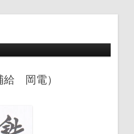
ップ
補給 岡電）