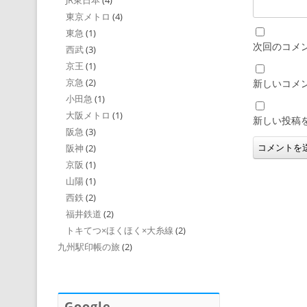
JR東日本
(4)
東京メトロ
(4)
東急
(1)
次回のコメ
西武
(3)
京王
(1)
京急
(2)
新しいコメ
小田急
(1)
大阪メトロ
(1)
新しい投稿
阪急
(3)
阪神
(2)
京阪
(1)
山陽
(1)
西鉄
(2)
福井鉄道
(2)
トキてつ×ほくほく×大糸線
(2)
九州駅印帳の旅
(2)
Google