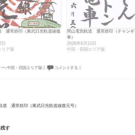
道 通常鉄印（東武日光軌道線復
岡山電気軌道 通常鉄印（チャンギ
車）
2日
2026年6月22日
エリア版
中国・四国エリア版
ー:
中国・四国エリア版
|
コメントする
|
ーション
軌道 通常鉄印（東武日光軌道線復元号）
を残す