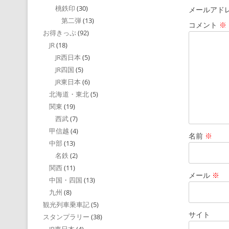
桃鉄印
(30)
メールアド
第二弾
(13)
コメント
※
お得きっぷ
(92)
JR
(18)
JR西日本
(5)
JR四国
(5)
JR東日本
(6)
北海道・東北
(5)
関東
(19)
西武
(7)
甲信越
(4)
名前
※
中部
(13)
名鉄
(2)
関西
(11)
メール
※
中国・四国
(13)
九州
(8)
観光列車乗車記
(5)
サイト
スタンプラリー
(38)