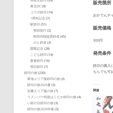
高校生鉄印
(29)
販売箇所
東北DC
(9)
コラボ鉄印
(16)
おかでんチ
1周年記念
(7)
駅鉄印
(51)
販売価格
智頭急行
(2)
秋田内陸縦貫鉄道
(45)
300円
のと鉄道
(3)
開業記念
(28)
発売条件
こども鉄印
(14)
新春鉄印
(16)
鉄印の購入
朔日鉄印
(7)
ちらでも可
鉄印の旅
(230)
東海エリア版鉄印の旅
(3)
鉄印の旅2025夏
(3)
関連
近畿エリア版の旅
(7)
リメンバー特急はくたか鉄印の旅
(4)
い鉄の日鉄印の旅
(3)
鉄印の旅2026年春
(3)