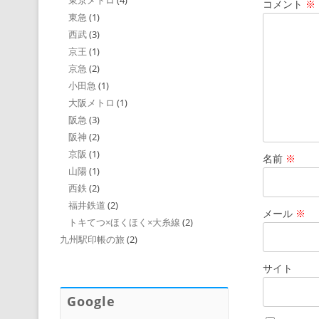
東京メトロ
(4)
コメント
※
東急
(1)
西武
(3)
京王
(1)
京急
(2)
小田急
(1)
大阪メトロ
(1)
阪急
(3)
阪神
(2)
京阪
(1)
名前
※
山陽
(1)
西鉄
(2)
福井鉄道
(2)
メール
※
トキてつ×ほくほく×大糸線
(2)
九州駅印帳の旅
(2)
サイト
Google