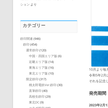
ション
より
カテゴリー
鉄印関連
(946)
鉄印
(454)
通常鉄印
(120)
中国・四国エリア版
(6)
近畿エリア版
(14)
東海エリア版
(16)
10月より
東北エリア版
(10)
令和5年2月
限定鉄印
(317)
それを記念
桃太郎電鉄Ver.鉄印
(30)
直筆鉄印
(40)
発売期間
高校生鉄印
(29)
東北DC
(9)
2023年2月