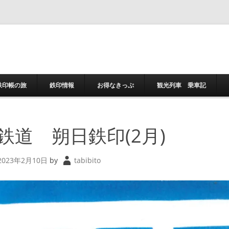
コンテンツへスキ
鉄印帳の旅
鉄印情報
お得なきっぷ
観光列車 乗車記
鉄道 朔日鉄印(2月)
2023年2月10日
by
tabibito