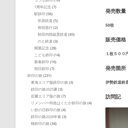
コラボ鉄印
(16)
1周年記念
(7)
発売数量
駅鉄印
(56)
井原鉄道
(5)
50枚
智頭急行
(2)
秋田内陸縦貫鉄道
(45)
販売価格
のと鉄道
(3)
開業記念
(28)
１枚５００
こども鉄印
(14)
新春鉄印
(16)
発売箇所
朔日鉄印
(7)
鉄印の旅
(231)
伊勢鉄道鈴
東海エリア版鉄印の旅
(3)
鉄印の旅2025夏
(3)
訪問記
近畿エリア版の旅
(7)
リメンバー特急はくたか鉄印の旅
(4)
い鉄の日鉄印の旅
(4)
鉄印の旅2026年春
(3)
桃鉄印の旅
(34)