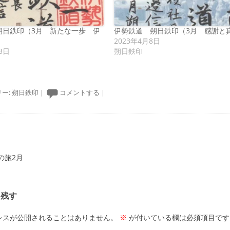
朔日鉄印（3月 新たな一歩 伊
伊勢鉄道 朔日鉄印（3月 感謝と
2023年4月8日
3日
朔日鉄印
ー:
朔日鉄印
|
コメントする
|
ーション
の旅2月
を残す
レスが公開されることはありません。
※
が付いている欄は必須項目です