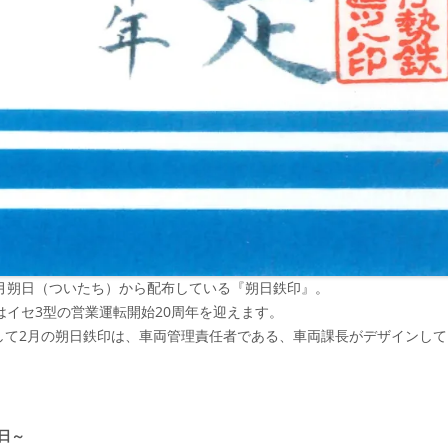
毎月朔日（ついたち）から配布している『朔日鉄印』。
はイセ3型の営業運転開始20周年を迎えます。
して2月の朔日鉄印は、車両管理責任者である、車両課長がデザインして
1日～