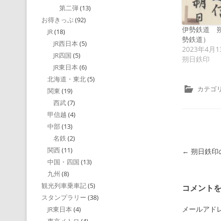
第二弾
(13)
お得きっぷ
(92)
伊勢鉄道 
JR
(18)
勢鉄道）
JR西日本
(5)
2023年4月1
JR四国
(5)
朔日鉄印
JR東日本
(6)
北海道・東北
(5)
カテゴリ
関東
(19)
西武
(7)
甲信越
(4)
中部
(13)
名鉄
(2)
関西
(11)
投稿ナビゲ
←
朔日鉄印
中国・四国
(13)
九州
(8)
観光列車乗車記
(5)
コメント
スタンプラリー
(38)
メールアド
JR東日本
(4)