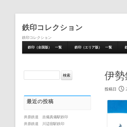
鉄印コレクション
鉄印コレクション
鉄印（全国版） 一覧
鉄印（エリア版） 一覧
伊勢
検
索:
投稿日
最近の投稿
井原鉄道 吉備真備駅鉄印
井原鉄道 川辺宿駅鉄印