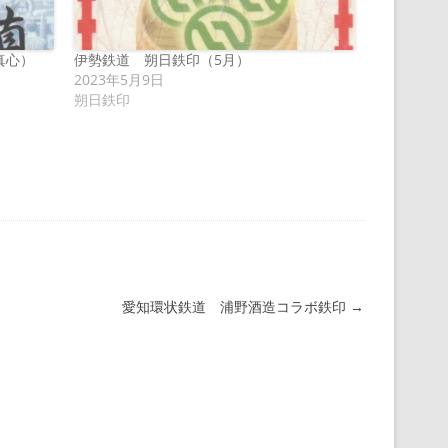
真心）
伊勢鉄道 朔日鉄印（5月）
2023年5月9日
朔日鉄印
愛知環状鉄道 浦野酒造コラボ鉄印
→