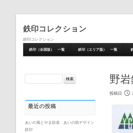
鉄印コレクション
鉄印コレクション
鉄印（全国版） 一覧
鉄印（エリア版） 一覧
野岩
検
索:
投稿日
最近の投稿
あいの風とやま鉄道 あいの助デザイン
鉄印