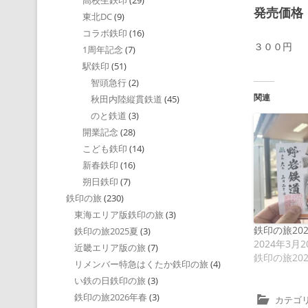
高校生鉄印
(29)
発売価格
東北DC
(9)
コラボ鉄印
(16)
３００円
1周年記念
(7)
駅鉄印
(51)
智頭急行
(2)
関連
秋田内陸縦貫鉄道
(45)
のと鉄道
(3)
開業記念
(28)
こども鉄印
(14)
新春鉄印
(16)
朔日鉄印
(7)
鉄印の旅
(230)
東海エリア版鉄印の旅
(3)
鉄印の旅20
鉄印の旅2025夏
(3)
2024年3月2
近畿エリア版の旅
(7)
鉄印の旅20
リメンバー特急はくたか鉄印の旅
(4)
い鉄の日鉄印の旅
(3)
鉄印の旅2026年春
(3)
カテゴリ