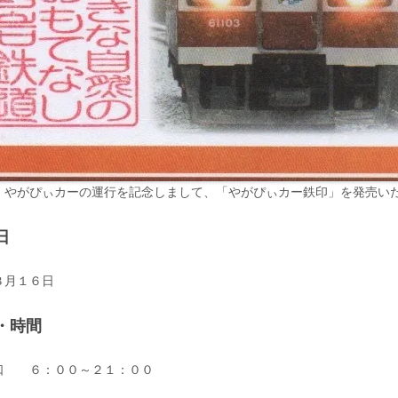
、やがぴぃカーの運行を記念しまして、「やがぴぃカー鉄印」を発売い
日
３月１６日
・時間
口 ６：００～２１：００