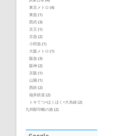
JR東日本
(4)
東京メトロ
(4)
東急
(1)
西武
(3)
京王
(1)
京急
(2)
小田急
(1)
大阪メトロ
(1)
阪急
(3)
阪神
(2)
京阪
(1)
山陽
(1)
西鉄
(2)
福井鉄道
(2)
トキてつ×ほくほく×大糸線
(2)
九州駅印帳の旅
(2)
Google