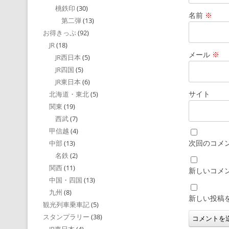
桃鉄印
(30)
名前
※
第二弾
(13)
お得きっぷ
(92)
JR
(18)
メール
※
JR西日本
(5)
JR四国
(5)
JR東日本
(6)
サイト
北海道・東北
(5)
関東
(19)
西武
(7)
甲信越
(4)
次回のコメ
中部
(13)
名鉄
(2)
関西
(11)
新しいコメ
中国・四国
(13)
九州
(8)
新しい投稿
観光列車乗車記
(5)
スタンプラリー
(38)