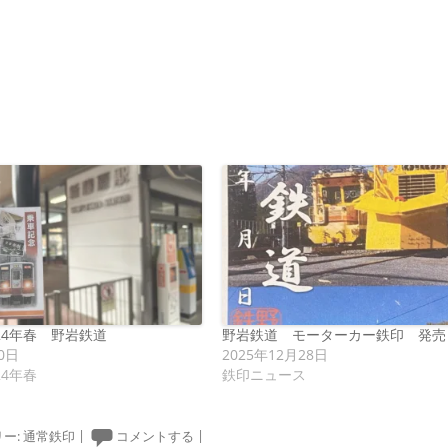
24年春 野岩鉄道
野岩鉄道 モーターカー鉄印 発売
0日
2025年12月28日
24年春
鉄印ニュース
ー:
通常鉄印
|
コメントする
|