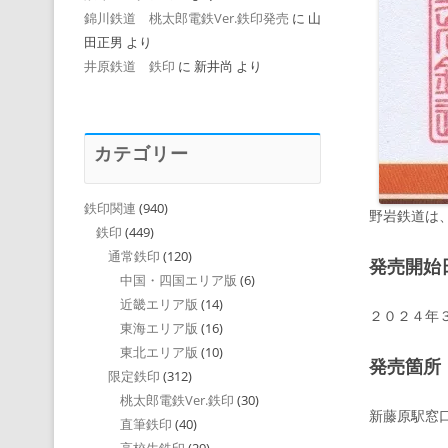
錦川鉄道 桃太郎電鉄Ver.鉄印発売
に
山
田正男
より
井原鉄道 鉄印
に
新井尚
より
カテゴリー
鉄印関連
(940)
野岩鉄道は
鉄印
(449)
通常鉄印
(120)
発売開始
中国・四国エリア版
(6)
近畿エリア版
(14)
２０２４年
東海エリア版
(16)
東北エリア版
(10)
発売箇所
限定鉄印
(312)
桃太郎電鉄Ver.鉄印
(30)
新藤原駅窓
直筆鉄印
(40)