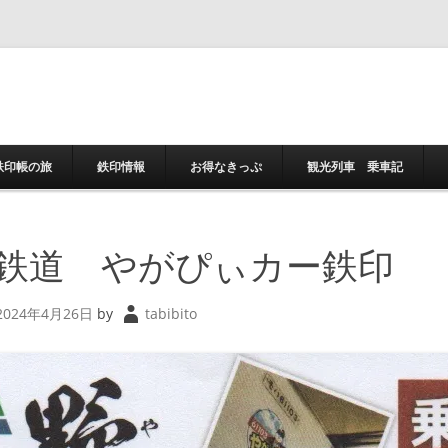
コンテンツへスキ
鉄印帳の旅
鉄印情報
お得なきっぷ
観光列車 乗車記
鉄道 やがぴぃカー鉄印
2024年4月26日
by
tabibito