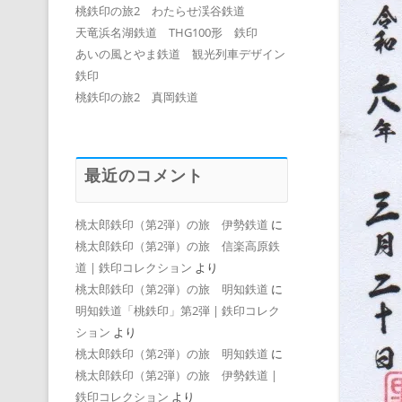
桃鉄印の旅2 わたらせ渓谷鉄道
天竜浜名湖鉄道 THG100形 鉄印
あいの風とやま鉄道 観光列車デザイン
鉄印
桃鉄印の旅2 真岡鉄道
最近のコメント
桃太郎鉄印（第2弾）の旅 伊勢鉄道
に
桃太郎鉄印（第2弾）の旅 信楽高原鉄
道 | 鉄印コレクション
より
桃太郎鉄印（第2弾）の旅 明知鉄道
に
明知鉄道「桃鉄印」第2弾 | 鉄印コレク
ション
より
桃太郎鉄印（第2弾）の旅 明知鉄道
に
桃太郎鉄印（第2弾）の旅 伊勢鉄道 |
鉄印コレクション
より