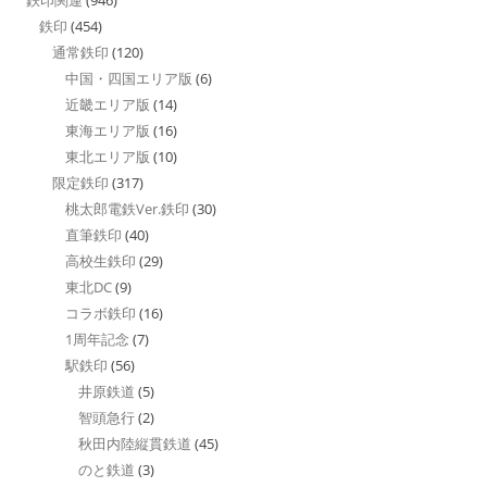
鉄印
(454)
通常鉄印
(120)
中国・四国エリア版
(6)
近畿エリア版
(14)
東海エリア版
(16)
東北エリア版
(10)
限定鉄印
(317)
桃太郎電鉄Ver.鉄印
(30)
直筆鉄印
(40)
高校生鉄印
(29)
東北DC
(9)
コラボ鉄印
(16)
1周年記念
(7)
駅鉄印
(56)
井原鉄道
(5)
智頭急行
(2)
秋田内陸縦貫鉄道
(45)
のと鉄道
(3)