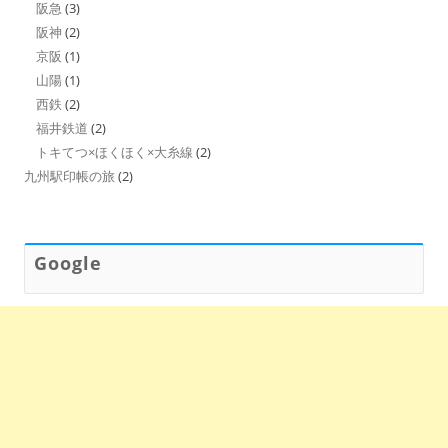
阪急
(3)
阪神
(2)
京阪
(1)
山陽
(1)
西鉄
(2)
福井鉄道
(2)
トキてつ×ほくほく×大糸線
(2)
九州駅印帳の旅
(2)
Google