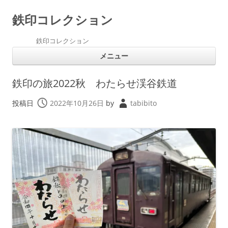
鉄印コレクション
鉄印コレクション
コ
メニュー
ン
テ
ン
ツ
鉄印の旅2022秋 わたらせ渓谷鉄道
へ
ス
キ
投稿日
2022年10月26日
by
tabibito
ッ
プ