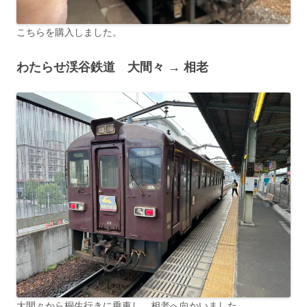
こちらを購入しました。
わたらせ渓谷鉄道 大間々 → 相老
大間々から桐生行きに乗車し、相老へ向かいました。