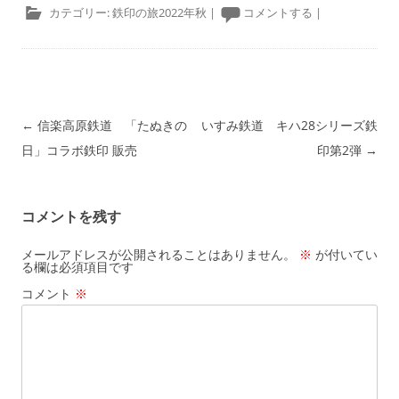
カテゴリー:
鉄印の旅2022年秋
|
コメントする
|
投稿ナビゲーション
←
信楽高原鉄道 「たぬきの
いすみ鉄道 キハ28シリーズ鉄
日」コラボ鉄印 販売
印第2弾
→
コメントを残す
メールアドレスが公開されることはありません。
※
が付いてい
る欄は必須項目です
コメント
※