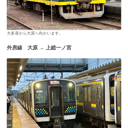
大多喜から大原へ向かいます。
外房線 大原 → 上総一ノ宮