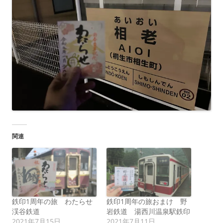
関連
鉄印1周年の旅 わたらせ
鉄印1周年の旅おまけ 野
渓谷鉄道
岩鉄道 湯西川温泉駅鉄印
2021年7月15日
2021年7月11日