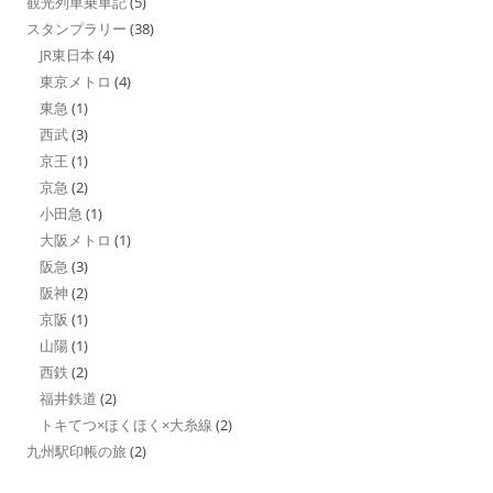
観光列車乗車記
(5)
スタンプラリー
(38)
JR東日本
(4)
東京メトロ
(4)
東急
(1)
西武
(3)
京王
(1)
京急
(2)
小田急
(1)
大阪メトロ
(1)
阪急
(3)
阪神
(2)
京阪
(1)
山陽
(1)
西鉄
(2)
福井鉄道
(2)
トキてつ×ほくほく×大糸線
(2)
九州駅印帳の旅
(2)