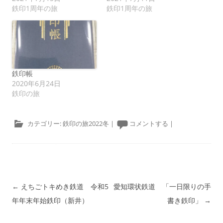
鉄印1周年の旅
鉄印1周年の旅
鉄印帳
2020年6月24日
鉄印の旅
カテゴリー:
鉄印の旅2022冬
|
コメントする
|
投稿ナビゲーション
←
えちごトキめき鉄道 令和5
愛知環状鉄道 「一日限りの手
年年末年始鉄印（新井）
書き鉄印」
→