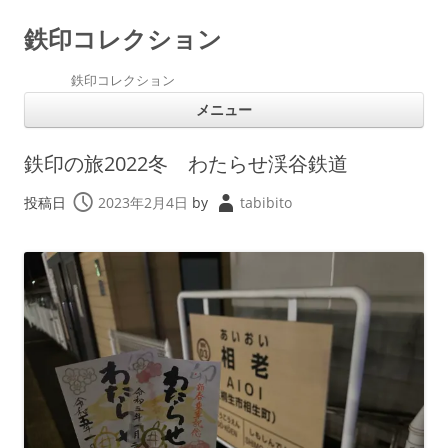
鉄印コレクション
鉄印コレクション
コ
メニュー
ン
テ
ン
ツ
鉄印の旅2022冬 わたらせ渓谷鉄道
へ
ス
キ
投稿日
2023年2月4日
by
tabibito
ッ
プ