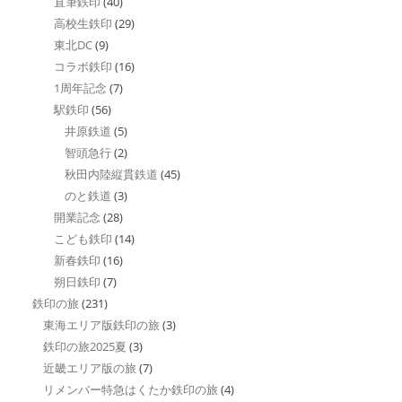
直筆鉄印
(40)
高校生鉄印
(29)
東北DC
(9)
コラボ鉄印
(16)
1周年記念
(7)
駅鉄印
(56)
井原鉄道
(5)
智頭急行
(2)
秋田内陸縦貫鉄道
(45)
のと鉄道
(3)
開業記念
(28)
こども鉄印
(14)
新春鉄印
(16)
朔日鉄印
(7)
鉄印の旅
(231)
東海エリア版鉄印の旅
(3)
鉄印の旅2025夏
(3)
近畿エリア版の旅
(7)
リメンバー特急はくたか鉄印の旅
(4)