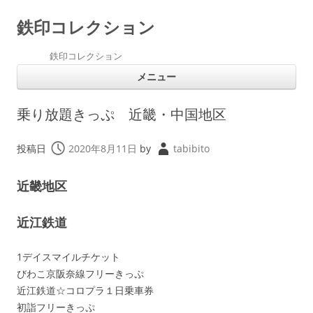
鉄印コレクション
鉄印コレクション
コ
メニュー
ン
テ
ン
ツ
乗り放題きっぷ 近畿・中国地区
へ
ス
キ
ッ
投稿日
2020年8月11日
by
tabibito
プ
近畿地区
近江鉄道
1デイスマイルチケット
びわこ京阪奈線フリーきっぷ
近江鉄道☆コロプラ１日乗車券
初詣フリーきっぷ