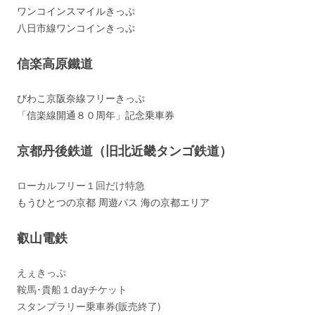
ワンコインスマイルきっぷ
八日市線ワンコインきっぷ
信楽高原鐵道
びわこ京阪奈線フリーきっぷ
「信楽線開通８０周年」記念乗車券
京都丹後鉄道（旧北近畿タンゴ鉄道）
ローカルフリー１回だけ特急
もうひとつの京都 周遊パス 海の京都エリア
叡山電鉄
えぇきっぷ
鞍馬･貴船１dayチケット
スタンプラリー乗車券(販売終了)