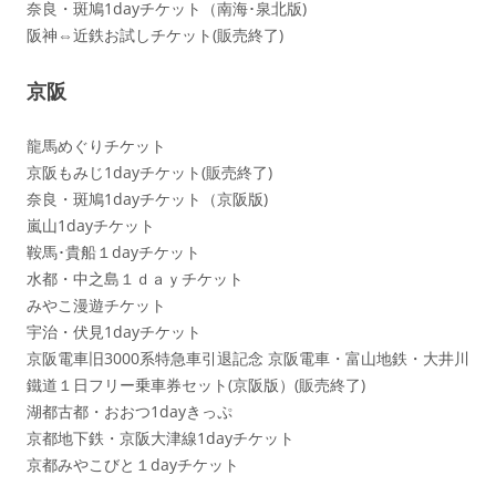
奈良・斑鳩1dayチケット（南海･泉北版)
阪神⇔近鉄お試しチケット(販売終了)
京阪
龍馬めぐりチケット
京阪もみじ1dayチケット(販売終了)
奈良・斑鳩1dayチケット（京阪版)
嵐山1dayチケット
鞍馬･貴船１dayチケット
水都・中之島１ｄａｙチケット
みやこ漫遊チケット
宇治・伏見1dayチケット
京阪電車旧3000系特急車引退記念 京阪電車・富山地鉄・大井川
鐵道１日フリー乗車券セット(京阪版）(販売終了)
湖都古都・おおつ1dayきっぷ
京都地下鉄・京阪大津線1dayチケット
京都みやこびと１dayチケット