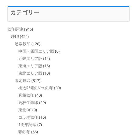
カテゴリー
鉄印関連
(946)
鉄印
(454)
通常鉄印
(120)
中国・四国エリア版
(6)
近畿エリア版
(14)
東海エリア版
(16)
東北エリア版
(10)
限定鉄印
(317)
桃太郎電鉄Ver.鉄印
(30)
直筆鉄印
(40)
高校生鉄印
(29)
東北DC
(9)
コラボ鉄印
(16)
1周年記念
(7)
駅鉄印
(56)