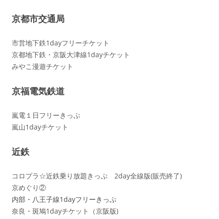
京都市交通局
市営地下鉄1dayフリーチケット
京都地下鉄・京阪大津線1dayチケット
みやこ漫遊チケット
京福電気鉄道
嵐電１日フリーきっぷ
嵐山1dayチケット
近鉄
コロプラ☆近鉄乗り放題きっぷ 2day全線版(販売終了)
京めぐり②
内部・八王子線1dayフリーきっぷ
奈良・斑鳩1dayチケット（京阪版)