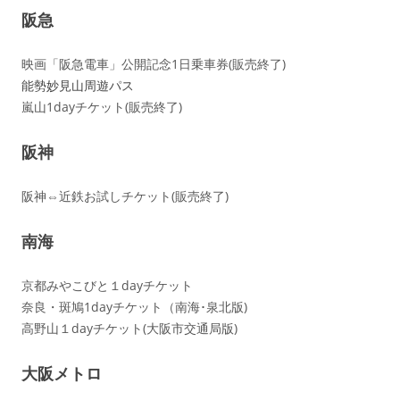
阪急
映画「阪急電車」公開記念1日乗車券(販売終了)
能勢妙見山周遊パス
嵐山1dayチケット(販売終了)
阪神
阪神⇔近鉄お試しチケット(販売終了)
南海
京都みやこびと１dayチケット
奈良・斑鳩1dayチケット（南海･泉北版)
高野山１dayチケット(大阪市交通局版)
大阪メトロ