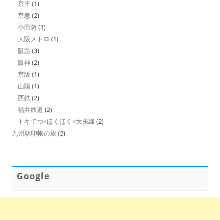
京王
(1)
京急
(2)
小田急
(1)
大阪メトロ
(1)
阪急
(3)
阪神
(2)
京阪
(1)
山陽
(1)
西鉄
(2)
福井鉄道
(2)
トキてつ×ほくほく×大糸線
(2)
九州駅印帳の旅
(2)
Google