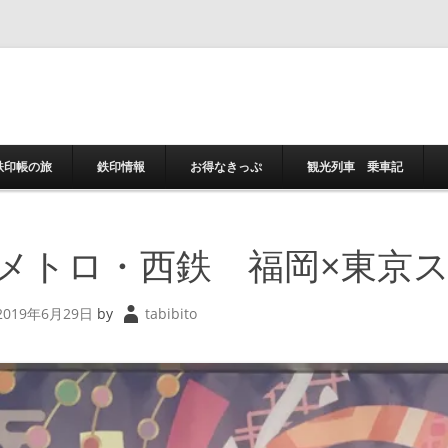
コンテンツへスキ
鉄印帳の旅
鉄印情報
お得なきっぷ
観光列車 乗車記
メトロ・西鉄 福岡×東京
2019年6月29日
by
tabibito