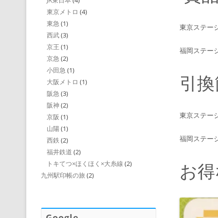
JR東日本
(4)
東京メトロ
(4)
東急
(1)
東京ステー
西武
(3)
京王
(1)
福岡ステー
京急
(2)
小田急
(1)
引換
大阪メトロ
(1)
阪急
(3)
阪神
(2)
東京ステー
京阪
(1)
山陽
(1)
福岡ステー
西鉄
(2)
福井鉄道
(2)
お得
トキてつ×ほくほく×大糸線
(2)
九州駅印帳の旅
(2)
Google