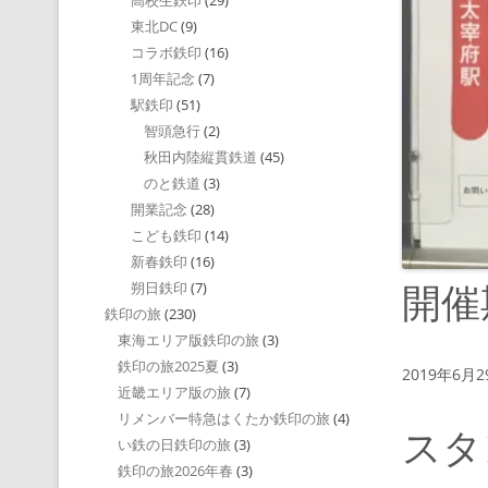
高校生鉄印
(29)
東北DC
(9)
コラボ鉄印
(16)
1周年記念
(7)
駅鉄印
(51)
智頭急行
(2)
秋田内陸縦貫鉄道
(45)
のと鉄道
(3)
開業記念
(28)
こども鉄印
(14)
新春鉄印
(16)
開催
朔日鉄印
(7)
鉄印の旅
(230)
東海エリア版鉄印の旅
(3)
鉄印の旅2025夏
(3)
2019年6
近畿エリア版の旅
(7)
リメンバー特急はくたか鉄印の旅
(4)
スタ
い鉄の日鉄印の旅
(3)
鉄印の旅2026年春
(3)