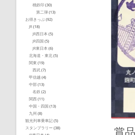
桃鉄印
(30)
第二弾
(13)
お得きっぷ
(92)
JR
(18)
JR西日本
(5)
JR四国
(5)
JR東日本
(6)
北海道・東北
(5)
関東
(19)
西武
(7)
甲信越
(4)
中部
(13)
名鉄
(2)
関西
(11)
中国・四国
(13)
九州
(8)
観光列車乗車記
(5)
賞
スタンプラリー
(38)