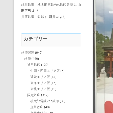
錦川鉄道 桃太郎電鉄Ver.鉄印発売
に
山
田正男
より
井原鉄道 鉄印
に
新井尚
より
カテゴリー
鉄印関連
(940)
鉄印
(449)
通常鉄印
(120)
中国・四国エリア版
(6)
近畿エリア版
(14)
東海エリア版
(16)
東北エリア版
(10)
限定鉄印
(312)
桃太郎電鉄Ver.鉄印
(30)
直筆鉄印
(40)