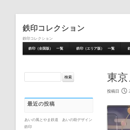
鉄印コレクション
鉄印コレクション
鉄印（全国版） 一覧
鉄印（エリア版） 一覧
東京
検
索:
投稿日
最近の投稿
あいの風とやま鉄道 あいの助デザイン
鉄印