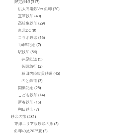
限定鉄印
(317)
桃太郎電鉄Ver.鉄印
(30)
直筆鉄印
(40)
高校生鉄印
(29)
東北DC
(9)
コラボ鉄印
(16)
1周年記念
(7)
駅鉄印
(56)
井原鉄道
(5)
智頭急行
(2)
秋田内陸縦貫鉄道
(45)
のと鉄道
(3)
開業記念
(28)
こども鉄印
(14)
新春鉄印
(16)
朔日鉄印
(7)
鉄印の旅
(231)
東海エリア版鉄印の旅
(3)
鉄印の旅2025夏
(3)