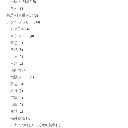
中国・四国
(13)
九州
(8)
観光列車乗車記
(5)
スタンプラリー
(38)
JR東日本
(4)
東京メトロ
(4)
東急
(1)
西武
(3)
京王
(1)
京急
(2)
小田急
(1)
大阪メトロ
(1)
阪急
(3)
阪神
(2)
京阪
(1)
山陽
(1)
西鉄
(2)
福井鉄道
(2)
トキてつ×ほくほく×大糸線
(2)