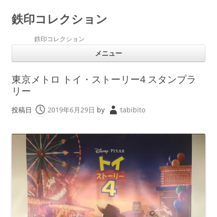
鉄印コレクション
鉄印コレクション
コ
メニュー
ン
テ
ン
ツ
東京メトロ トイ・ストーリー4 スタンプラ
へ
ス
リー
キ
ッ
プ
投稿日
2019年6月29日
by
tabibito