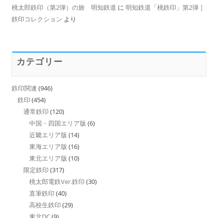
桃太郎鉄印（第2弾）の旅 明知鉄道
に
明知鉄道「桃鉄印」第2弾 |
鉄印コレクション
より
カテゴリー
鉄印関連
(946)
鉄印
(454)
通常鉄印
(120)
中国・四国エリア版
(6)
近畿エリア版
(14)
東海エリア版
(16)
東北エリア版
(10)
限定鉄印
(317)
桃太郎電鉄Ver.鉄印
(30)
直筆鉄印
(40)
高校生鉄印
(29)
東北DC
(9)