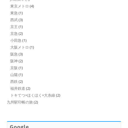
東京メトロ
(4)
東急
(1)
西武
(3)
京王
(1)
京急
(2)
小田急
(1)
大阪メトロ
(1)
阪急
(3)
阪神
(2)
京阪
(1)
山陽
(1)
西鉄
(2)
福井鉄道
(2)
トキてつ×ほくほく×大糸線
(2)
九州駅印帳の旅
(2)
Google