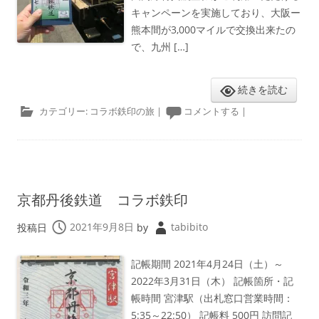
キャンペーンを実施しており、大阪ー
熊本間が3,000マイルで交換出来たの
で、九州 […]
続きを読む
カテゴリー:
コラボ鉄印の旅
|
コメントする
|
京都丹後鉄道 コラボ鉄印
投稿日
2021年9月8日
by
tabibito
記帳期間 2021年4月24日（土）～
2022年3月31日（木） 記帳箇所・記
帳時間 宮津駅（出札窓口営業時間：
5:35～22:50） 記帳料 500円 訪問記