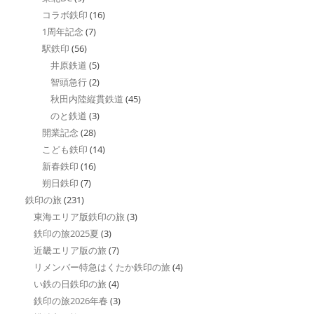
コラボ鉄印
(16)
1周年記念
(7)
駅鉄印
(56)
井原鉄道
(5)
智頭急行
(2)
秋田内陸縦貫鉄道
(45)
のと鉄道
(3)
開業記念
(28)
こども鉄印
(14)
新春鉄印
(16)
朔日鉄印
(7)
鉄印の旅
(231)
東海エリア版鉄印の旅
(3)
鉄印の旅2025夏
(3)
近畿エリア版の旅
(7)
リメンバー特急はくたか鉄印の旅
(4)
い鉄の日鉄印の旅
(4)
鉄印の旅2026年春
(3)