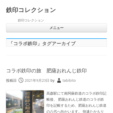
鉄印コレクション
鉄印コレクション
コ
メニュー
ン
テ
ン
ツ
へ
「
コラボ鉄印
」タグアーカイブ
ス
キ
ッ
プ
コラボ鉄印の旅 肥薩おれんじ鉄印
投稿日
2021年9月23日
by
tabibito
高森駅にて南阿蘇鉄道のコラボ鉄印記
帳後、 肥薩おれんじ鉄道のコラボ鉄
印を記帳するため、肥薩おれんじ鉄道
の八代へ向かいます。 快速たかもり