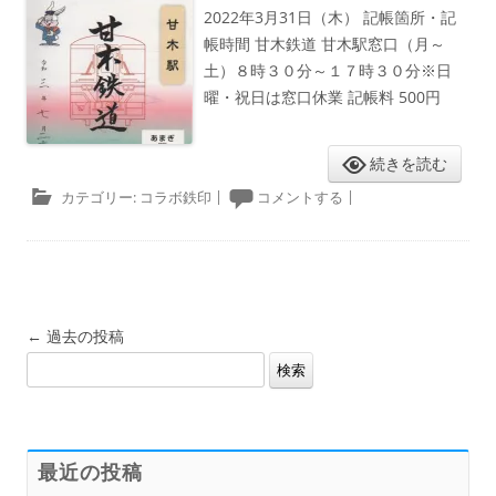
2022年3月31日（木） 記帳箇所・記
帳時間 甘木鉄道 甘木駅窓口（月～
土）８時３０分～１７時３０分※日
曜・祝日は窓口休業 記帳料 500円
続きを読む
カテゴリー:
コラボ鉄印
|
コメントする
|
投
←
過去の投稿
検
稿
索:
ナ
ビ
ゲ
最近の投稿
ー