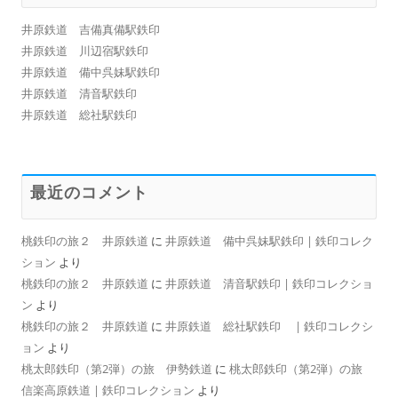
シ
井原鉄道 吉備真備駅鉄印
ョ
井原鉄道 川辺宿駅鉄印
ン
井原鉄道 備中呉妹駅鉄印
井原鉄道 清音駅鉄印
井原鉄道 総社駅鉄印
最近のコメント
桃鉄印の旅２ 井原鉄道
に
井原鉄道 備中呉妹駅鉄印 | 鉄印コレク
ション
より
桃鉄印の旅２ 井原鉄道
に
井原鉄道 清音駅鉄印 | 鉄印コレクショ
ン
より
桃鉄印の旅２ 井原鉄道
に
井原鉄道 総社駅鉄印 | 鉄印コレクシ
ョン
より
桃太郎鉄印（第2弾）の旅 伊勢鉄道
に
桃太郎鉄印（第2弾）の旅
信楽高原鉄道 | 鉄印コレクション
より