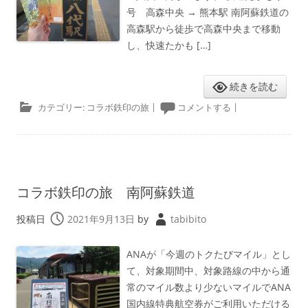
号 高森中央 → 熊本駅 南阿蘇鉄道の
高森駅から徒歩で高森中央まで移動
し、快速たかも […]
続きを読む
カテゴリー:
コラボ鉄印の旅
|
コメントする
|
コラボ鉄印の旅 南阿蘇鉄道
投稿日
2021年9月13日
by
tabibito
ANAが「今週のトクたびマイル」とし
て、対象期間中、対象路線の中から通
常のマイル数より少ないマイルでANA
国内線特典航空券がご利用いただける