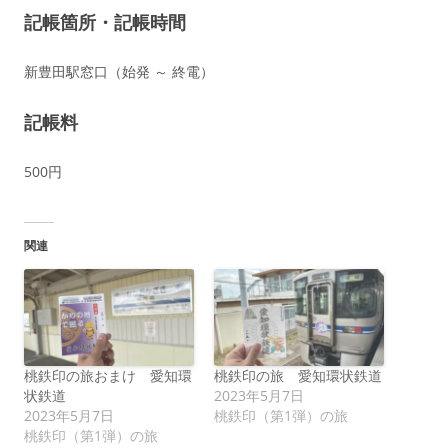
記帳箇所・記帳時間
新豊田駅窓口（始発 ～ 終電）
記帳料
500円
関連
桃鉄印の旅おまけ 愛知環
桃鉄印の旅 愛知環状鉄道
状鉄道
2023年5月7日
2023年5月7日
桃鉄印（第1弾）の旅
桃鉄印（第1弾）の旅