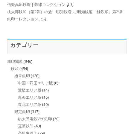
信楽高原鉄道 | 鉄印コレクション
より
桃太郎鉄印（第2弾）の旅 明知鉄道
に
明知鉄道「桃鉄印」第2弾 |
鉄印コレクション
より
カテゴリー
鉄印関連
(946)
鉄印
(454)
通常鉄印
(120)
中国・四国エリア版
(6)
近畿エリア版
(14)
東海エリア版
(16)
東北エリア版
(10)
限定鉄印
(317)
桃太郎電鉄Ver.鉄印
(30)
直筆鉄印
(40)
高校生鉄印
(29)