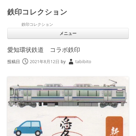
鉄印コレクション
鉄印コレクション
コ
メニュー
ン
テ
ン
ツ
愛知環状鉄道 コラボ鉄印
へ
ス
キ
投稿日
2021年8月12日
by
tabibito
ッ
プ