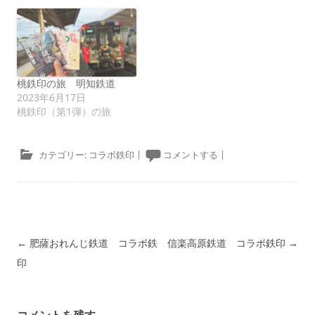
桃鉄印の旅 明知鉄道
2023年6月17日
桃鉄印（第1弾）の旅
カテゴリー:
コラボ鉄印
|
コメントする
|
投稿ナビゲーション
←
肥薩おれんじ鉄道 コラボ鉄
信楽高原鉄道 コラボ鉄印
→
印