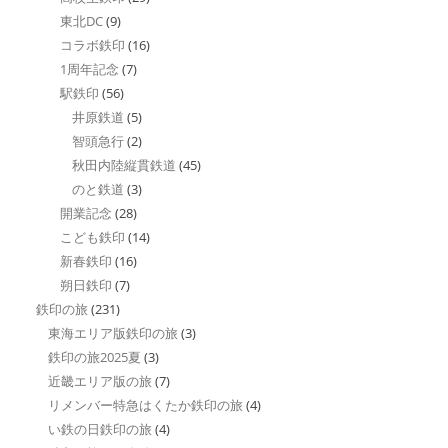
東北DC
(9)
コラボ鉄印
(16)
1周年記念
(7)
駅鉄印
(56)
井原鉄道
(5)
智頭急行
(2)
秋田内陸縦貫鉄道
(45)
のと鉄道
(3)
開業記念
(28)
こども鉄印
(14)
新春鉄印
(16)
朔日鉄印
(7)
鉄印の旅
(231)
東海エリア版鉄印の旅
(3)
鉄印の旅2025夏
(3)
近畿エリア版の旅
(7)
リメンバー特急はくたか鉄印の旅
(4)
い鉄の日鉄印の旅
(4)