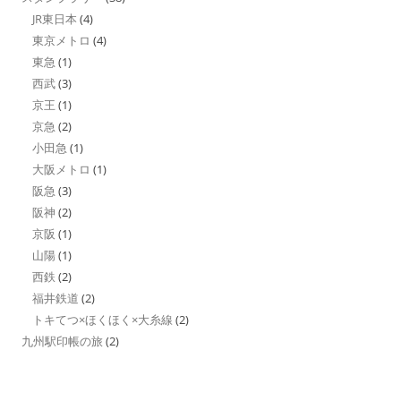
JR東日本
(4)
東京メトロ
(4)
東急
(1)
西武
(3)
京王
(1)
京急
(2)
小田急
(1)
大阪メトロ
(1)
阪急
(3)
阪神
(2)
京阪
(1)
山陽
(1)
西鉄
(2)
福井鉄道
(2)
トキてつ×ほくほく×大糸線
(2)
九州駅印帳の旅
(2)