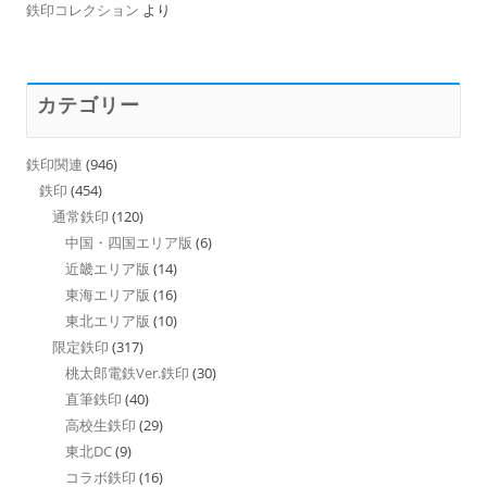
鉄印コレクション
より
カテゴリー
鉄印関連
(946)
鉄印
(454)
通常鉄印
(120)
中国・四国エリア版
(6)
近畿エリア版
(14)
東海エリア版
(16)
東北エリア版
(10)
限定鉄印
(317)
桃太郎電鉄Ver.鉄印
(30)
直筆鉄印
(40)
高校生鉄印
(29)
東北DC
(9)
コラボ鉄印
(16)