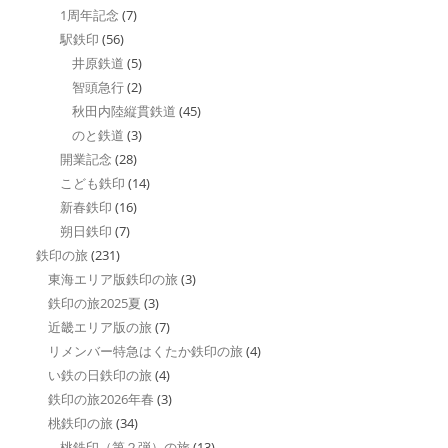
1周年記念
(7)
駅鉄印
(56)
井原鉄道
(5)
智頭急行
(2)
秋田内陸縦貫鉄道
(45)
のと鉄道
(3)
開業記念
(28)
こども鉄印
(14)
新春鉄印
(16)
朔日鉄印
(7)
鉄印の旅
(231)
東海エリア版鉄印の旅
(3)
鉄印の旅2025夏
(3)
近畿エリア版の旅
(7)
リメンバー特急はくたか鉄印の旅
(4)
い鉄の日鉄印の旅
(4)
鉄印の旅2026年春
(3)
桃鉄印の旅
(34)
桃鉄印（第２弾）の旅
(13)