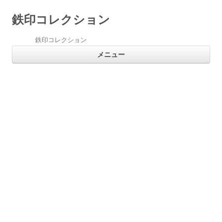
鉄印コレクション
鉄印コレクション
コ
メニュー
ン
テ
ン
ツ
へ
ス
キ
ッ
プ