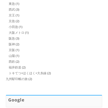
東急
(1)
西武
(3)
京王
(1)
京急
(2)
小田急
(1)
大阪メトロ
(1)
阪急
(3)
阪神
(2)
京阪
(1)
山陽
(1)
西鉄
(2)
福井鉄道
(2)
トキてつ×ほくほく×大糸線
(2)
九州駅印帳の旅
(2)
Google