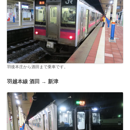
羽後本庄から酒田まで乗車です。
羽越本線 酒田 → 新津