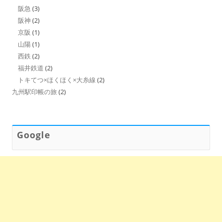
阪急
(3)
阪神
(2)
京阪
(1)
山陽
(1)
西鉄
(2)
福井鉄道
(2)
トキてつ×ほくほく×大糸線
(2)
九州駅印帳の旅
(2)
Google