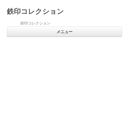
鉄印コレクション
鉄印コレクション
コ
メニュー
ン
テ
ン
ツ
へ
ス
キ
ッ
プ