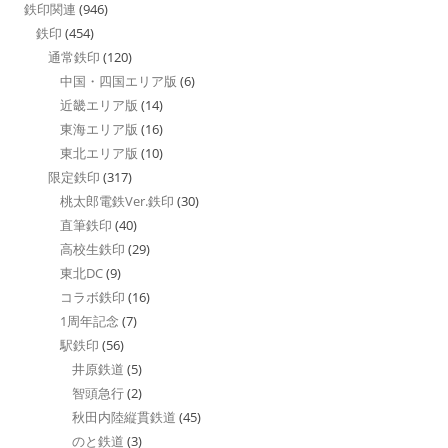
鉄印関連
(946)
鉄印
(454)
通常鉄印
(120)
中国・四国エリア版
(6)
近畿エリア版
(14)
東海エリア版
(16)
東北エリア版
(10)
限定鉄印
(317)
桃太郎電鉄Ver.鉄印
(30)
直筆鉄印
(40)
高校生鉄印
(29)
東北DC
(9)
コラボ鉄印
(16)
1周年記念
(7)
駅鉄印
(56)
井原鉄道
(5)
智頭急行
(2)
秋田内陸縦貫鉄道
(45)
のと鉄道
(3)