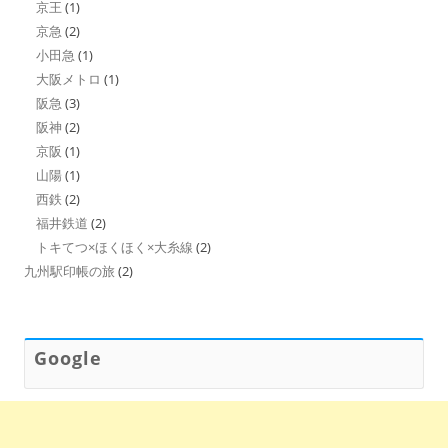
京王
(1)
京急
(2)
小田急
(1)
大阪メトロ
(1)
阪急
(3)
阪神
(2)
京阪
(1)
山陽
(1)
西鉄
(2)
福井鉄道
(2)
トキてつ×ほくほく×大糸線
(2)
九州駅印帳の旅
(2)
Google