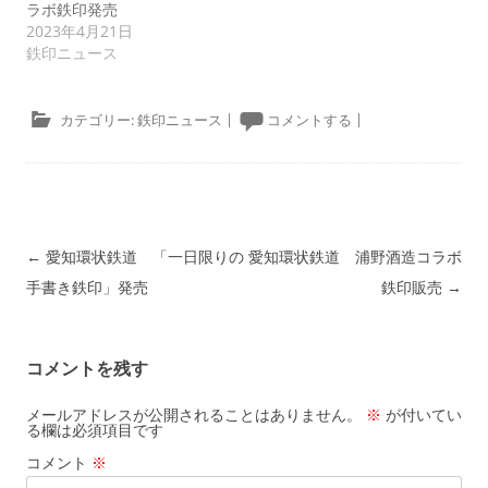
ラボ鉄印発売
2023年4月21日
鉄印ニュース
カテゴリー:
鉄印ニュース
|
コメントする
|
投稿ナビゲーション
←
愛知環状鉄道 「一日限りの
愛知環状鉄道 浦野酒造コラボ
手書き鉄印」発売
鉄印販売
→
コメントを残す
メールアドレスが公開されることはありません。
※
が付いてい
る欄は必須項目です
コメント
※