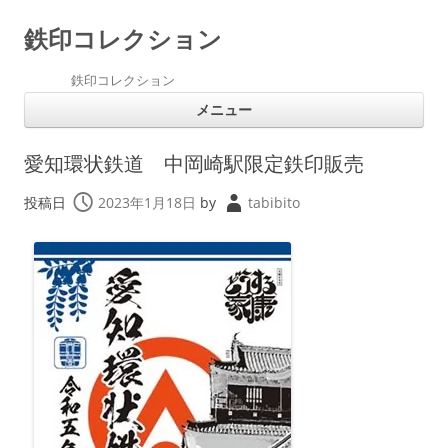
鉄印コレクション
鉄印コレクション
コ
メニュー
ン
テ
ン
ツ
愛知環状鉄道 中岡崎駅限定鉄印販売
へ
ス
キ
投稿日
2023年1月18日
by
tabibito
ッ
プ