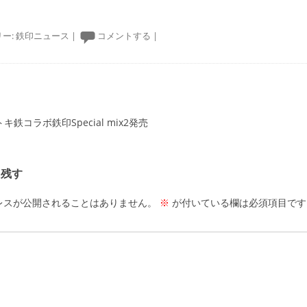
ー:
鉄印ニュース
|
コメントする
|
ーション
トキ鉄コラボ鉄印Special mix2発売
を残す
レスが公開されることはありません。
※
が付いている欄は必須項目です