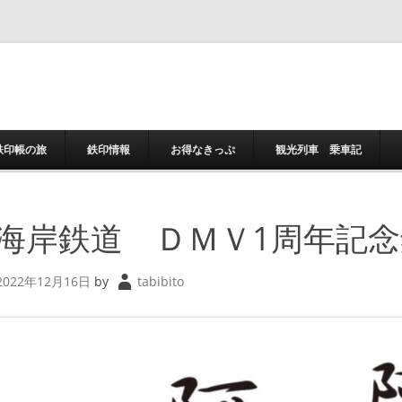
コンテンツへスキ
鉄印帳の旅
鉄印情報
お得なきっぷ
観光列車 乗車記
海岸鉄道 ＤＭＶ1周年記
2022年12月16日
by
tabibito