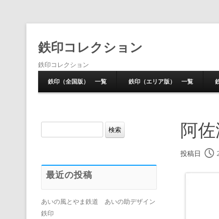
鉄印コレクション
鉄印コレクション
鉄印（全国版） 一覧
鉄印（エリア版） 一覧
阿佐
検
索:
投稿日
最近の投稿
あいの風とやま鉄道 あいの助デザイン
鉄印