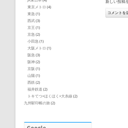
JR東日本
(4)
新しい投稿
東京メトロ
(4)
東急
(1)
西武
(3)
京王
(1)
京急
(2)
小田急
(1)
大阪メトロ
(1)
阪急
(3)
阪神
(2)
京阪
(1)
山陽
(1)
西鉄
(2)
福井鉄道
(2)
トキてつ×ほくほく×大糸線
(2)
九州駅印帳の旅
(2)
Google