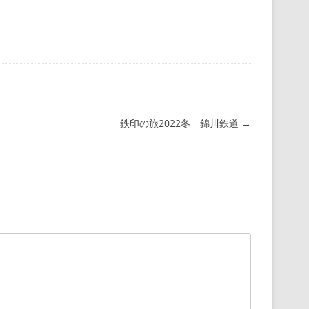
鉄印の旅2022冬 錦川鉄道
→