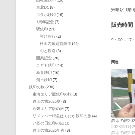
高校生鉄印
(29)
東北DC
(9)
宍喰駅 1階
コラボ鉄印
(16)
1周年記念
(7)
販売時間
駅鉄印
(51)
智頭急行
(2)
9：00～17：
秋田内陸縦貫鉄道
(45)
のと鉄道
(3)
開業記念
(28)
関連
こども鉄印
(14)
新春鉄印
(16)
朔日鉄印
(7)
鉄印の旅
(230)
東海エリア版鉄印の旅
(3)
鉄印の旅2025夏
(3)
近畿エリア版の旅
(7)
リメンバー特急はくたか鉄印の旅
(4)
鉄印の旅20
い鉄の日鉄印の旅
(3)
2023年1月2
鉄印の旅2026年春
(3)
鉄印の旅20