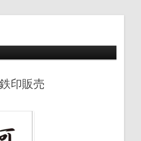
ップ
念鉄印販売