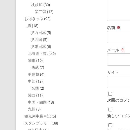
桃鉄印
(30)
第二弾
(13)
お得きっぷ
(92)
JR
(18)
名前
※
JR西日本
(5)
JR四国
(5)
JR東日本
(6)
メール
※
北海道・東北
(5)
関東
(19)
西武
(7)
サイト
甲信越
(4)
中部
(13)
名鉄
(2)
関西
(11)
次回のコメ
中国・四国
(13)
九州
(8)
新しいコメ
観光列車乗車記
(5)
スタンプラリー
(38)