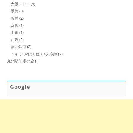
大阪メトロ
(1)
阪急
(3)
阪神
(2)
京阪
(1)
山陽
(1)
西鉄
(2)
福井鉄道
(2)
トキてつ×ほくほく×大糸線
(2)
九州駅印帳の旅
(2)
Google