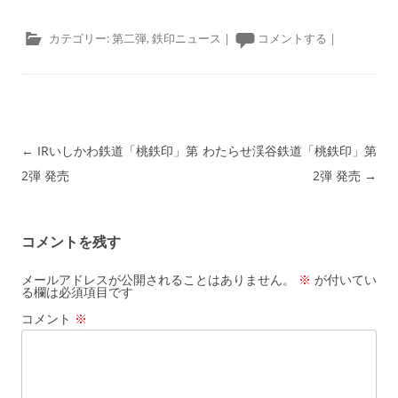
カテゴリー:
第二弾
,
鉄印ニュース
|
コメントする
|
投稿ナビゲーション
←
IRいしかわ鉄道「桃鉄印」第
わたらせ渓谷鉄道「桃鉄印」第
2弾 発売
2弾 発売
→
コメントを残す
メールアドレスが公開されることはありません。
※
が付いてい
る欄は必須項目です
コメント
※