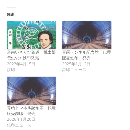
関連
道南いさりび鉄道 桃太郎
青函トンネル記念館 代理
電鉄Ver.鉄印発売
販売鉄印 発売
2023年4月15日
2025年1月12日
鉄印
鉄印ニュース
青函トンネル記念館 代理
販売鉄印 発売
2026年1月20日
鉄印ニュース