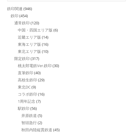
鉄印関連
(946)
鉄印
(454)
通常鉄印
(120)
中国・四国エリア版
(6)
近畿エリア版
(14)
東海エリア版
(16)
東北エリア版
(10)
限定鉄印
(317)
桃太郎電鉄Ver.鉄印
(30)
直筆鉄印
(40)
高校生鉄印
(29)
東北DC
(9)
コラボ鉄印
(16)
1周年記念
(7)
駅鉄印
(56)
井原鉄道
(5)
智頭急行
(2)
秋田内陸縦貫鉄道
(45)