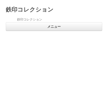
鉄印コレクション
鉄印コレクション
コ
メニュー
ン
テ
ン
ツ
へ
ス
キ
ッ
プ