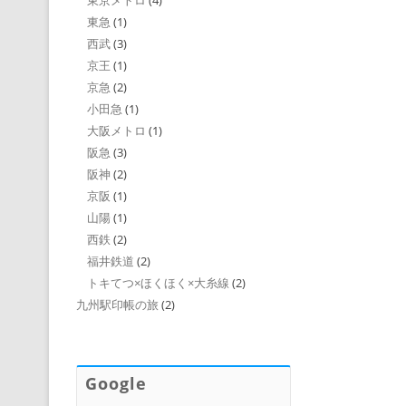
東京メトロ
(4)
東急
(1)
西武
(3)
京王
(1)
京急
(2)
小田急
(1)
大阪メトロ
(1)
阪急
(3)
阪神
(2)
京阪
(1)
山陽
(1)
西鉄
(2)
福井鉄道
(2)
トキてつ×ほくほく×大糸線
(2)
九州駅印帳の旅
(2)
Google