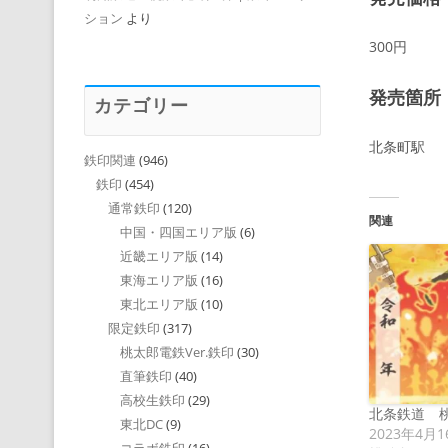
ション
より
300円
発売箇所
カテゴリー
北条町駅
鉄印関連
(946)
鉄印
(454)
通常鉄印
(120)
関連
中国・四国エリア版
(6)
近畿エリア版
(14)
東海エリア版
(16)
東北エリア版
(10)
限定鉄印
(317)
桃太郎電鉄Ver.鉄印
(30)
直筆鉄印
(40)
高校生鉄印
(29)
北条鉄道 桃
東北DC
(9)
2023年4月1