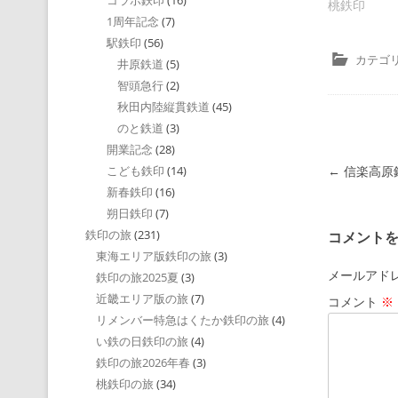
コラボ鉄印
(16)
桃鉄印
1周年記念
(7)
駅鉄印
(56)
カテゴリ
井原鉄道
(5)
智頭急行
(2)
秋田内陸縦貫鉄道
(45)
のと鉄道
(3)
開業記念
(28)
投稿ナビゲ
←
信楽高原
こども鉄印
(14)
新春鉄印
(16)
朔日鉄印
(7)
鉄印の旅
(231)
コメント
東海エリア版鉄印の旅
(3)
メールアド
鉄印の旅2025夏
(3)
近畿エリア版の旅
(7)
コメント
※
リメンバー特急はくたか鉄印の旅
(4)
い鉄の日鉄印の旅
(4)
鉄印の旅2026年春
(3)
桃鉄印の旅
(34)