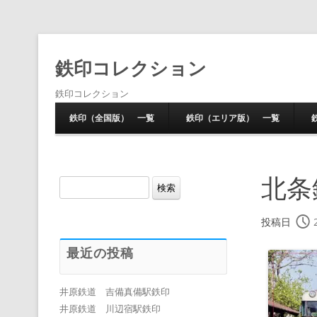
鉄印コレクション
鉄印コレクション
鉄印（全国版） 一覧
鉄印（エリア版） 一覧
北条
検
索:
投稿日
最近の投稿
井原鉄道 吉備真備駅鉄印
井原鉄道 川辺宿駅鉄印