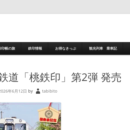
コンテンツへスキ
鉄印帳の旅
鉄印情報
お得なきっぷ
観光列車 乗車記
鉄道「桃鉄印」第2弾 発売
2026年6月12日
by
tabibito