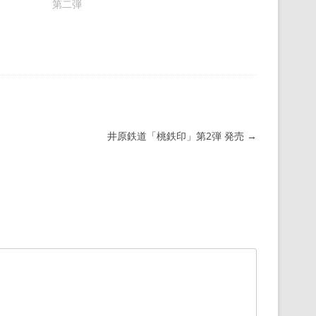
第二弾
井原鉄道「桃鉄印」第2弾 発売
→