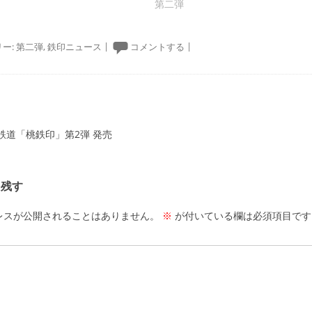
第二弾
ー:
第二弾
,
鉄印ニュース
|
コメントする
|
ーション
鉄道「桃鉄印」第2弾 発売
を残す
レスが公開されることはありません。
※
が付いている欄は必須項目です