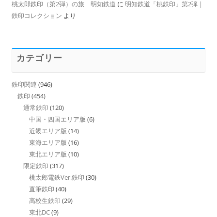
桃太郎鉄印（第2弾）の旅 明知鉄道
に
明知鉄道「桃鉄印」第2弾 |
鉄印コレクション
より
カテゴリー
鉄印関連
(946)
鉄印
(454)
通常鉄印
(120)
中国・四国エリア版
(6)
近畿エリア版
(14)
東海エリア版
(16)
東北エリア版
(10)
限定鉄印
(317)
桃太郎電鉄Ver.鉄印
(30)
直筆鉄印
(40)
高校生鉄印
(29)
東北DC
(9)