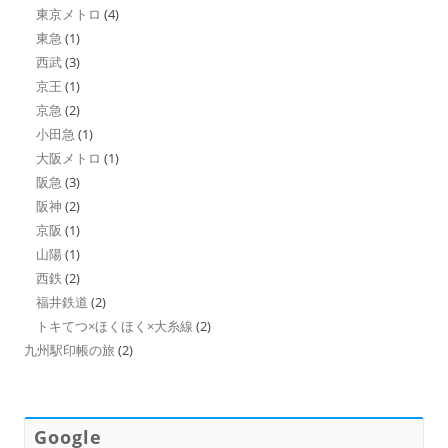
東京メトロ
(4)
東急
(1)
西武
(3)
京王
(1)
京急
(2)
小田急
(1)
大阪メトロ
(1)
阪急
(3)
阪神
(2)
京阪
(1)
山陽
(1)
西鉄
(2)
福井鉄道
(2)
トキてつ×ほくほく×大糸線
(2)
九州駅印帳の旅
(2)
Google