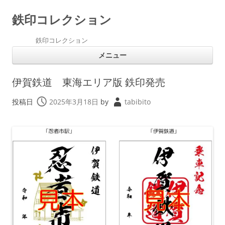
鉄印コレクション
鉄印コレクション
コ
メニュー
ン
テ
ン
ツ
伊賀鉄道 東海エリア版 鉄印発売
へ
ス
キ
投稿日
2025年3月18日
by
tabibito
ッ
プ