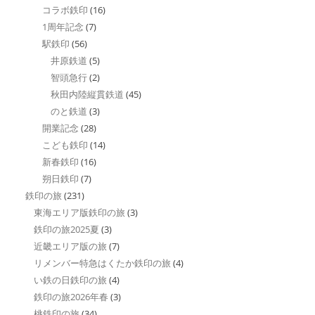
コラボ鉄印
(16)
1周年記念
(7)
駅鉄印
(56)
井原鉄道
(5)
智頭急行
(2)
秋田内陸縦貫鉄道
(45)
のと鉄道
(3)
開業記念
(28)
こども鉄印
(14)
新春鉄印
(16)
朔日鉄印
(7)
鉄印の旅
(231)
東海エリア版鉄印の旅
(3)
鉄印の旅2025夏
(3)
近畿エリア版の旅
(7)
リメンバー特急はくたか鉄印の旅
(4)
い鉄の日鉄印の旅
(4)
鉄印の旅2026年春
(3)
桃鉄印の旅
(34)