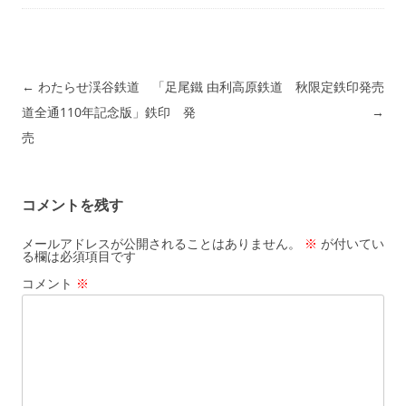
投稿ナビゲーション
←
わたらせ渓谷鉄道 「足尾鐵
由利高原鉄道 秋限定鉄印発売
道全通110年記念版」鉄印 発
→
売
コメントを残す
メールアドレスが公開されることはありません。
※
が付いてい
る欄は必須項目です
コメント
※