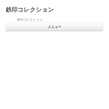
鉄印コレクション
鉄印コレクション
コ
メニュー
ン
テ
ン
ツ
へ
ス
キ
ッ
プ