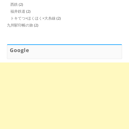
西鉄
(2)
福井鉄道
(2)
トキてつ×ほくほく×大糸線
(2)
九州駅印帳の旅
(2)
Google