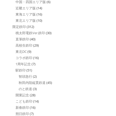
中国・四国エリア版
(6)
近畿エリア版
(14)
東海エリア版
(16)
東北エリア版
(10)
限定鉄印
(312)
桃太郎電鉄Ver.鉄印
(30)
直筆鉄印
(40)
高校生鉄印
(29)
東北DC
(9)
コラボ鉄印
(16)
1周年記念
(7)
駅鉄印
(51)
智頭急行
(2)
秋田内陸縦貫鉄道
(45)
のと鉄道
(3)
開業記念
(28)
こども鉄印
(14)
新春鉄印
(16)
朔日鉄印
(7)