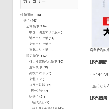
カテゴリー
鉄印関連
(940)
鉄印
(449)
通常鉄印
(120)
中国・四国エリア版
(6)
近畿エリア版
(14)
東海エリア版
(16)
鹿島臨海鉄道
東北エリア版
(10)
限定鉄印
(312)
販売期間
桃太郎電鉄Ver.鉄印
(30)
直筆鉄印
(40)
高校生鉄印
(29)
2024年12
東北DC
(9)
コラボ鉄印
(16)
（無くなり
1周年記念
(7)
駅鉄印
(51)
販売箇所
智頭急行
(2)
秋田内陸縦貫鉄道
(45)