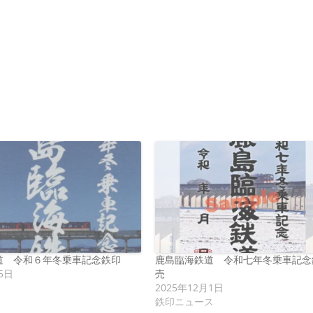
道 令和６年冬乗車記念鉄印
鹿島臨海鉄道 令和七年冬乗車記念
5日
売
2025年12月1日
鉄印ニュース