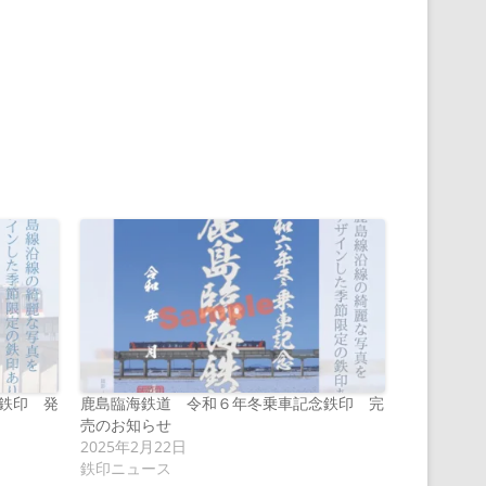
鉄印 発
鹿島臨海鉄道 令和６年冬乗車記念鉄印 完
売のお知らせ
2025年2月22日
鉄印ニュース