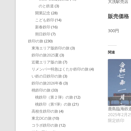
大洗駅売店
のと鉄道
(3)
開業記念
(28)
販売価格
こども鉄印
(14)
新春鉄印
(16)
300円
朔日鉄印
(7)
鉄印の旅
(230)
東海エリア版鉄印の旅
(3)
関連
鉄印の旅2025夏
(3)
近畿エリア版の旅
(7)
リメンバー特急はくたか鉄印の旅
(4)
い鉄の日鉄印の旅
(3)
鉄印の旅2026年春
(3)
桃鉄印の旅
(33)
桃鉄印（第２弾）の旅
(12)
桃鉄印（第1弾）の旅
(21)
鹿島臨海鉄
高校生鉄印の旅
(4)
2025年2月2
東北DCの旅
(10)
限定鉄印
コラボ鉄印の旅
(12)