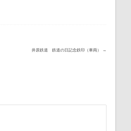
井原鉄道 鉄道の日記念鉄印（車両）
→