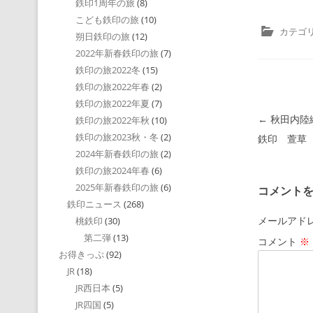
鉄印1周年の旅
(8)
こども鉄印の旅
(10)
カテゴリ
朔日鉄印の旅
(12)
2022年新春鉄印の旅
(7)
鉄印の旅2022冬
(15)
鉄印の旅2022年春
(2)
鉄印の旅2022年夏
(7)
投稿ナビゲ
←
秋田内陸
鉄印の旅2022年秋
(10)
鉄印の旅2023秋・冬
(2)
鉄印 萱草
2024年新春鉄印の旅
(2)
鉄印の旅2024年春
(6)
2025年新春鉄印の旅
(6)
コメント
鉄印ニュース
(268)
メールアド
桃鉄印
(30)
第二弾
(13)
コメント
※
お得きっぷ
(92)
JR
(18)
JR西日本
(5)
JR四国
(5)