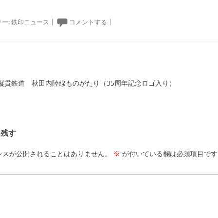
ー:
鉄印ニュース
|
コメントする
|
ーション
縦貫鉄道 秋田内陸線ものがたり（35周年記念ロゴ入り）
を残す
レスが公開されることはありません。
※
が付いている欄は必須項目です