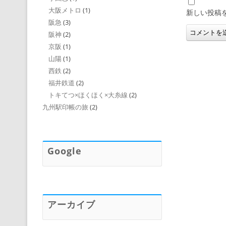
大阪メトロ
(1)
新しい投稿
阪急
(3)
阪神
(2)
京阪
(1)
山陽
(1)
西鉄
(2)
福井鉄道
(2)
トキてつ×ほくほく×大糸線
(2)
九州駅印帳の旅
(2)
Google
アーカイブ