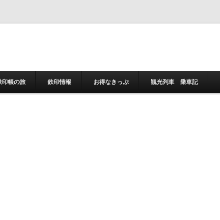
コンテンツへスキ
鉄印帳の旅
鉄印情報
お得なきっぷ
観光列車 乗車記