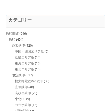
カテゴリー
鉄印関連
(946)
鉄印
(454)
通常鉄印
(120)
中国・四国エリア版
(6)
近畿エリア版
(14)
東海エリア版
(16)
東北エリア版
(10)
限定鉄印
(317)
桃太郎電鉄Ver.鉄印
(30)
直筆鉄印
(40)
高校生鉄印
(29)
東北DC
(9)
コラボ鉄印
(16)
1周年記念
(7)