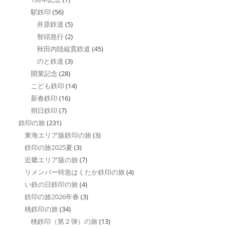
駅鉄印
(56)
井原鉄道
(5)
智頭急行
(2)
秋田内陸縦貫鉄道
(45)
のと鉄道
(3)
開業記念
(28)
こども鉄印
(14)
新春鉄印
(16)
朔日鉄印
(7)
鉄印の旅
(231)
東海エリア版鉄印の旅
(3)
鉄印の旅2025夏
(3)
近畿エリア版の旅
(7)
リメンバー特急はくたか鉄印の旅
(4)
い鉄の日鉄印の旅
(4)
鉄印の旅2026年春
(3)
桃鉄印の旅
(34)
桃鉄印（第２弾）の旅
(13)