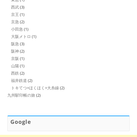
西武
(3)
京王
(1)
京急
(2)
小田急
(1)
大阪メトロ
(1)
阪急
(3)
阪神
(2)
京阪
(1)
山陽
(1)
西鉄
(2)
福井鉄道
(2)
トキてつ×ほくほく×大糸線
(2)
九州駅印帳の旅
(2)
Google