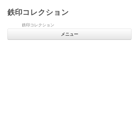
鉄印コレクション
鉄印コレクション
コ
メニュー
ン
テ
ン
ツ
へ
ス
キ
ッ
プ