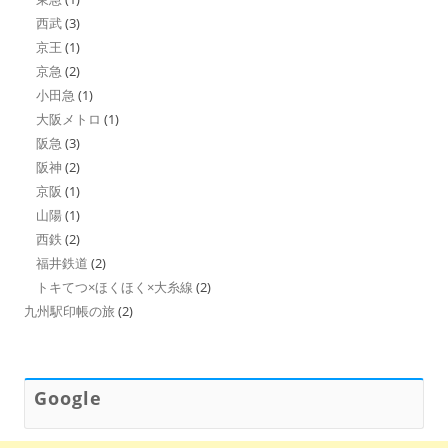
西武
(3)
京王
(1)
京急
(2)
小田急
(1)
大阪メトロ
(1)
阪急
(3)
阪神
(2)
京阪
(1)
山陽
(1)
西鉄
(2)
福井鉄道
(2)
トキてつ×ほくほく×大糸線
(2)
九州駅印帳の旅
(2)
Google