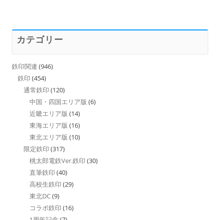
カテゴリー
鉄印関連
(946)
鉄印
(454)
通常鉄印
(120)
中国・四国エリア版
(6)
近畿エリア版
(14)
東海エリア版
(16)
東北エリア版
(10)
限定鉄印
(317)
桃太郎電鉄Ver.鉄印
(30)
直筆鉄印
(40)
高校生鉄印
(29)
東北DC
(9)
コラボ鉄印
(16)
1周年記念
(7)