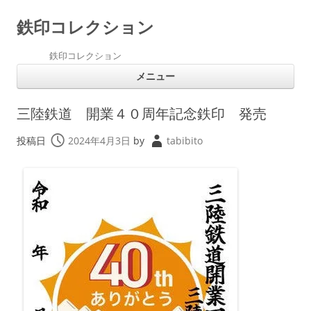
鉄印コレクション
鉄印コレクション
コ
メニュー
ン
テ
ン
ツ
三陸鉄道 開業４０周年記念鉄印 発売
へ
ス
キ
投稿日
2024年4月3日
by
tabibito
ッ
プ