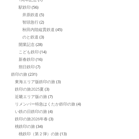
駅鉄印
(56)
井原鉄道
(5)
智頭急行
(2)
秋田内陸縦貫鉄道
(45)
のと鉄道
(3)
開業記念
(28)
こども鉄印
(14)
新春鉄印
(16)
朔日鉄印
(7)
鉄印の旅
(231)
東海エリア版鉄印の旅
(3)
鉄印の旅2025夏
(3)
近畿エリア版の旅
(7)
リメンバー特急はくたか鉄印の旅
(4)
い鉄の日鉄印の旅
(4)
鉄印の旅2026年春
(3)
桃鉄印の旅
(34)
桃鉄印（第２弾）の旅
(13)