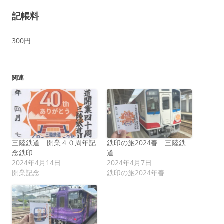
記帳料
300円
関連
三陸鉄道 開業４０周年記
鉄印の旅2024春 三陸鉄
念鉄印
道
2024年4月14日
2024年4月7日
開業記念
鉄印の旅2024年春