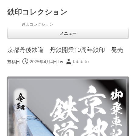
鉄印コレクション
鉄印コレクション
コ
メニュー
ン
テ
ン
ツ
京都丹後鉄道 丹鉄開業10周年鉄印 発売
へ
ス
キ
投稿日
2025年4月4日
by
tabibito
ッ
プ