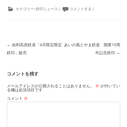
カテゴリー:
鉄印ニュース
|
コメントする
|
投稿ナビゲーション
←
由利高原鉄道「4月限定限定
あいの風とやま鉄道 開業10周
鉄印」販売
年記念鉄印
→
コメントを残す
メールアドレスが公開されることはありません。
※
が付いてい
る欄は必須項目です
コメント
※