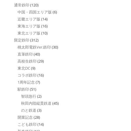
通常鉄印
(120)
中国・四国エリア版
(6)
近畿エリア版
(14)
東海エリア版
(16)
東北エリア版
(10)
限定鉄印
(312)
桃太郎電鉄Ver.鉄印
(30)
直筆鉄印
(40)
高校生鉄印
(29)
東北DC
(9)
コラボ鉄印
(16)
1周年記念
(7)
駅鉄印
(51)
智頭急行
(2)
秋田内陸縦貫鉄道
(45)
のと鉄道
(3)
開業記念
(28)
こども鉄印
(14)