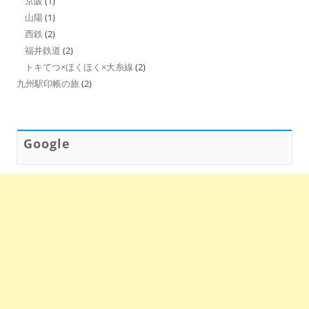
京阪
(1)
山陽
(1)
西鉄
(2)
福井鉄道
(2)
トキてつ×ほくほく×大糸線
(2)
九州駅印帳の旅
(2)
Google