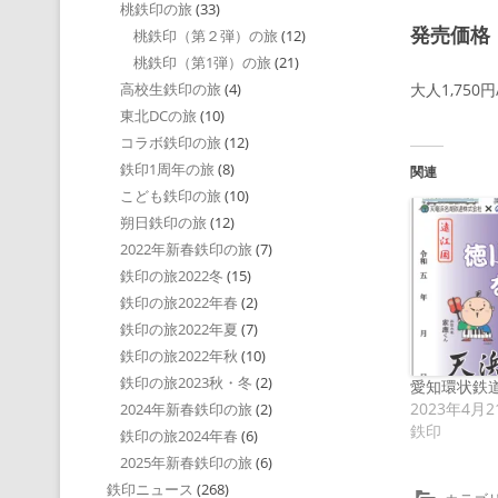
桃鉄印の旅
(33)
発売価格
桃鉄印（第２弾）の旅
(12)
桃鉄印（第1弾）の旅
(21)
大人1,75
高校生鉄印の旅
(4)
東北DCの旅
(10)
コラボ鉄印の旅
(12)
鉄印1周年の旅
(8)
関連
こども鉄印の旅
(10)
朔日鉄印の旅
(12)
2022年新春鉄印の旅
(7)
鉄印の旅2022冬
(15)
鉄印の旅2022年春
(2)
鉄印の旅2022年夏
(7)
鉄印の旅2022年秋
(10)
鉄印の旅2023秋・冬
(2)
愛知環状鉄
2023年4月2
2024年新春鉄印の旅
(2)
鉄印
鉄印の旅2024年春
(6)
2025年新春鉄印の旅
(6)
鉄印ニュース
(268)