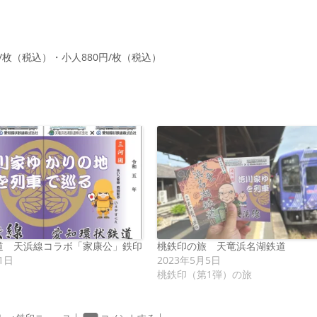
0円/枚（税込）・小人880円/枚（税込）
道 天浜線コラボ「家康公」鉄印
桃鉄印の旅 天竜浜名湖鉄道
1日
2023年5月5日
桃鉄印（第1弾）の旅