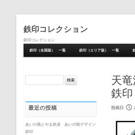
鉄印コレクション
鉄印コレクション
鉄印（全国版） 一覧
鉄印（エリア版） 一覧
天竜
検
索:
鉄印
最近の投稿
投稿日
あいの風とやま鉄道 あいの助デザイン
鉄印