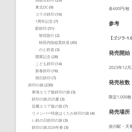
高校生鉄印
(29)
東北DC
(9)
各600円/
コラボ鉄印
(16)
1周年記念
(7)
参考
駅鉄印
(51)
智頭急行
(2)
【ゴジラ-1
秋田内陸縦貫鉄道
(45)
のと鉄道
(3)
発売開始
開業記念
(28)
こども鉄印
(14)
2023年12
新春鉄印
(16)
朔日鉄印
(7)
発売枚数
鉄印の旅
(230)
東海エリア版鉄印の旅
(3)
限定1,00
鉄印の旅2025夏
(3)
近畿エリア版の旅
(7)
発売場所
リメンバー特急はくたか鉄印の旅
(4)
い鉄の日鉄印の旅
(3)
掛川駅・天
鉄印の旅2026年春
(3)