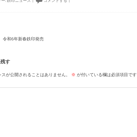
ー:
鉄印ニュース
|
コメントする
|
ーション
 令和6年新春鉄印発売
を残す
レスが公開されることはありません。
※
が付いている欄は必須項目です