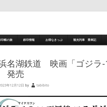
コンテンツへスキ
鉄印帳の旅
鉄印情報
お得なきっぷ
観光列車 乗車記
浜名湖鉄道 映画「ゴジラ-1
 発売
2023年12月12日
by
tabibito