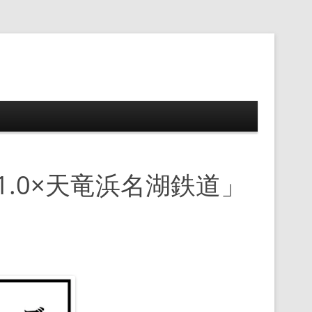
ップ
.0×天竜浜名湖鉄道」