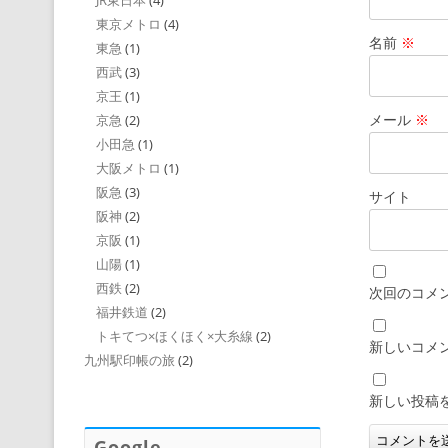
JR東日本
(4)
東京メトロ
(4)
名前
※
東急
(1)
西武
(3)
京王
(1)
メール
※
京急
(2)
小田急
(1)
大阪メトロ
(1)
阪急
(3)
サイト
阪神
(2)
京阪
(1)
山陽
(1)
西鉄
(2)
次回のコメ
福井鉄道
(2)
トキてつ×ほくほく×大糸線
(2)
新しいコメ
九州駅印帳の旅
(2)
新しい投稿
Google