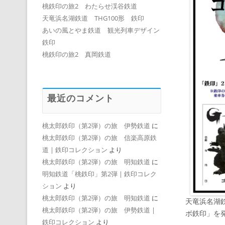
桃鉄印の旅2 わたらせ渓谷鉄道
天竜浜名湖鉄道 THG100形 鉄印
あいの風とやま鉄道 観光列車デザイン
鉄印
桃鉄印の旅2 真岡鉄道
最近のコメント
桃太郎鉄印（第2弾）の旅 伊勢鉄道
に
桃太郎鉄印（第2弾）の旅 信楽高原鉄
道 | 鉄印コレクション
より
桃太郎鉄印（第2弾）の旅 明知鉄道
に
明知鉄道「桃鉄印」第2弾 | 鉄印コレク
ション
より
桃太郎鉄印（第2弾）の旅 明知鉄道
に
天竜浜名湖
桃太郎鉄印（第2弾）の旅 伊勢鉄道 |
ボ鉄印」を
鉄印コレクション
より