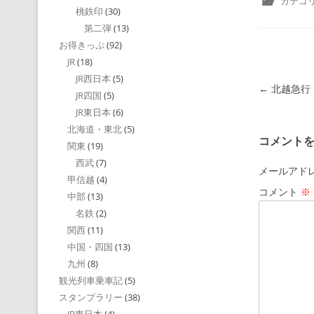
カテゴリ
桃鉄印
(30)
第二弾
(13)
お得きっぷ
(92)
JR
(18)
JR西日本
(5)
投稿ナビゲ
←
北越急行
JR四国
(5)
JR東日本
(6)
北海道・東北
(5)
コメント
関東
(19)
西武
(7)
メールアド
甲信越
(4)
コメント
※
中部
(13)
名鉄
(2)
関西
(11)
中国・四国
(13)
九州
(8)
観光列車乗車記
(5)
スタンプラリー
(38)