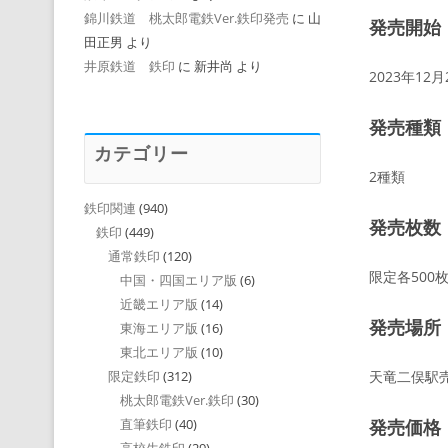
錦川鉄道 桃太郎電鉄Ver.鉄印発売
に
山
発売開始
田正男
より
井原鉄道 鉄印
に
新井尚
より
2023年12
発売種類
カテゴリー
2種類
鉄印関連
(940)
発売枚数
鉄印
(449)
通常鉄印
(120)
限定各500
中国・四国エリア版
(6)
近畿エリア版
(14)
発売場所
東海エリア版
(16)
東北エリア版
(10)
天竜二俣駅
限定鉄印
(312)
桃太郎電鉄Ver.鉄印
(30)
発売価格
直筆鉄印
(40)