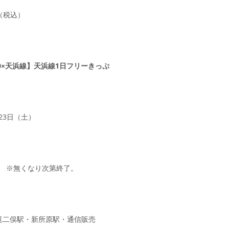
枚（税込）
.0×天浜線】天浜線1日フリーきっぷ
月23日（土）
0枚 ※無くなり次第終了。
竜二俣駅・新所原駅・通信販売