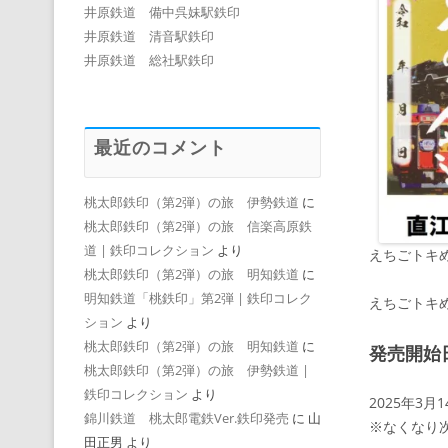
井原鉄道 備中呉妹駅鉄印
井原鉄道 清音駅鉄印
井原鉄道 総社駅鉄印
最近のコメント
桃太郎鉄印（第2弾）の旅 伊勢鉄道
に
桃太郎鉄印（第2弾）の旅 信楽高原鉄
道 | 鉄印コレクション
より
えちごトキめ
桃太郎鉄印（第2弾）の旅 明知鉄道
に
明知鉄道「桃鉄印」第2弾 | 鉄印コレク
えちごトキ
ション
より
桃太郎鉄印（第2弾）の旅 明知鉄道
に
発売開始
桃太郎鉄印（第2弾）の旅 伊勢鉄道 |
鉄印コレクション
より
2025年3
錦川鉄道 桃太郎電鉄Ver.鉄印発売
に
山
※なくなり
田正男
より