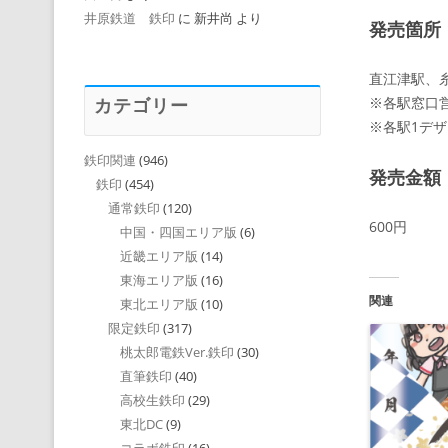
井原鉄道 鉄印
に
新井尚
より
発売箇所
直江津駅、
※各駅窓口
カテゴリー
※各駅1デ
鉄印関連
(946)
発売金額
鉄印
(454)
通常鉄印
(120)
600円
中国・四国エリア版
(6)
近畿エリア版
(14)
東海エリア版
(16)
関連
東北エリア版
(10)
限定鉄印
(317)
桃太郎電鉄Ver.鉄印
(30)
直筆鉄印
(40)
高校生鉄印
(29)
東北DC
(9)