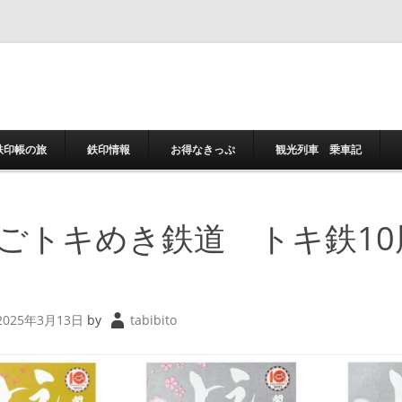
コンテンツへスキ
鉄印帳の旅
鉄印情報
お得なきっぷ
観光列車 乗車記
ごトキめき鉄道 トキ鉄1
2025年3月13日
by
tabibito