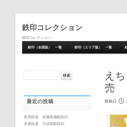
鉄印コレクション
鉄印コレクション
鉄印（全国版） 一覧
鉄印（エリア版） 一覧
えち
検
索:
売
最近の投稿
投稿日
井原鉄道 吉備真備駅鉄印
井原鉄道 川辺宿駅鉄印