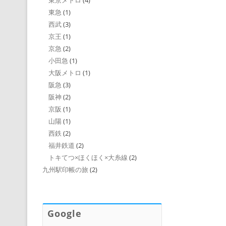
東京メトロ
(4)
東急
(1)
西武
(3)
京王
(1)
京急
(2)
小田急
(1)
大阪メトロ
(1)
阪急
(3)
阪神
(2)
京阪
(1)
山陽
(1)
西鉄
(2)
福井鉄道
(2)
トキてつ×ほくほく×大糸線
(2)
九州駅印帳の旅
(2)
Google