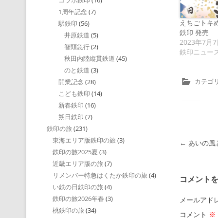
コラボ鉄印
(16)
1周年記念
(7)
えちごトキ
駅鉄印
(56)
鉄印 発売
井原鉄道
(5)
2023年7月
智頭急行
(2)
鉄印ニュー
秋田内陸縦貫鉄道
(45)
のと鉄道
(3)
カテゴリ
開業記念
(28)
こども鉄印
(14)
新春鉄印
(16)
朔日鉄印
(7)
鉄印の旅
(231)
東海エリア版鉄印の旅
(3)
投稿ナビゲ
←
あいの風
鉄印の旅2025夏
(3)
近畿エリア版の旅
(7)
リメンバー特急はくたか鉄印の旅
(4)
コメント
い鉄の日鉄印の旅
(4)
鉄印の旅2026年春
(3)
メールアド
桃鉄印の旅
(34)
コメント
※