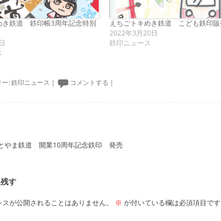
めき鉄道 鉄印帳3周年記念特別
えちごトキめき鉄道 こども鉄印販
2022年3月20日
7日
鉄印ニュース
ス
ー:
鉄印ニュース
|
コメントする
|
ーション
とやま鉄道 開業10周年記念鉄印 発売
を残す
レスが公開されることはありません。
※
が付いている欄は必須項目です