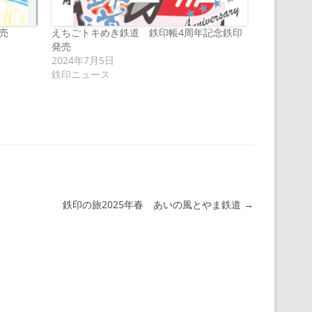
売
えちごトキめき鉄道 鉄印帳4周年記念鉄印
発売
2024年7月5日
鉄印ニュース
鉄印の旅2025年春 あいの風とやま鉄道
→