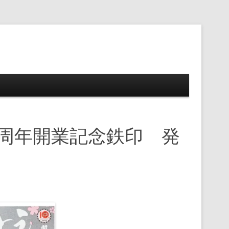
ップ
0周年開業記念鉄印 発