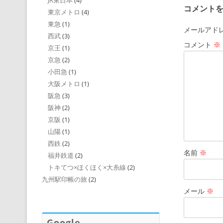
JR東日本
(4)
コメント
東京メトロ
(4)
東急
(1)
メールアド
西武
(3)
コメント
※
京王
(1)
京急
(2)
小田急
(1)
大阪メトロ
(1)
阪急
(3)
阪神
(2)
京阪
(1)
山陽
(1)
西鉄
(2)
名前
※
福井鉄道
(2)
トキてつ×ほくほく×大糸線
(2)
九州駅印帳の旅
(2)
メール
※
Google