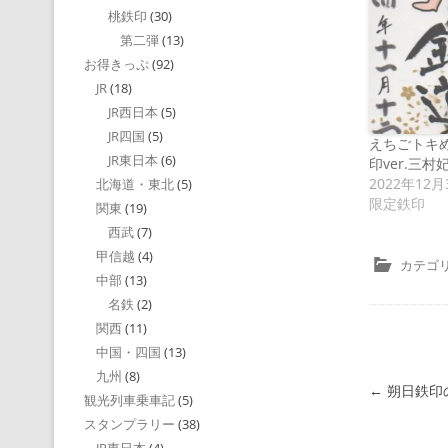
桃鉄印
(30)
第二弾
(13)
お得きっぷ
(92)
JR
(18)
JR西日本
(5)
JR四国
(5)
えちごトキめ
JR東日本
(6)
印ver.三村妃
2022年12月
北海道・東北
(5)
限定鉄印
関東
(19)
西武
(7)
甲信越
(4)
カテゴリ
中部
(13)
名鉄
(2)
関西
(11)
中国・四国
(13)
九州
(8)
投稿ナビゲ
←
朔日鉄印
観光列車乗車記
(5)
スタンプラリー
(38)