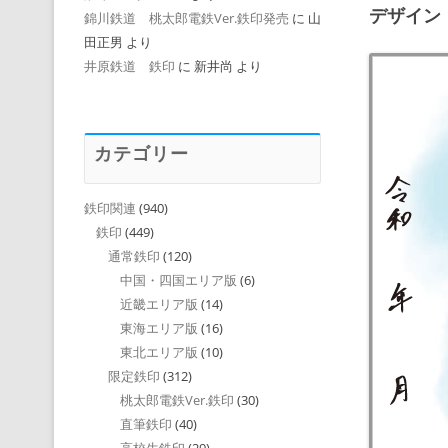
デザイン
錦川鉄道 桃太郎電鉄Ver.鉄印発売
に
山
田正男
より
井原鉄道 鉄印
に
新井尚
より
カテゴリー
鉄印関連
(940)
鉄印
(449)
通常鉄印
(120)
中国・四国エリア版
(6)
近畿エリア版
(14)
東海エリア版
(16)
東北エリア版
(10)
限定鉄印
(312)
桃太郎電鉄Ver.鉄印
(30)
直筆鉄印
(40)