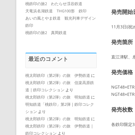
桃鉄印の旅2 わたらせ渓谷鉄道
発売開始
天竜浜名湖鉄道 THG100形 鉄印
あいの風とやま鉄道 観光列車デザイン
鉄印
11月3日(
桃鉄印の旅2 真岡鉄道
発売箇所
直江津駅、
最近のコメント
発売価格
桃太郎鉄印（第2弾）の旅 伊勢鉄道
に
桃太郎鉄印（第2弾）の旅 信楽高原鉄
NGT48×E
道 | 鉄印コレクション
より
NGT48×ET
桃太郎鉄印（第2弾）の旅 明知鉄道
に
明知鉄道「桃鉄印」第2弾 | 鉄印コレク
発売枚数
ション
より
桃太郎鉄印（第2弾）の旅 明知鉄道
に
各鉄印限定3
桃太郎鉄印（第2弾）の旅 伊勢鉄道 |
鉄印コレクション
より