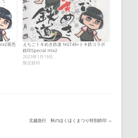
mix2発売
えちごトキめき鉄道 NGT48×トキ鉄コラボ
鉄印Special mix2
2023年1月19日
限定鉄印
北越急行 秋のほくほくまつり特別鉄印
→