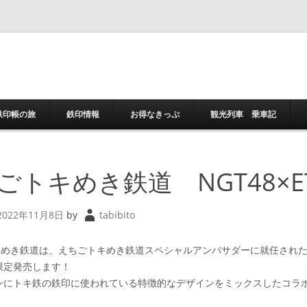
コンテンツへスキ
鉄印帳の旅
鉄印情報
お得なきっぷ
観光列車 乗車記
ごトキめき鉄道 NGT48×
2022年11月8日
by
tabibito
めき鉄道は、えちごトキめき鉄道スペシャルアンバサダーに就任された
限定発売します！
にトキ鉄の鉄印に使われている特徴的なデザインをミックスしたコラボ企画