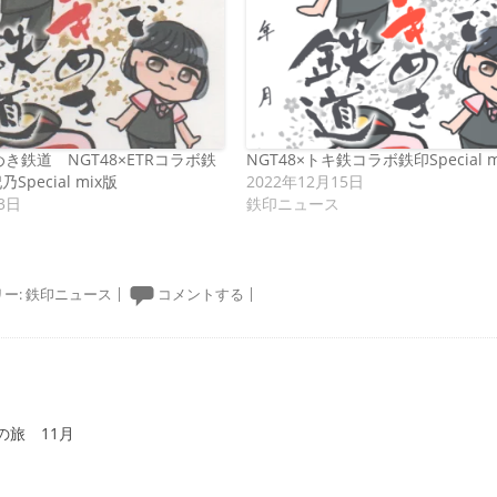
き鉄道 NGT48×ETRコラボ鉄
NGT48×トキ鉄コラボ鉄印Special 
乃Special mix版
2022年12月15日
3日
鉄印ニュース
ー:
鉄印ニュース
|
コメントする
|
ーション
の旅 11月