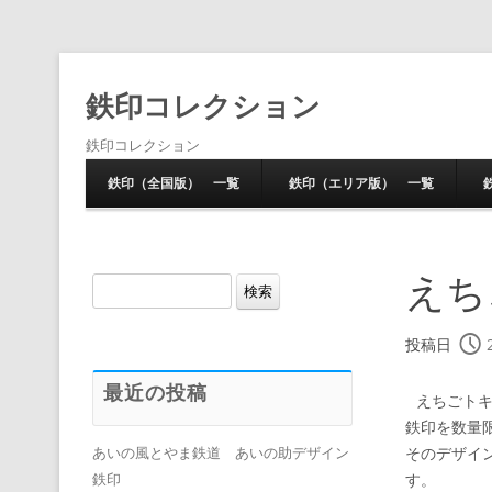
鉄印コレクション
鉄印コレクション
鉄印（全国版） 一覧
鉄印（エリア版） 一覧
えち
検
索:
投稿日
最近の投稿
えちごトキ
鉄印を数量
そのデザイン
あいの風とやま鉄道 あいの助デザイン
す。
鉄印