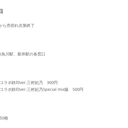
日
祝)から売切れ次第終了
糸魚川駅、新井駅の各窓口
TRコラボ鉄印ver.三村妃乃 300円
Rコラボ鉄印ver.三村妃乃Special mix版 500円
50枚