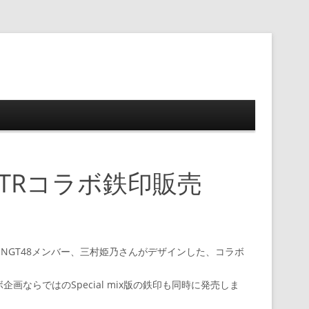
ップ
ETRコラボ鉄印販売
NGT48メンバー、三村姫乃さんがデザインした、コラボ
ならではのSpecial mix版の鉄印も同時に発売しま