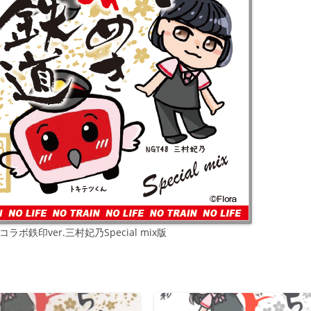
Rコラボ鉄印ver.三村妃乃Special mix版