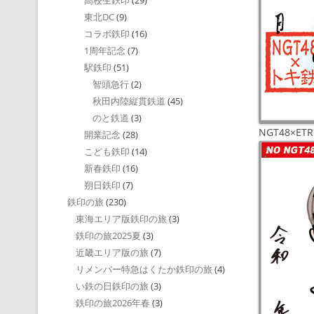
高校生鉄印
(29)
東北DC
(9)
コラボ鉄印
(16)
1周年記念
(7)
駅鉄印
(51)
智頭急行
(2)
秋田内陸縦貫鉄道
(45)
のと鉄道
(3)
NGT48×E
開業記念
(28)
こども鉄印
(14)
新春鉄印
(16)
朔日鉄印
(7)
鉄印の旅
(230)
東海エリア版鉄印の旅
(3)
鉄印の旅2025夏
(3)
近畿エリア版の旅
(7)
リメンバー特急はくたか鉄印の旅
(4)
い鉄の日鉄印の旅
(3)
鉄印の旅2026年春
(3)