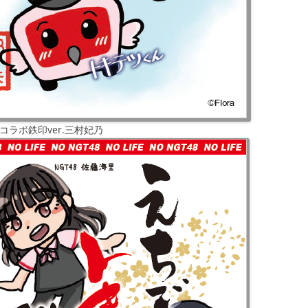
TRコラボ鉄印ver.三村妃乃