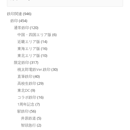
鉄印関連
(946)
鉄印
(454)
通常鉄印
(120)
中国・四国エリア版
(6)
近畿エリア版
(14)
東海エリア版
(16)
東北エリア版
(10)
限定鉄印
(317)
桃太郎電鉄Ver.鉄印
(30)
直筆鉄印
(40)
高校生鉄印
(29)
東北DC
(9)
コラボ鉄印
(16)
1周年記念
(7)
駅鉄印
(56)
井原鉄道
(5)
智頭急行
(2)