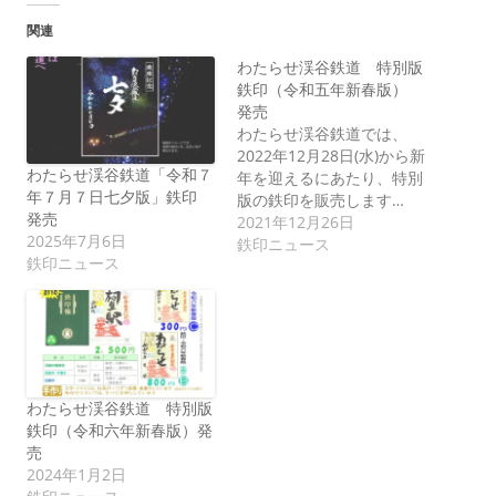
関連
わたらせ渓谷鉄道 特別版
鉄印（令和五年新春版）
発売
わたらせ渓谷鉄道では、
2022年12月28日(水)から新
わたらせ渓谷鉄道「令和７
年を迎えるにあたり、特別
年７月７日七夕版」鉄印
版の鉄印を販売します…
発売
2021年12月26日
2025年7月6日
鉄印ニュース
鉄印ニュース
わたらせ渓谷鉄道 特別版
鉄印（令和六年新春版）発
売
2024年1月2日