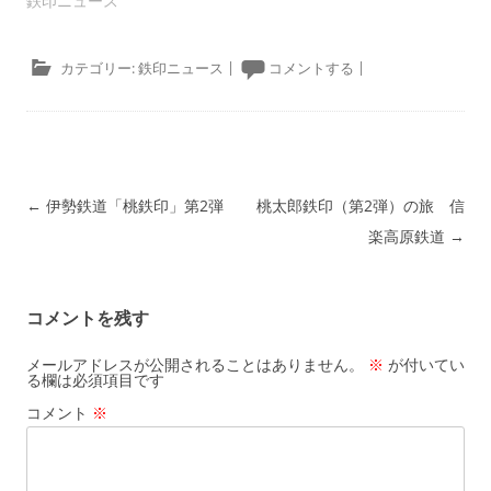
鉄印ニュース
カテゴリー:
鉄印ニュース
|
コメントする
|
投稿ナビゲーション
←
伊勢鉄道「桃鉄印」第2弾
桃太郎鉄印（第2弾）の旅 信
楽高原鉄道
→
コメントを残す
メールアドレスが公開されることはありません。
※
が付いてい
る欄は必須項目です
コメント
※