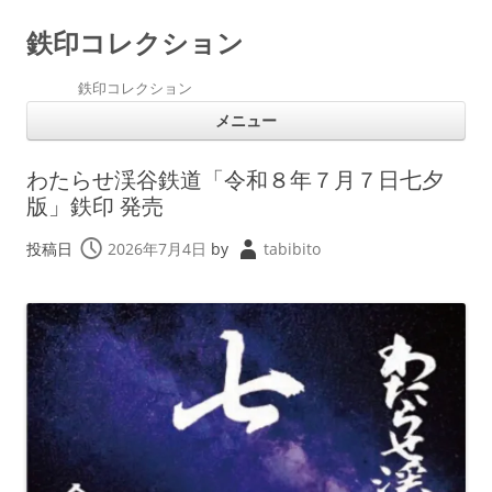
鉄印コレクション
鉄印コレクション
コ
メニュー
ン
テ
ン
ツ
わたらせ渓谷鉄道「令和８年７月７日七夕
へ
ス
版」鉄印 発売
キ
ッ
プ
投稿日
2026年7月4日
by
tabibito