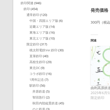
鉄印関連
(946)
鉄印
(454)
発売価格
通常鉄印
(120)
中国・四国エリア版
(6)
300円（税
近畿エリア版
(14)
東海エリア版
(16)
東北エリア版
(10)
関連
限定鉄印
(317)
桃太郎電鉄Ver.鉄印
(30)
直筆鉄印
(40)
高校生鉄印
(29)
東北DC
(9)
コラボ鉄印
(16)
1周年記念
(7)
駅鉄印
(56)
由利高原鉄
井原鉄道
(5)
2025年6月
智頭急行
(2)
限定鉄印
秋田内陸縦貫鉄道
(45)
のと鉄道
(3)