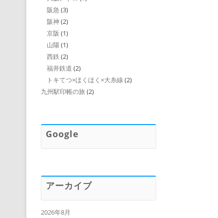
阪急
(3)
阪神
(2)
京阪
(1)
山陽
(1)
西鉄
(2)
福井鉄道
(2)
トキてつ×ほくほく×大糸線
(2)
九州駅印帳の旅
(2)
Google
アーカイブ
2026年8月