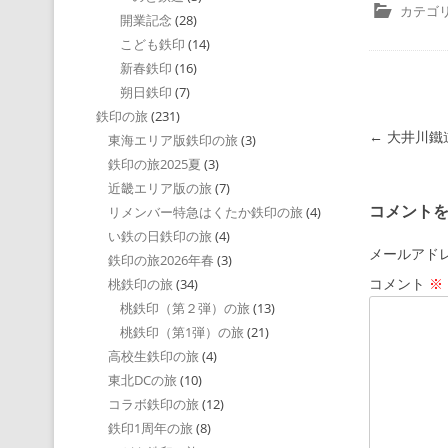
カテゴリ
開業記念
(28)
こども鉄印
(14)
新春鉄印
(16)
朔日鉄印
(7)
鉄印の旅
(231)
投稿ナビゲ
←
大井川鐵
東海エリア版鉄印の旅
(3)
鉄印の旅2025夏
(3)
近畿エリア版の旅
(7)
コメント
リメンバー特急はくたか鉄印の旅
(4)
い鉄の日鉄印の旅
(4)
メールアド
鉄印の旅2026年春
(3)
コメント
※
桃鉄印の旅
(34)
桃鉄印（第２弾）の旅
(13)
桃鉄印（第1弾）の旅
(21)
高校生鉄印の旅
(4)
東北DCの旅
(10)
コラボ鉄印の旅
(12)
鉄印1周年の旅
(8)