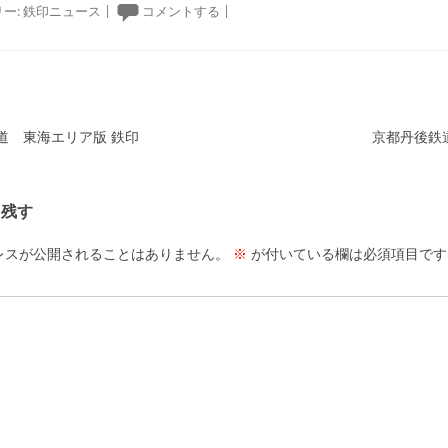
ー:
鉄印ニュース
|
コメントする
|
ーション
道 東海エリア版 鉄印
京都丹後鉄
を残す
レスが公開されることはありません。
※
が付いている欄は必須項目です