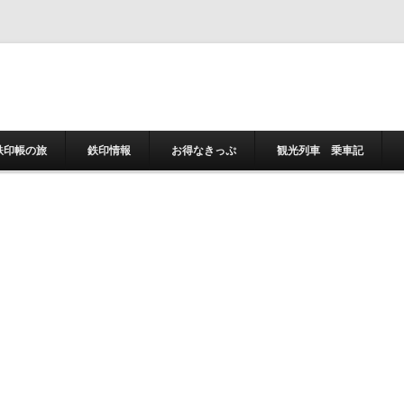
コンテンツへスキ
鉄印帳の旅
鉄印情報
お得なきっぷ
観光列車 乗車記