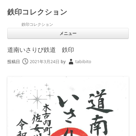
鉄印コレクション
鉄印コレクション
コ
メニュー
ン
テ
ン
ツ
道南いさりび鉄道 鉄印
へ
ス
キ
投稿日
2021年3月24日
by
tabibito
ッ
プ