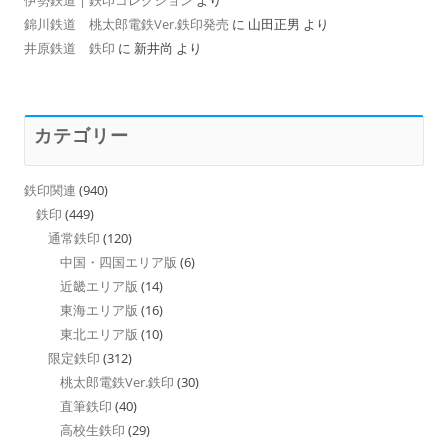
錦川鉄道 桃太郎電鉄Ver.鉄印発売
に
山田正男
より
井原鉄道 鉄印
に
新井尚
より
カテゴリー
鉄印関連
(940)
鉄印
(449)
通常鉄印
(120)
中国・四国エリア版
(6)
近畿エリア版
(14)
東海エリア版
(16)
東北エリア版
(10)
限定鉄印
(312)
桃太郎電鉄Ver.鉄印
(30)
直筆鉄印
(40)
高校生鉄印
(29)