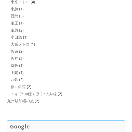
東京メトロ
(4)
東急
(1)
西武
(3)
京王
(1)
京急
(2)
小田急
(1)
大阪メトロ
(1)
阪急
(3)
阪神
(2)
京阪
(1)
山陽
(1)
西鉄
(2)
福井鉄道
(2)
トキてつ×ほくほく×大糸線
(2)
九州駅印帳の旅
(2)
Google