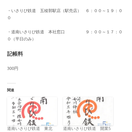
・いさりび鉄道 五稜郭駅店（駅売店） ６：００～１９：０
０
・道南いさりび鉄道 本社窓口 ９：００～１７：０
０（平日のみ）
記帳料
300円
関連
道南いさりび鉄道 東北
道南いさりび鉄道 開業5