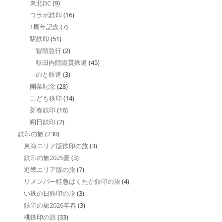
東北DC
(9)
コラボ鉄印
(16)
1周年記念
(7)
駅鉄印
(51)
智頭急行
(2)
秋田内陸縦貫鉄道
(45)
のと鉄道
(3)
開業記念
(28)
こども鉄印
(14)
新春鉄印
(16)
朔日鉄印
(7)
鉄印の旅
(230)
東海エリア版鉄印の旅
(3)
鉄印の旅2025夏
(3)
近畿エリア版の旅
(7)
リメンバー特急はくたか鉄印の旅
(4)
い鉄の日鉄印の旅
(3)
鉄印の旅2026年春
(3)
桃鉄印の旅
(33)