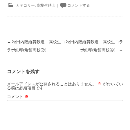
カテゴリー:
高校生鉄印
|
コメントする
|
投稿ナビゲーション
←
秋田内陸縦貫鉄道 高校生コ
秋田内陸縦貫鉄道 高校生コラ
ラボ鉄印(角館高校②）
ボ鉄印(角館高校④）
→
コメントを残す
メールアドレスが公開されることはありません。
※
が付いてい
る欄は必須項目です
コメント
※