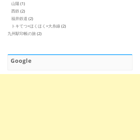
山陽
(1)
西鉄
(2)
福井鉄道
(2)
トキてつ×ほくほく×大糸線
(2)
九州駅印帳の旅
(2)
Google