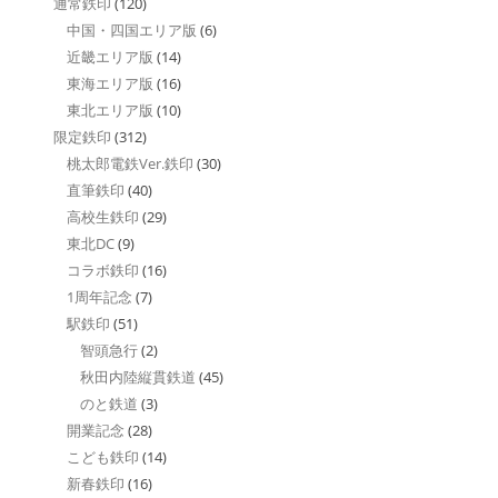
通常鉄印
(120)
中国・四国エリア版
(6)
近畿エリア版
(14)
東海エリア版
(16)
東北エリア版
(10)
限定鉄印
(312)
桃太郎電鉄Ver.鉄印
(30)
直筆鉄印
(40)
高校生鉄印
(29)
東北DC
(9)
コラボ鉄印
(16)
1周年記念
(7)
駅鉄印
(51)
智頭急行
(2)
秋田内陸縦貫鉄道
(45)
のと鉄道
(3)
開業記念
(28)
こども鉄印
(14)
新春鉄印
(16)