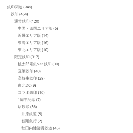
鉄印関連
(946)
鉄印
(454)
通常鉄印
(120)
中国・四国エリア版
(6)
近畿エリア版
(14)
東海エリア版
(16)
東北エリア版
(10)
限定鉄印
(317)
桃太郎電鉄Ver.鉄印
(30)
直筆鉄印
(40)
高校生鉄印
(29)
東北DC
(9)
コラボ鉄印
(16)
1周年記念
(7)
駅鉄印
(56)
井原鉄道
(5)
智頭急行
(2)
秋田内陸縦貫鉄道
(45)