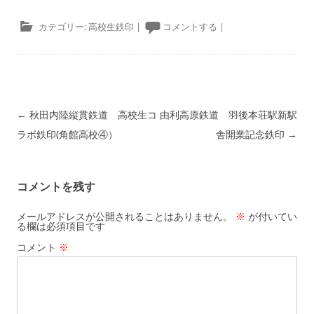
カテゴリー:
高校生鉄印
|
コメントする
|
投稿ナビゲーション
←
秋田内陸縦貫鉄道 高校生コ
由利高原鉄道 羽後本荘駅新駅
ラボ鉄印(角館高校④）
舎開業記念鉄印
→
コメントを残す
メールアドレスが公開されることはありません。
※
が付いてい
る欄は必須項目です
コメント
※