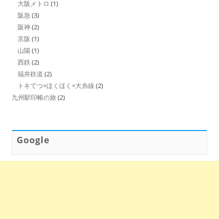
大阪メトロ
(1)
阪急
(3)
阪神
(2)
京阪
(1)
山陽
(1)
西鉄
(2)
福井鉄道
(2)
トキてつ×ほくほく×大糸線
(2)
九州駅印帳の旅
(2)
Google