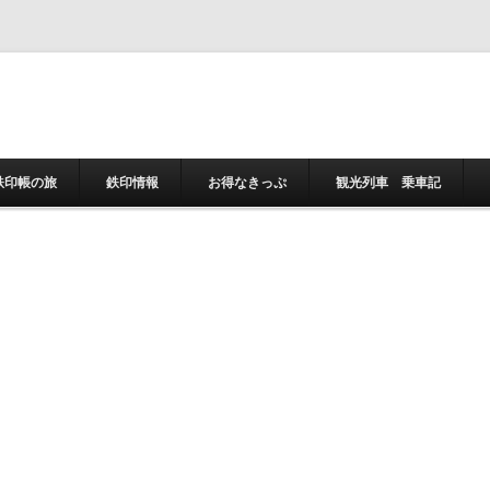
コンテンツへスキ
鉄印帳の旅
鉄印情報
お得なきっぷ
観光列車 乗車記