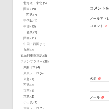
北海道・東北
(5)
コメント
関東
(19)
西武
(7)
メールアド
甲信越
(4)
コメント
※
中部
(13)
名鉄
(2)
関西
(11)
中国・四国
(13)
九州
(8)
観光列車乗車記
(5)
スタンプラリー
(38)
JR東日本
(4)
東京メトロ
(4)
名前
※
東急
(1)
西武
(3)
京王
(1)
京急
(2)
メール
※
小田急
(1)
大阪メトロ
(1)