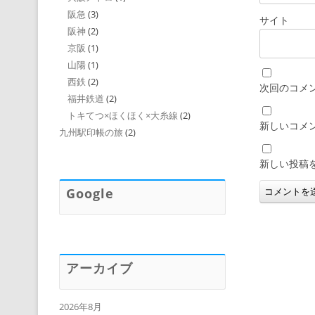
阪急
(3)
サイト
阪神
(2)
京阪
(1)
山陽
(1)
西鉄
(2)
次回のコメ
福井鉄道
(2)
トキてつ×ほくほく×大糸線
(2)
新しいコメ
九州駅印帳の旅
(2)
新しい投稿
Google
アーカイブ
2026年8月