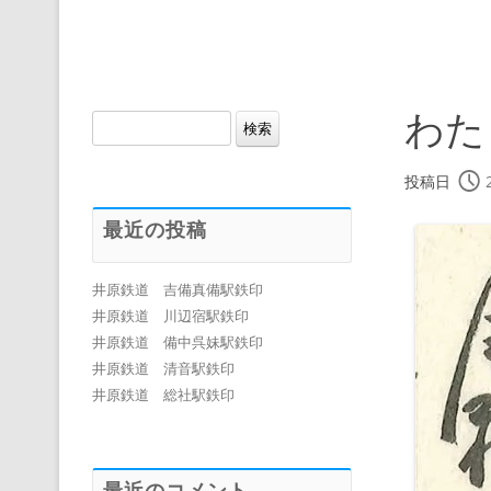
わた
検
索:
投稿日
最近の投稿
井原鉄道 吉備真備駅鉄印
井原鉄道 川辺宿駅鉄印
井原鉄道 備中呉妹駅鉄印
井原鉄道 清音駅鉄印
井原鉄道 総社駅鉄印
最近のコメント