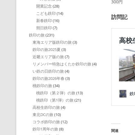
300円
開業記念
(28)
こども鉄印
(14)
訪問記
新春鉄印
(16)
朔日鉄印
(7)
鉄印の旅
(231)
東海エリア版鉄印の旅
(3)
鉄印の旅2025夏
(3)
近畿エリア版の旅
(7)
リメンバー特急はくたか鉄印の旅
(4)
い鉄の日鉄印の旅
(4)
鉄印の旅2026年春
(3)
桃鉄印の旅
(34)
桃鉄印（第２弾）の旅
(13)
桃鉄印（第1弾）の旅
(21)
高校生鉄印の旅
(4)
東北DCの旅
(10)
コラボ鉄印の旅
(12)
鉄印1周年の旅
(8)
関連