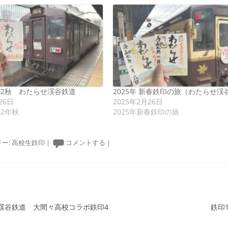
22秋 わたらせ渓谷鉄道
2025年 新春鉄印の旅（わたらせ渓
26日
2025年2月26日
22年秋
2025年新春鉄印の旅
ー:
高校生鉄印
|
コメントする
|
ーション
渓谷鉄道 大間々高校コラボ鉄印4
鉄印