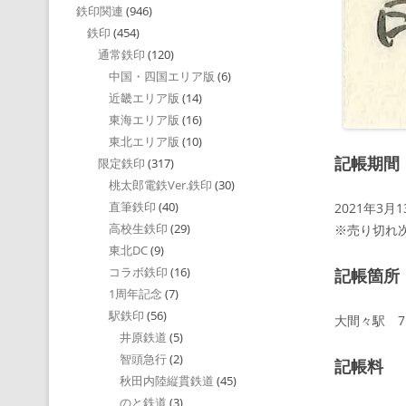
鉄印関連
(946)
鉄印
(454)
通常鉄印
(120)
中国・四国エリア版
(6)
近畿エリア版
(14)
東海エリア版
(16)
東北エリア版
(10)
記帳期間
限定鉄印
(317)
桃太郎電鉄Ver.鉄印
(30)
直筆鉄印
(40)
2021年3月
高校生鉄印
(29)
※売り切れ
東北DC
(9)
コラボ鉄印
(16)
記帳箇所
1周年記念
(7)
駅鉄印
(56)
大間々駅 7:
井原鉄道
(5)
智頭急行
(2)
記帳料
秋田内陸縦貫鉄道
(45)
のと鉄道
(3)