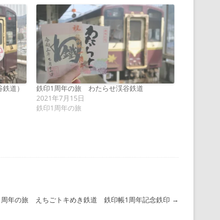
谷鉄道）
鉄印1周年の旅 わたらせ渓谷鉄道
2021年7月15日
鉄印1周年の旅
1周年の旅 えちごトキめき鉄道 鉄印帳1周年記念鉄印
→